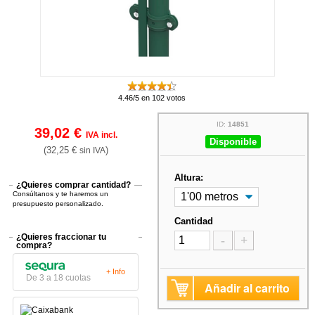
4.46/5 en 102 votos
ID:
14851
39,02 €
IVA incl.
Disponible
(32,25 €
)
sin IVA
Altura:
¿Quieres comprar cantidad?
Consúltanos y te haremos un
presupuesto personalizado.
Cantidad
¿Quieres fraccionar tu
-
+
compra?
+ Info
De 3 a 18 cuotas
Añadir al carrito