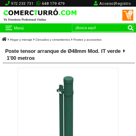
972 233 731
648 179 479
Acceso|Registro
0
Tu Ferretería Profesional Online
Menú
Hogar y menaje
Cercados y cerramientos
Postes y accesorios
Poste tensor arranque de Ø48mm Mod. IT verde
1'00 metros