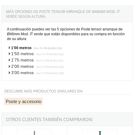
MÁS OPCIONES DE POSTE TENSOR ARRANQUE DE Ø48MM MOD. IT
VERDE SEGÚN ALTURA:
A continuación puedes ver las 5 opciones de Poste tensor arranque de
Ø48mm Mod. IT verde que están disponibles para su compra en función
de su altura:
1'00 metros
(Ref. FC.PM.65.4812.1110)
1'50 metros
(Ref. FC.PM.65.4812.1115)
1'75 metros
(Ref. FC.PM.65.4812.1117)
2'00 metros
(Ref. FC.PM.65.4812.1120)
3'00 metros
(Ref. FC.PM.65.4812.1130)
DESCUBRE MÁS PRODUCTOS SIMILARES EN:
Poste y accesorio
OTROS CLIENTES TAMBIÉN COMPRARON:
Poste tensor arranque de Ø48mm Mod. IT galvanizado - 1'00 metro
Poste tensor esquina de Ø48mm M