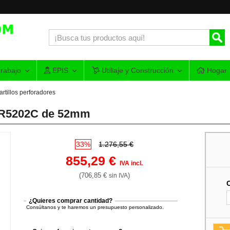
rabajo
EPIS
Utillaje y Construcción
Hogar
rtillos perforadores
 HR5202C de 52mm
33%
1.276,55 €
855,29 €
IVA incl.
(706,85 €
)
sin IVA
¿Quieres comprar cantidad?
Consúltanos y te haremos un presupuesto personalizado.