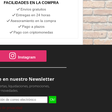
FACILIDADES EN LA COMPRA
Envíos gratuitos
Entregas en 24 horas
Asesoramiento en la compra
Pago a plazos
Pago con criptomonedas
Instagram
e en nuestro Newsletter
ertas, liquidaciones, promociones,
y novedades.
ca de privacidad