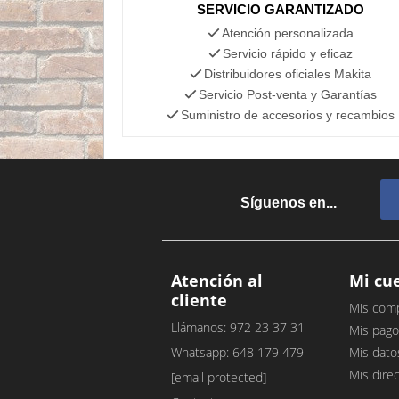
SERVICIO GARANTIZADO
Atención personalizada
Servicio rápido y eficaz
Distribuidores oficiales Makita
Servicio Post-venta y Garantías
Suministro de accesorios y recambios
Síguenos en...
Atención al
Mi cu
cliente
Mis com
Llámanos: 972 23 37 31
Mis pago
Whatsapp: 648 179 479
Mis dato
Mis dire
[email protected]