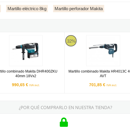
Martillo eléctrico 8kg
Martillo perforador Makita
T
llo combinado Makita DHR400ZKU 40mm 18Vx2
Martillo combinado Makita HR4
32%
tillo combinado Makita DHR400ZKU
Martillo combinado Makita HR4013C
40mm 18Vx2
AVT
990,65 €
701,85 €
IVA incl.
IVA incl.
¿POR QUÉ COMPRARLO EN NUESTRA TIENDA?