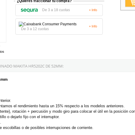
¿Quieres fraccionar tu compra?
De 3 a 18 cuotas
+ Info
+ Info
De 3 a 12 cuotas
tos
INADO MAKITA HR5202C DE 52MM:
52mm
terior.
tamos el rendimiento hasta un 15% respecto a los modelos anteriores.
itente), rotación + percusión y modo giro para colocar el útil en la posición cor
o o dejarlo fijo con el interruptor.
.
escobillas o de posibles interrupciones de corriente.