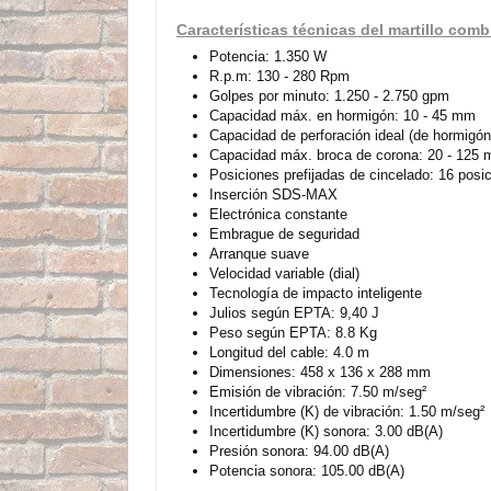
Características técnicas del martillo co
Potencia: 1.350 W
R.p.m: 130 - 280 Rpm
Golpes por minuto: 1.250 - 2.750 gpm
Capacidad máx. en hormigón: 10 - 45 mm
Capacidad de perforación ideal (de hormigó
Capacidad máx. broca de corona: 20 - 125
Posiciones prefijadas de cincelado: 16 posi
Inserción SDS-MAX
Electrónica constante
Embrague de seguridad
Arranque suave
Velocidad variable (dial)
Tecnología de impacto inteligente
Julios según EPTA: 9,40 J
Peso según EPTA: 8.8 Kg
Longitud del cable: 4.0 m
Dimensiones: 458 x 136 x 288 mm
Emisión de vibración: 7.50 m/seg²
Incertidumbre (K) de vibración: 1.50 m/seg²
Incertidumbre (K) sonora: 3.00 dB(A)
Presión sonora: 94.00 dB(A)
Potencia sonora: 105.00 dB(A)