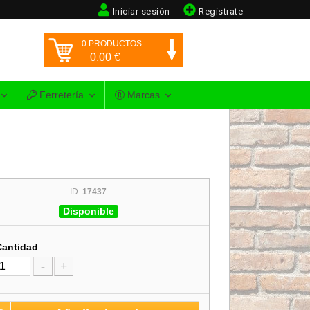
Iniciar sesión
Regístrate
0
PRODUCTOS
0,00
€
Ferretería
Marcas
ID:
17437
Disponible
Cantidad
-
+