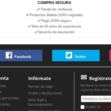
COMPRA SEGURA
Tienda de confianza
Productos Makita 100% originales
Pago 100% seguro
Más de 60 años de experiencia
Derecho de devolución
Facebook
Twitter
enta
Infórmate
Regístrat
Recibe en tu email of
pras
Formas de pago
cupones descuento 
s
Envíos y devoluciones
s personales
Aviso legal y
cciones
funcionamiento
Acepto la
políti