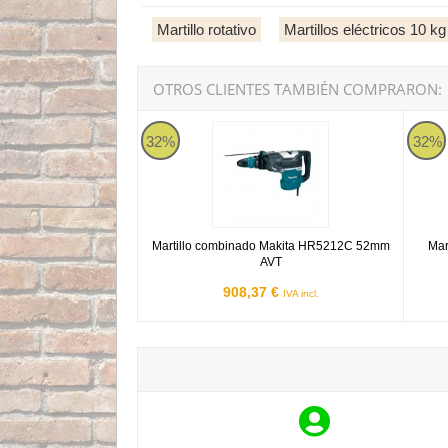
Martillo rotativo
Martillos eléctricos 10 kg
OTROS CLIENTES TAMBIÉN COMPRARON:
Martillo combinado Makita HR5212C 52mm AV
Marti
32%
32%
Martillo combinado Makita HR5212C 52mm
Mar
AVT
908,37 €
IVA incl.