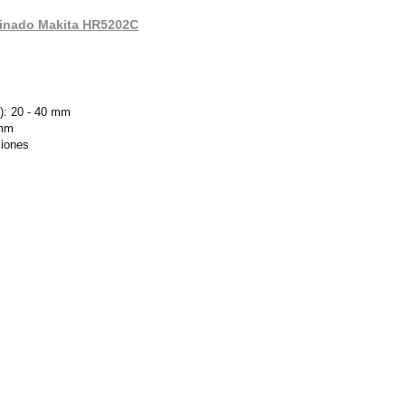
mbinado Makita HR5202C
n): 20 - 40 mm
 mm
ciones