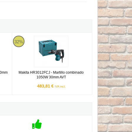
013C 40mm AVT
Makita HR3012FCJ - Martillo combinado 1050W 30mm AVT
32%
 40mm
Makita HR3012FCJ - Martillo combinado
1050W 30mm AVT
483,81 €
IVA incl.