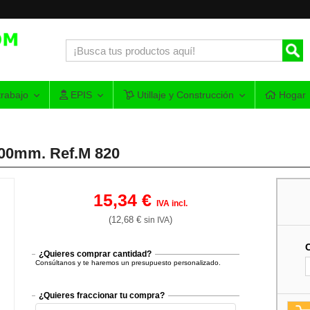
rabajo
EPIS
Utillaje y Construcción
Hogar
900mm. Ref.M 820
15,34 €
IVA incl.
(12,68 €
)
sin IVA
¿Quieres comprar cantidad?
Consúltanos y te haremos un presupuesto personalizado.
¿Quieres fraccionar tu compra?