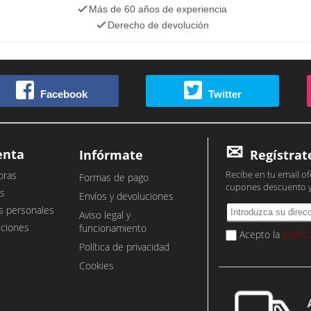
Más de 60 años de experiencia
Derecho de devolución
Facebook
Twitter
enta
Infórmate
Regístrat
Recibe en tu email of
pras
Formas de pago
cupones descuento 
s
Envíos y devoluciones
s personales
Aviso legal y
cciones
funcionamiento
Acepto la
políti
Política de privacidad
Cookies