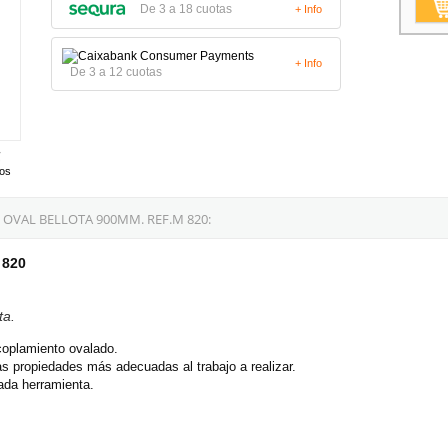
De 3 a 18 cuotas
+ Info
+ Info
De 3 a 12 cuotas
tos
VAL BELLOTA 900MM. REF.M 820:
 820
ta.
coplamiento ovalado.
s propiedades más adecuadas al trabajo a realizar.
ada herramienta.