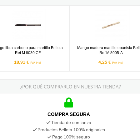
-900
fibra carbono para martillo Bellota Ref.M 8030 CF
Mango madera martillo ebanista B
o fibra carbono para martillo Bellota
Mango madera martillo ebanista Bell
Ref.M 8030 CF
Ref.M 8005-A
18,91 €
4,25 €
IVA incl.
IVA incl.
¿POR QUÉ COMPRARLO EN NUESTRA TIENDA?
COMPRA SEGURA
Tienda de confianza
Productos Bellota 100% originales
Pago 100% seguro