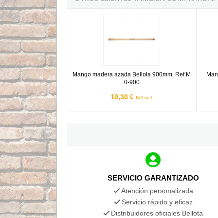
Mango madera azada Bellota 900mm. Ref.M 0
Mango 
Mango madera azada Bellota 900mm. Ref.M
Mang
0-900
10,30 €
IVA incl.
SERVICIO GARANTIZADO
Atención personalizada
Servicio rápido y eficaz
Distribuidores oficiales Bellota