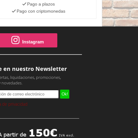
Pago a plazos
Pago con criptomonedas
Instagram
e en nuestro Newsletter
ertas, liquidaciones, promociones,
y novedades.
ca de privacidad