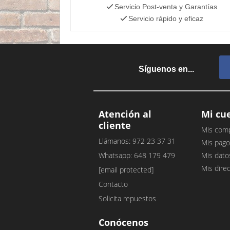
Servicio Post-venta y Garantías
Servicio rápido y eficaz
Síguenos en...
Atención al
Mi cu
cliente
Mis com
Llámanos: 972 23 37 31
Mis pago
Whatsapp: 648 179 479
Mis dato
Mis dire
[email protected]
Contacto
Solicita repuestos
Conócenos