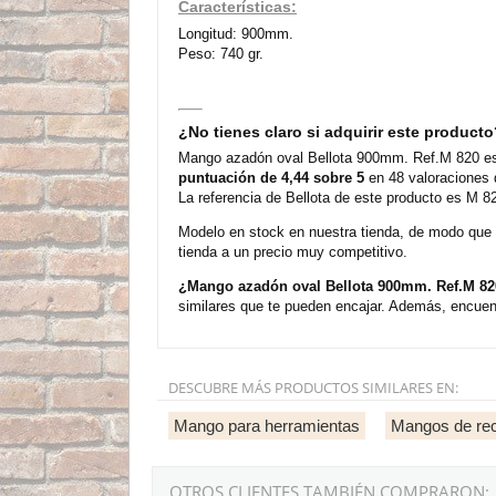
Características:
Longitud: 900mm.
Peso: 740 gr.
¿No tienes claro si adquirir este product
Mango azadón oval Bellota 900mm. Ref.M 820 es 
puntuación de 4,44 sobre 5
en 48 valoraciones 
La referencia de Bellota de este producto es M 8
Modelo en stock en nuestra tienda, de modo que
tienda a un precio muy competitivo.
¿Mango azadón oval Bellota 900mm. Ref.M 82
similares que te pueden encajar. Además, encuent
DESCUBRE MÁS PRODUCTOS SIMILARES EN:
Mango para herramientas
Mangos de rec
OTROS CLIENTES TAMBIÉN COMPRARON: