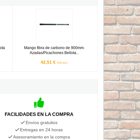
ellota Ref.M 8005-A
Mango fibra de carbono de 900mm. Azadas/Picachones Bello
ota
Mango fibra de carbono de 900mm.
Azadas/Picachones Bellota...
42,51 €
IVA incl.
FACILIDADES EN LA COMPRA
Envíos gratuitos
Entregas en 24 horas
Asesoramiento en la compra