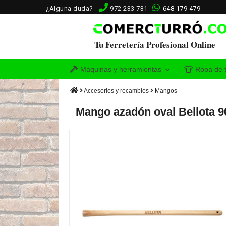
¿Alguna duda?
972 233 731
648 179 479
Tu Ferretería Profesional Online
Máquinas y herramientas
Ropa de t
Accesorios y recambios
Mangos
Mango azadón oval Bellota 