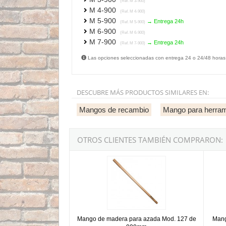
(Ref. M 3-900)
M 4-900
(Ref. M 4-900)
M 5-900
→ Entrega 24h
(Ref. M 5-900)
M 6-900
(Ref. M 6-900)
M 7-900
→ Entrega 24h
(Ref. M 7-900)
Las opciones seleccionadas con entrega 24 o 24/48 horas
DESCUBRE MÁS PRODUCTOS SIMILARES EN:
Mangos de recambio
Mango para herram
OTROS CLIENTES TAMBIÉN COMPRARON:
Mango de madera para azada Mod. 127 de 9
Mango
Mango de madera para azada Mod. 127 de
Mang