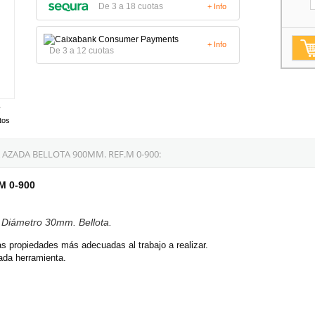
De 3 a 18 cuotas
+ Info
+ Info
De 3 a 12 cuotas
tos
ZADA BELLOTA 900MM. REF.M 0-900:
M 0-900
Diámetro 30mm. Bellota.
s propiedades más adecuadas al trabajo a realizar.
ada herramienta.