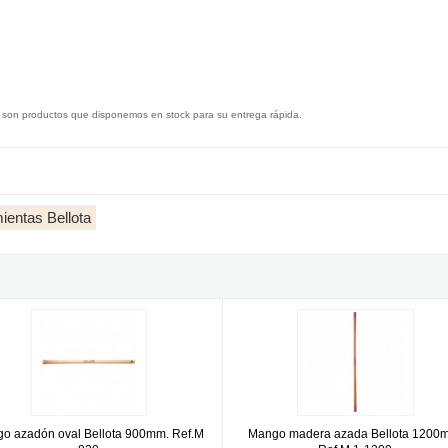
 son productos que disponemos en stock para su entrega rápida.
ientas Bellota
00mm
 azadón oval Bellota 900mm. Ref.M 820
Mango madera azada Bellota 120
o azadón oval Bellota 900mm. Ref.M
Mango madera azada Bellota 1200