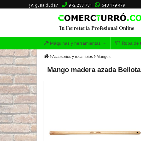
¿Alguna duda?
972 233 731
648 179 479
Tu Ferretería Profesional Online
Máquinas y herramientas
Ropa de t
Accesorios y recambios
Mangos
Mango madera azada Bellota