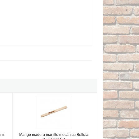
0mm. Ref.M 1-1200
Mango madera martillo mecánico Bellota Ref.M 8011-A
mm.
Mango madera martillo mecánico Bellota