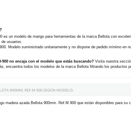
o?
es un modelo de mango para herramientas de la marca Bellota con excelente
 de usuarios.
0-900. Modelo suministrado unitariamente y no dispone de pedido mínimo en n
-900 no encaja con el modelo que estás buscando?
Visita nuestra secc
s, encuentra todos los modelos de la marca Bellota filtrando los productos p
OTA 900MM. REF.M 900 SEGÚN MODELO:
ngo madera azada Bellota 900mm. Ref.M 900 que están disponibles para su 