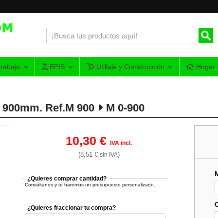
rabajo
EPIS
Utillaje y Construcción
Hogar
 900mm. Ref.M 900
M 0-900
10,30 €
IVA incl.
(8,51 €
)
sin IVA
¿Quieres comprar cantidad?
Consúltanos y te haremos un presupuesto personalizado.
¿Quieres fraccionar tu compra?