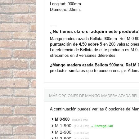
Longitud: 900mm.
Diámetro: 30mm.
¿No tienes claro si adquirir este product
Mango madera azada Bellota 900mm. Ref.M 0-900 
puntuación de 4,50 sobre 5
en 208 valoraciones
La referencia de Bellota de este producto es M 
ofrecemos en 8 versiones diferentes.
¿Mango madera azada Bellota 900mm. Ref.M 0
productos similares que te pueden encajar. Ademá
MÁS OPCIONES DE MANGO MADERA AZADA BELL
A continuación puedes ver las 8 opciones de Ma
M 0-900
(Ref. M 0-900)
M 1-900
→ Entrega 24h
(Ref. M 1-900)
M 2-900
(Ref. M 2-900)
M 3-900