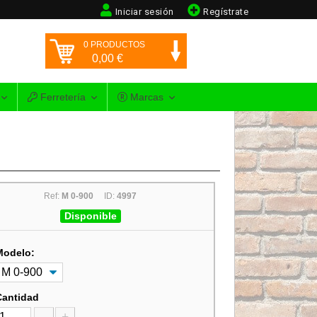
Iniciar sesión
Regístrate
0
PRODUCTOS
0,00
€
Ferretería
Marcas
Ref:
M 0-900
ID:
4997
Disponible
Modelo:
Cantidad