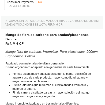
+ Info
De 3 a 12 cuotas
INFORMACIÓN DETALLADA DE MANGO FIBRA DE CARBONO DE 900MM.
AZADAS/PICACHONES BELLOTA REF.M 6 CF:
Mango de fibra de carbono para azadas/picachones
Bellota
Ref. M 6 CF
Mango fibra de carbono. Irrompible. Para picachones. 900mm.
Ergonómico. Bellota.
Fabricado con materiales de última generación.
Diseño ergonómico adaptado a la geometría de cada herramienta:
Formas estudiadas y analizadas según la mano, posisicón de
agarre y uso de cada producto: mayor comodidad, agarre y
mejor sensación en la mano.
Estrías laterales que refuerzan el efecto antideslizamiento y
mejoran el agarre.
Fin de carrera diseñado para una mayor sujeción del mango
mejorando ergonomía y seguridad.
Mango irrompible, fabricado en tres materiales diferentes: