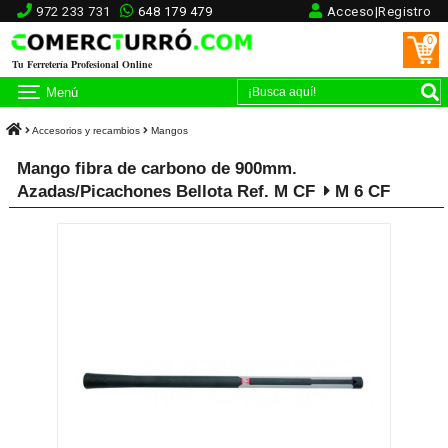
972 233 731
648 179 479
Acceso|Registro
0
Tu Ferretería Profesional Online
Menú
Accesorios y recambios
Mangos
Mango fibra de carbono de 900mm.
Azadas/Picachones Bellota Ref. M CF
M 6 CF