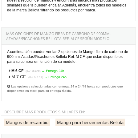
nuestra sección de Mangos y encontrarás muchos más productos
similares que te pueden encajar. Además, encuentra todos los modelos
de la marca Bellota filtrando los productos por marca.
MÁS OPCIONES DE MANGO FIBRA DE CARBONO DE 900MM.
AZADAS/PICACHONES BELLOTA REF. M CF SEGÚN MODELO:
A continuación puedes ver las 2 opciones de Mango fibra de carbono de
900mm. Azadas/Picachones Bellota Ref. M CF que están disponibles
para su compra en función de su modelo:
M 6 CF
→ Entrega 24h
(Ref. M 6 CF)
M 7 CF
→ Entrega 24h
(Ref. M 7 CF)
Las opciones seleccionadas con entrega 24 o 24/48 horas son productos que
disponemos en stock para su entrega rápida.
DESCUBRE MÁS PRODUCTOS SIMILARES EN:
Mangos de recambio
Mango para herramientas Bellota