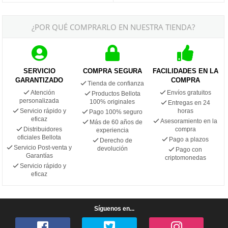
¿POR QUÉ COMPRARLO EN NUESTRA TIENDA?
SERVICIO
COMPRA SEGURA
FACILIDADES EN LA
GARANTIZADO
COMPRA
Tienda de confianza
Atención
Envíos gratuitos
Productos Bellota
personalizada
100% originales
Entregas en 24
Servicio rápido y
horas
Pago 100% seguro
eficaz
Asesoramiento en la
Más de 60 años de
Distribuidores
compra
experiencia
oficiales Bellota
Pago a plazos
Derecho de
Servicio Post-venta y
devolución
Pago con
Garantías
criptomonedas
Servicio rápido y
eficaz
Síguenos en...