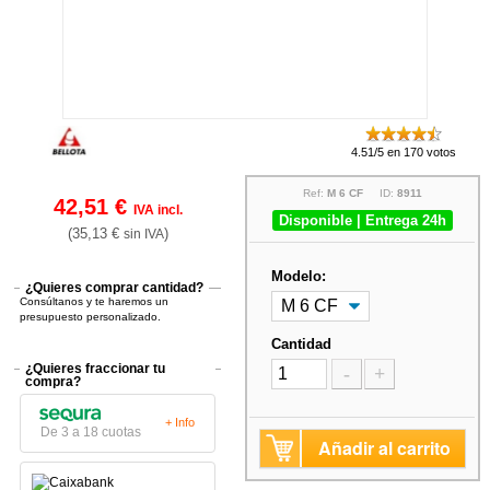
4.51/5 en 170 votos
Ref:
M 6 CF
ID:
8911
42,51 €
IVA incl.
Disponible | Entrega 24h
(35,13 €
)
sin IVA
Modelo:
¿Quieres comprar cantidad?
Consúltanos y te haremos un
presupuesto personalizado.
Cantidad
¿Quieres fraccionar tu
-
+
compra?
+ Info
De 3 a 18 cuotas
Añadir al carrito