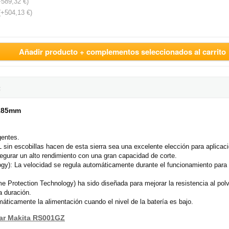
+589,32 €)
(+504,13 €)
Añadir producto + complementos seleccionados al carrito
:
 185mm
gentes.
sin escobillas hacen de esta sierra sea una excelente elección para aplicac
egurar un alto rendimiento con una gran capacidad de corte.
y): La velocidad se regula automáticamente durante el funcionamiento para l
Protection Technology) ha sido diseñada para mejorar la resistencia al polvo
a duración.
máticamente la alimentación cuando el nivel de la batería es bajo.
ular Makita RS001GZ