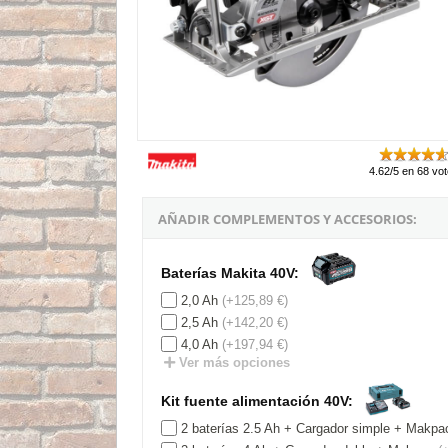
4.62/5 en 68 vo
AÑADIR COMPLEMENTOS Y ACCESORIOS:
Baterías Makita 40V:
2,0 Ah
(+125,89 €)
2,5 Ah
(+142,20 €)
4,0 Ah
(+197,94 €)
Ver más opciones
Kit fuente alimentación 40V:
2 baterías 2.5 Ah + Cargador simple + Makpa