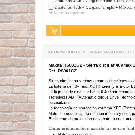
2 baterías 4 Ah + Cargador doble + Makpac
(
2 baterías 4 Ah + Cargador simple + Makpac
Ver más opciones
INFORMACIÓN DETALLADA DE MAKITA RS001GZ
Makita RS001GZ - Sierra circular 40Vmax
Ref. RS001GZ
Sierra circular muy robusta para aplicaciones exi
La batería de 40V max XGT® Li-ion y el motor BL 
La hoja puede alcanzar hasta 6.400 min-¹ para as
Tecnología ADT (Automatic torque Drive Technolog
necesidades.
La tecnología de protección extrema XPT (Extreme 
Motor sin escobillas, sin mantenimiento y de larg
El sistema de protección de la batería corta auto
Características técnicas de la sierra circ
Motor sin escobillas