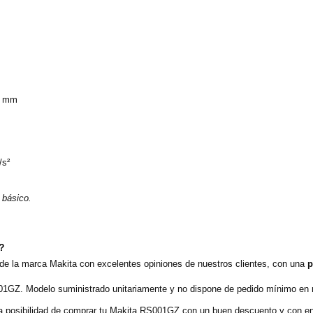
30 mm
/s²
 básico.
o?
de la marca Makita con excelentes opiniones de nuestros clientes, con una
p
01GZ. Modelo suministrado unitariamente y no dispone de pedido mínimo en n
 posibilidad de comprar tu Makita RS001GZ con un buen descuento y con ent