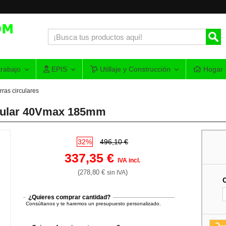
rabajo
EPIS
Utillaje y Construcción
Hogar
rras circulares
rcular 40Vmax 185mm
32%
496,10 €
337,35 €
IVA incl.
(278,80 €
)
sin IVA
¿Quieres comprar cantidad?
Consúltanos y te haremos un presupuesto personalizado.