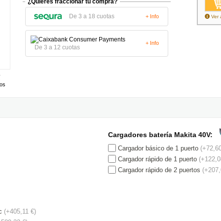
¿Quieres fraccionar tu compra?
De 3 a 18 cuotas
+ Info
Ver 
+ Info
De 3 a 12 cuotas
tos
Cargadores batería Makita 40V:
Cargador básico de 1 puerto
(+72,60
Cargador rápido de 1 puerto
(+122,0
Cargador rápido de 2 puertos
(+207,
c
(+405,11 €)