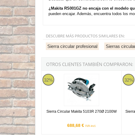
¿Makita RS001GZ no encaja con el modelo qu
pueden encajar. Además, encuentra todos los mod
DESCUBRE MÁS PRODUCTOS SIMILARES EN:
Sierra circular profesional
Sierras circula
OTROS CLIENTES TAMBIÉN COMPRARON:
Sierra Circular Makita 5103R 270Ø 2100W
Sierra
32%
32%
Sierra Circular Makita 5103R 270Ø 2100W
Sierr
688,68 €
IVA incl.