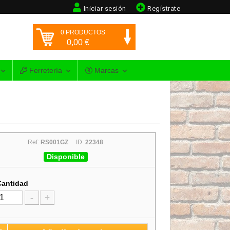
Iniciar sesión
Regístrate
0
PRODUCTOS
0,00
€
Ferretería
Marcas
Ref:
RS001GZ
ID:
22348
Disponible
Cantidad
-
+