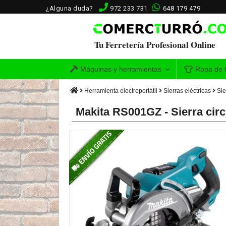
¿Alguna duda?
972 233 731
648 179 479
Tu Ferretería Profesional Online
Máquinas y herramientas
Ropa de t
Herramienta electroportátil
Sierras eléctricas
Sie
Makita RS001GZ - Sierra ci