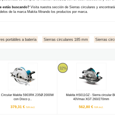
e estás buscando?
Visita nuestra sección de Sierras circulares y encontra
elos de la marca Makita filtrando los productos por marca.
res portátiles a batería
Sierras circulares 185 mm
Sierras circ
 Circular Makita 5903RK 235Ø 2000W con Disco y Maletín
Makita HS011GZ
32%
a Circular Makita 5903RK 235Ø 2000W
Makita HS011GZ - Sierra circular B
con Disco y...
40Vmax XGT 260/270mm
379,31 €
562,80 €
IVA incl.
IVA incl.