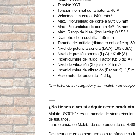
Tensión XGT
Tensión nominal de la batería: 40 V
Velocidad sin carga: 6400 min-¹
Max. Profundidad de corte a 90º: 65 mm
Max. Profundidad de corte a 45º: 45 mm
Máx. Rango de bisel (Izquierda): 0 / 53 º
Diámetro de la cuchilla: 185 mm
Tamaño del orificio (diámetro del orificio): 
Nivel de potencia sonora (LWA): 103 dB(A)
Nivel de presión sonora (LpA): 92 dB(A)
Incertidumbre del ruido (Factor K): 3 dB(A)
Nivel de vibración (3 ejes): ≤ 2,5 m/s²
Incertidumbre de vibración (Factor K): 1,5 m
Peso neto del producto: 4,3 kg
*Sin batería, sin cargador y sin maletín en equipo
¿No tienes claro si adquirir este product
Makita RS001GZ es un modelo de sierra circular 
de usuarios.
La referencia de Makita de este producto es RS0
Destacar que en comercturro.com te ofrecemos la