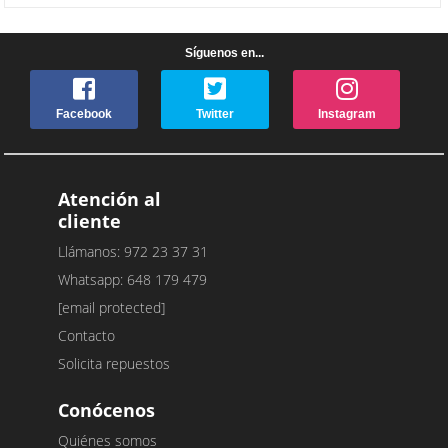
Síguenos en...
Facebook
Twitter
Instagram
Atención al
cliente
Llámanos: 972 23 37 31
Whatsapp: 648 179 479
[email protected]
Contacto
Solicita repuestos
Conócenos
Quiénes somos