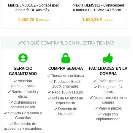
Makita LM001CZ - Cortacésped
Makita DLM533Z - Cortacésped
a batería BL 40Vmáx...
a batería BL 18Vx2 LXT 53cm...
1.552,28 €
1.580,36 €
IVA incl.
IVA incl.
¿POR QUÉ COMPRARLO EN NUESTRA TIENDA?
SERVICIO
COMPRA SEGURA
FACILIDADES EN LA
GARANTIZADO
COMPRA
Tienda de confianza
Atención
Envíos gratuitos
Productos Bosch
personalizada
100% originales
Entregas en 24
Servicio rápido y
horas
Pago 100% seguro
eficaz
Asesoramiento en la
Más de 60 años de
Distribuidores
compra
experiencia
oficiales Bosch
Pago a plazos
Derecho de
Servicio Post-venta y
devolución
Pago con
Garantías
criptomonedas
Suministro de
accesorios y recambios