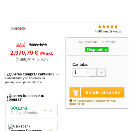
4.66/5 en 62 votos
Ref:
RM350D
ID:
23044
28%
4.126,10 €
Disponible
2.970,79 €
IVA incl.
(2.455,20 €
)
sin IVA
Cantidad
-
+
¿Quieres comprar cantidad?
Consúltanos y te haremos un
presupuesto personalizado.
Añadir al carrito
¿Quieres fraccionar tu
compra?
Ver accesorios y complementos
disponibles
+ Info
De 3 a 18 cuotas
+ Info