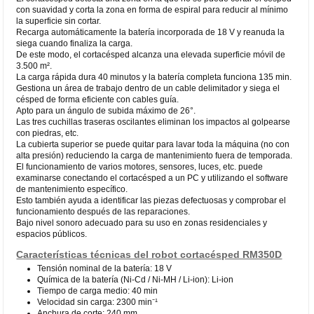
con suavidad y corta la zona en forma de espiral para reducir al mínimo
la superficie sin cortar.
Recarga automáticamente la batería incorporada de 18 V y reanuda la
siega cuando finaliza la carga.
De este modo, el cortacésped alcanza una elevada superficie móvil de
3.500 m².
La carga rápida dura 40 minutos y la batería completa funciona 135 min.
Gestiona un área de trabajo dentro de un cable delimitador y siega el
césped de forma eficiente con cables guía.
Apto para un ángulo de subida máximo de 26°.
Las tres cuchillas traseras oscilantes eliminan los impactos al golpearse
con piedras, etc.
La cubierta superior se puede quitar para lavar toda la máquina (no con
alta presión) reduciendo la carga de mantenimiento fuera de temporada.
El funcionamiento de varios motores, sensores, luces, etc. puede
examinarse conectando el cortacésped a un PC y utilizando el software
de mantenimiento específico.
Esto también ayuda a identificar las piezas defectuosas y comprobar el
funcionamiento después de las reparaciones.
Bajo nivel sonoro adecuado para su uso en zonas residenciales y
espacios públicos.
Características técnicas del robot cortacésped RM350D
Tensión nominal de la batería: 18 V
Química de la batería (Ni-Cd / Ni-MH / Li-ion): Li-ion
Tiempo de carga medio: 40 min
Velocidad sin carga: 2300 min⁻¹
Anchura de corte: 240 mm