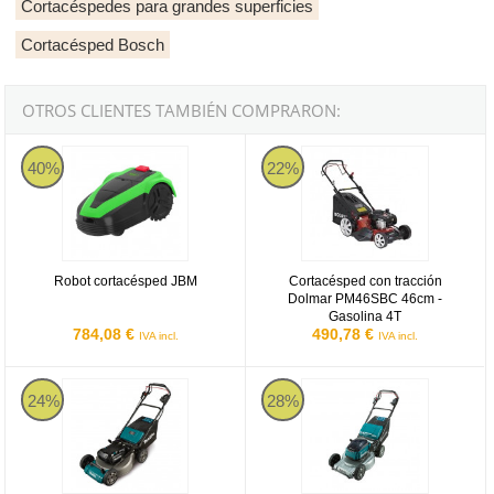
Cortacéspedes para grandes superficies
Cortacésped Bosch
OTROS CLIENTES TAMBIÉN COMPRARON:
Robot cortacésped JBM
Dolmar PM46SBC
40%
22%
Robot cortacésped JBM
Cortacésped con tracción
Dolmar PM46SBC 46cm -
Gasolina 4T
784,08 €
490,78 €
IVA incl.
IVA incl.
Makita LM001CZ
Makita DLM533Z
24%
28%