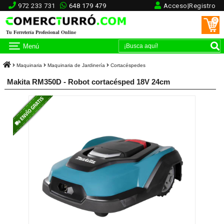
972 233 731
648 179 479
Acceso|Registro
0
Tu Ferretería Profesional Online
Menú
Maquinaria
Maquinaria de Jardinería
Cortacéspedes
Makita RM350D - Robot cortacésped 18V 24cm