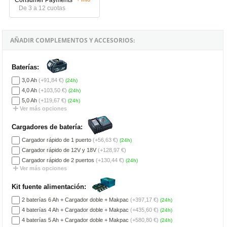
De 3 a 12 cuotas
AÑADIR COMPLEMENTOS Y ACCESORIOS:
Baterías:
3,0 Ah
(+91,84 €)
(24h)
4,0 Ah
(+103,50 €)
(24h)
5,0 Ah
(+119,67 €)
(24h)
Ver más opciones
Cargadores de batería:
Cargador rápido de 1 puerto
(+56,63 €)
(24h)
Cargador rápido de 12V y 18V
(+128,97 €)
Cargador rápido de 2 puertos
(+130,44 €)
(24h)
Ver más opciones
Kit fuente alimentación:
2 baterías 6 Ah + Cargador doble + Makpac
(+397,17 €)
(24h)
4 baterías 4 Ah + Cargador doble + Makpac
(+435,60 €)
(24h)
4 baterías 5 Ah + Cargador doble + Makpac
(+580,80 €)
(24h)