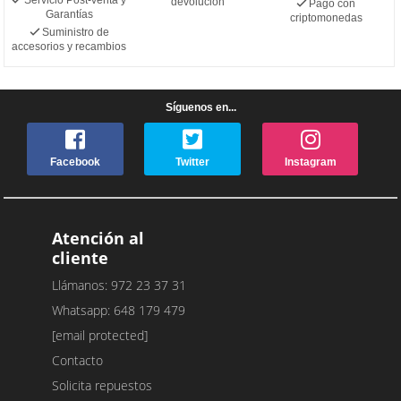
devolución
Pago con
Garantías
criptomonedas
Suministro de
accesorios y recambios
Síguenos en...
Facebook
Twitter
Instagram
Atención al
cliente
Llámanos: 972 23 37 31
Whatsapp: 648 179 479
[email protected]
Contacto
Solicita repuestos