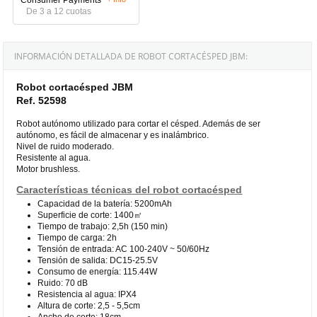
De 3 a 12 cuotas
INFORMACIÓN DETALLADA DE ROBOT CORTACÉSPED JBM:
Robot cortacésped JBM
Ref. 52598
Robot autónomo utilizado para cortar el césped. Además de ser
autónomo, es fácil de almacenar y es inalámbrico.
Nivel de ruido moderado.
Resistente al agua.
Motor brushless.
Características técnicas del robot cortacésped
Capacidad de la batería: 5200mAh
Superficie de corte: 1400㎡
Tiempo de trabajo: 2,5h (150 min)
Tiempo de carga: 2h
Tensión de entrada: AC 100-240V ~ 50/60Hz
Tensión de salida: DC15-25.5V
Consumo de energía: 115.44W
Ruido: 70 dB
Resistencia al agua: IPX4
Altura de corte: 2,5 - 5,5cm
Ancho de corte: 18cm