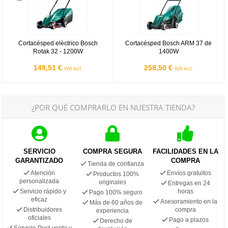
Cortacésped elèctrico Bosch
Cortacésped Bosch ARM 37 de
Rotak 32 - 1200W
1400W
149,51 €
258,50 €
IVA incl.
IVA incl.
¿POR QUÉ COMPRARLO EN NUESTRA TIENDA?
SERVICIO
COMPRA SEGURA
FACILIDADES EN LA
GARANTIZADO
COMPRA
Tienda de confianza
Atención
Envíos gratuitos
Productos 100%
personalizada
originales
Entregas en 24
Servicio rápido y
horas
Pago 100% seguro
eficaz
Asesoramiento en la
Más de 60 años de
Distribuidores
compra
experiencia
oficiales
Pago a plazos
Derecho de
Servicio Post-venta y