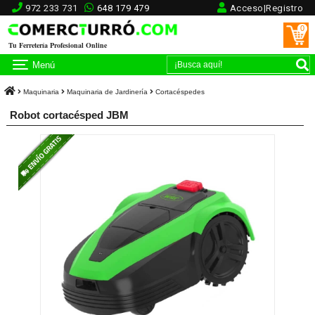
972 233 731
648 179 479
Acceso|Registro
0
Tu Ferretería Profesional Online
Menú
Maquinaria
Maquinaria de Jardinería
Cortacéspedes
Robot cortacésped JBM