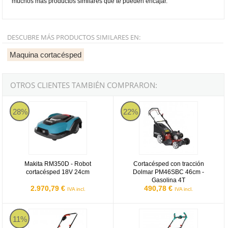
muchos más productos similares que te pueden encajar.
DESCUBRE MÁS PRODUCTOS SIMILARES EN:
Maquina cortacésped
OTROS CLIENTES TAMBIÉN COMPRARON:
Bosch RM350D
Dolmar PM46SBC
28%
22%
Makita RM350D - Robot
Cortacésped con tracción
cortacésped 18V 24cm
Dolmar PM46SBC 46cm -
Gasolina 4T
2.970,79 €
490,78 €
IVA incl.
IVA incl.
Bosch Rotak 32
Bosch ARM 37
11%