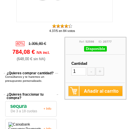
4.37/5 en 84 votos
Ref:
52598
ID:
20777
40%
1.306,80 €
Disponible
784,08 €
IVA incl.
(648,00 €
)
sin IVA
Cantidad
-
+
¿Quieres comprar cantidad?
Consúltanos y te haremos un
presupuesto personalizado.
Añadir al carrito
¿Quieres fraccionar tu
compra?
+ Info
De 3 a 18 cuotas
+ Info