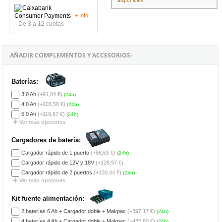
disponibles
+ Info
De 3 a 12 cuotas
AÑADIR COMPLEMENTOS Y ACCESORIOS:
Baterías:
3,0 Ah
(+91,84 €)
(24h)
4,0 Ah
(+103,50 €)
(24h)
5,0 Ah
(+119,67 €)
(24h)
Ver más opciones
Cargadores de batería:
Cargador rápido de 1 puerto
(+56,63 €)
(24h)
Cargador rápido de 12V y 18V
(+128,97 €)
Cargador rápido de 2 puertos
(+130,44 €)
(24h)
Ver más opciones
Kit fuente alimentación:
2 baterías 6 Ah + Cargador doble + Makpac
(+397,17 €)
(24h)
4 baterías 4 Ah + Cargador doble + Makpac
(+435,60 €)
(24h)