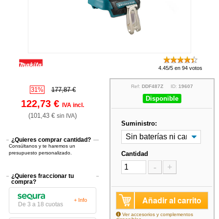
4.45/5 en 94 votos
Ref:
DDF487Z
ID:
19607
31%
177,87 €
Disponible
122,73 €
IVA incl.
(101,43 €
)
sin IVA
Suministro:
¿Quieres comprar cantidad?
Consúltanos y te haremos un
presupuesto personalizado.
Cantidad
-
+
¿Quieres fraccionar tu
compra?
Añadir al carrito
+ Info
De 3 a 18 cuotas
Ver accesorios y complementos