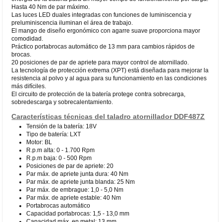
Hasta 40 Nm de par máximo.
Las luces LED duales integradas con funciones de luminiscencia y
preluminiscencia iluminan el área de trabajo.
El mango de diseño ergonómico con agarre suave proporciona mayor
comodidad.
Práctico portabrocas automático de 13 mm para cambios rápidos de
brocas.
20 posiciones de par de apriete para mayor control de atornillado.
La tecnología de protección extrema (XPT) está diseñada para mejorar la
resistencia al polvo y al agua para su funcionamiento en las condiciones
más difíciles.
El circuito de protección de la batería protege contra sobrecarga,
sobredescarga y sobrecalentamiento.
Características técnicas del taladro atornillador DDF487Z
Tensión de la batería: 18V
Tipo de batería: LXT
Motor: BL
R.p.m alta: 0 - 1.700 Rpm
R.p.m baja: 0 - 500 Rpm
Posiciones de par de apriete: 20
Par máx. de apriete junta dura: 40 Nm
Par máx. de apriete junta blanda: 25 Nm
Par máx. de embrague: 1,0 - 5,0 Nm
Par máx. de apriete estable: 40 Nm
Portabrocas automático
Capacidad portabrocas: 1,5 - 13,0 mm
Capacidad máx. en metal: 13 mm