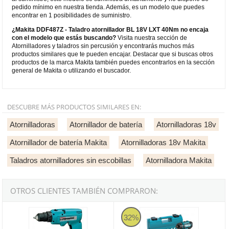
pedido mínimo en nuestra tienda. Además, es un modelo que puedes
encontrar en 1 posibilidades de suministro.
¿Makita DDF487Z - Taladro atornillador BL 18V LXT 40Nm no encaja
con el modelo que estás buscando?
Visita nuestra sección de
Atornilladores y taladros sin percusión y encontrarás muchos más
productos similares que te pueden encajar. Destacar que si buscas otros
productos de la marca Makita también puedes encontrarlos en la sección
general de Makita o utilizando el buscador.
DESCUBRE MÁS PRODUCTOS SIMILARES EN:
Atornilladoras
Atornillador de batería
Atornilladoras 18v
Atornillador de batería Makita
Atornilladoras 18v Makita
Taladros atornilladores sin escobillas
Atornilladora Makita
OTROS CLIENTES TAMBIÉN COMPRARON:
Atornillador a Batería Makita 6095DW 9'6V
Taladro atornillador Makita DF03
32%