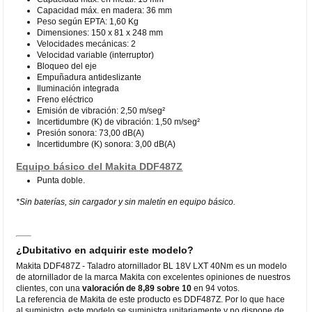
Capacidad máx. en madera: 36 mm
Peso según EPTA: 1,60 Kg
Dimensiones: 150 x 81 x 248 mm
Velocidades mecánicas: 2
Velocidad variable (interruptor)
Bloqueo del eje
Empuñadura antideslizante
Iluminación integrada
Freno eléctrico
Emisión de vibración: 2,50 m/seg²
Incertidumbre (K) de vibración: 1,50 m/seg²
Presión sonora: 73,00 dB(A)
Incertidumbre (K) sonora: 3,00 dB(A)
Equipo básico del Makita DDF487Z
Punta doble.
*Sin baterías, sin cargador y sin maletín en equipo básico.
¿Dubitativo en adquirir este modelo?
Makita DDF487Z - Taladro atornillador BL 18V LXT 40Nm es un modelo
de atornillador de la marca Makita con excelentes opiniones de nuestros
clientes, con una
valoración de 8,89 sobre 10
en 94 votos.
La referencia de Makita de este producto es DDF487Z. Por lo que hace
al suministro, este modelo se suministra unitariamente y no dispone de