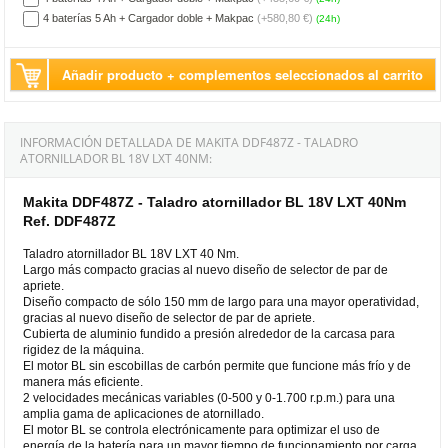
4 baterías 5 Ah + Cargador doble + Makpac
(+580,80 €)
(24h)
Añadir producto + complementos seleccionados al carrito
INFORMACIÓN DETALLADA DE MAKITA DDF487Z - TALADRO
ATORNILLADOR BL 18V LXT 40NM:
Makita DDF487Z - Taladro atornillador BL 18V LXT 40Nm
Ref. DDF487Z
Taladro atornillador BL 18V LXT 40 Nm.
Largo más compacto gracias al nuevo diseño de selector de par de
apriete.
Diseño compacto de sólo 150 mm de largo para una mayor operatividad,
gracias al nuevo diseño de selector de par de apriete.
Cubierta de aluminio fundido a presión alrededor de la carcasa para
rigidez de la máquina.
El motor BL sin escobillas de carbón permite que funcione más frío y de
manera más eficiente.
2 velocidades mecánicas variables (0-500 y 0-1.700 r.p.m.) para una
amplia gama de aplicaciones de atornillado.
El motor BL se controla electrónicamente para optimizar el uso de
energía de la batería para un mayor tiempo de funcionamiento por carga.