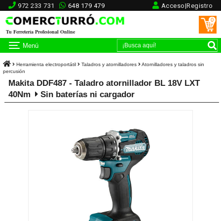
972 233 731
648 179 479
Acceso|Registro
0
Tu Ferretería Profesional Online
Menú
Herramienta electroportátil
Taladros y atornilladores
Atornilladores y taladros sin
percusión
Makita DDF487 - Taladro atornillador BL 18V LXT
40Nm
Sin baterías ni cargador