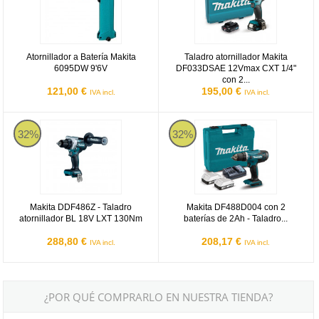
Atornillador a Batería Makita
Taladro atornillador Makita
6095DW 9'6V
DF033DSAE 12Vmax CXT 1/4"
con 2...
121,00 €
195,00 €
IVA incl.
IVA incl.
Makita DDF486Z - Taladro atornillador BL 18V LXT 130Nm
Makita DF488D004 con 2 baterías d
32%
32%
Makita DDF486Z - Taladro
Makita DF488D004 con 2
atornillador BL 18V LXT 130Nm
baterías de 2Ah - Taladro...
288,80 €
208,17 €
IVA incl.
IVA incl.
¿POR QUÉ COMPRARLO EN NUESTRA TIENDA?