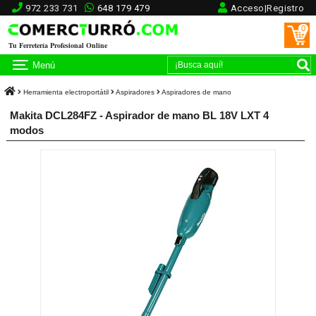
972 233 731
648 179 479
Acceso|Registro
0
Tu Ferretería Profesional Online
Menú
Herramienta electroportátil
Aspiradores
Aspiradores de mano
Makita DCL284FZ - Aspirador de mano BL 18V LXT 4
modos