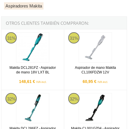
Aspiradores Makita
OTROS CLIENTES TAMBIÉN COMPRARON:
Makita DCL281FZ - Aspirador de mano 18V LXT BL
Aspirador de mano Makita CL10
31%
31%
Makita DCL281FZ - Aspirador
Aspirador de mano Makita
de mano 18V LXT BL
CL106FDZW 12V
148,61 €
60,95 €
IVA incl.
IVA incl.
Makita DCL286FZ - Aspirador de mano BL 18V LXT
Makita CL001GZ04 - Aspirador 
32%
32%
Makita DCL286FZ - Aspirador
Makita CL001GZ04 - Aspirador