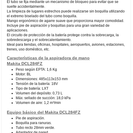
El tubo se fija mediante un mecanismo de bloqueo para evitar que se
suelte accidentalmente.
La limpieza de lugares estrechos puede realizarse sin boquilla utilizando
el extremo biselado del tubo como boquilla.
Mango ergonómico de agarre suave que proporciona mayor comodidad.
Incluye pie de aspiración y boquillas para una gran variedad de
aplicaciones.
El circuito de protección de la batería protege contra la sobrecarga, la
sobredescarga y el sobrecalentamiento.
Ideal para tiendas, oficinas, hospitales, aeropuertos, aviones, estaciones,
trenes, uso doméstico, etc.
Características de la aspiradora de mano
Makita DCL284FZ
Peso según EPTA: 1,6 Kg
Motor: BL
Dimensiones: 485x113x153 mm
Tensión de la batería: 18V
Tipo de batería: LXT
Volumen del depósito: 0,73 L
Máx. sellado de succión: 18,0 kPa
Volumen de aire: 1,2 m³/min
Equipo básico del Makita DCL284FZ
Pie de aspiración.
Boquilla para ranuras.
Tubo recto 28mm verde.
Adaptador de pared