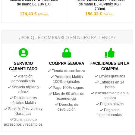
de mano BL 18V LXT
de mano BL 40Vmáx XGT
730ml
174,43 €
156,33 €
IVA incl.
IVA incl.
¿POR QUÉ COMPRARLO EN NUESTRA TIENDA?
SERVICIO
COMPRA SEGURA
FACILIDADES EN LA
GARANTIZADO
COMPRA
Tienda de confianza
Atención
Envíos gratuitos
Productos Makita
personalizada
100% originales
Entregas en 24
Servicio rápido y
horas
Pago 100% seguro
eficaz
Asesoramiento en la
Más de 60 años de
Distribuidores
compra
experiencia
oficiales Makita
Pago a plazos
Derecho de
Servicio Post-venta y
devolución
Pago con
Garantías
criptomonedas
Suministro de
accesorios y recambios