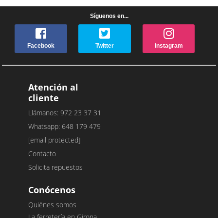
Síguenos en...
Facebook
Twitter
Instagram
Atención al
cliente
Llámanos: 972 23 37 31
Whatsapp: 648 179 479
[email protected]
Contacto
Solicita repuestos
Conócenos
Quiénes somos
La ferretería en Girona