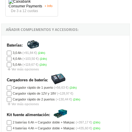
+ Info
De 3 a 12 cuotas
AÑADIR COMPLEMENTOS Y ACCESORIOS:
Baterías:
3,0 Ah
(+91,84 €)
(24h)
4,0 Ah
(+103,50 €)
(24h)
5,0 Ah
(+119,67 €)
(24h)
Ver más opciones
Cargadores de batería:
Cargador rápido de 1 puerto
(+56,63 €)
(24h)
Cargador rápido de 12V y 18V
(+128,97 €)
Cargador rápido de 2 puertos
(+130,44 €)
(24h)
Ver más opciones
Kit fuente alimentación:
2 baterías 6 Ah + Cargador doble + Makpac
(+397,17 €)
(24h)
4 baterías 4 Ah + Cargador doble + Makpac
(+435,60 €)
(24h)