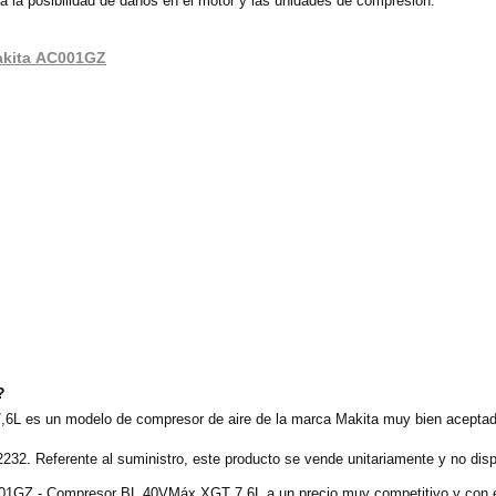
iza la posibilidad de daños en el motor y las unidades de compresión.
Makita AC001GZ
?
 es un modelo de compresor de aire de la marca Makita muy bien aceptado
232. Referente al suministro, este producto se vende unitariamente y no disp
C001GZ - Compresor BL 40VMáx XGT 7,6L a un precio muy competitivo y con e