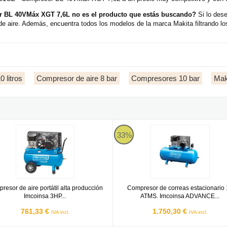
 BL 40VMáx XGT 7,6L no es el producto que estás buscando?
Si lo dese
 aire. Además, encuentra todos los modelos de la marca Makita filtrando lo
 litros
Compresor de aire 8 bar
Compresores 10 bar
Mak
6 litros
sor de aire portátil alta producción Imcoinsa 3HP de 50 litros
Compresor de correas estacionar
33%
resor de aire portátil alta producción
Compresor de correas estacionario
Imcoinsa 3HP...
ATMS. Imcoinsa ADVANCE...
761,33 €
1.750,30 €
IVA incl.
IVA incl.