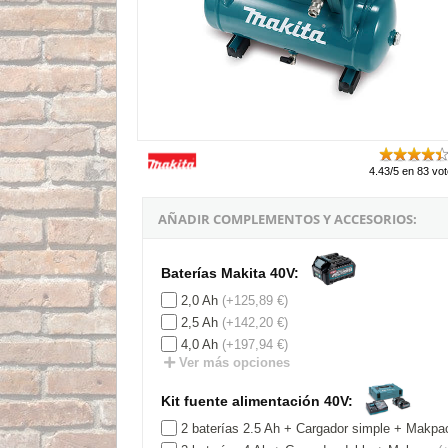
4.43/5 en 83 vo
AÑADIR COMPLEMENTOS Y ACCESORIOS:
Baterías Makita 40V:
2,0 Ah
(+125,89 €)
2,5 Ah
(+142,20 €)
4,0 Ah
(+197,94 €)
Ver más opciones
Kit fuente alimentación 40V:
2 baterías 2.5 Ah + Cargador simple + Makpa