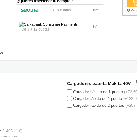
¿Quieres fraccionar tu compra?
De 3 a 18 cuotas
+ Info
Ver 
+ Info
De 3 a 12 cuotas
tos
Cargadores batería Makita 40V:
Cargador básico de 1 puerto
(+72,60
Cargador rápido de 1 puerto
(+122,0
Cargador rápido de 2 puertos
(+207,
c
(+405,11 €)