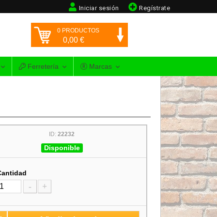
Iniciar sesión
Regístrate
0
PRODUCTOS
0,00
€
Ferretería
Marcas
ID:
22232
Disponible
Cantidad
-
+