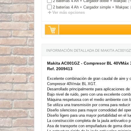
2 baterías 4 Ah + Cargador doble + Makpac
(
2 baterías 4 Ah + Cargador simple + Makpac
Ver más opciones
INFORMACIÓN DETALLADA DE MAKITA AC001GZ 
Makita AC001GZ - Compresor BL 40VMáx 
Ref. 2009413
Excelente combinación de gran caudal de aire y d
Compresor 40Vmáx BL XGT.
Desarrollado principalmente para aplicaciones de 
Bajo nivel de ruido, pero con una excelente combi
Máquina respetuosa con el medio ambiente con ba
Se utiliza una transmisión por correa para reduci
Diseño silencioso para mayor comodidad del operar
Diseño ligero para una mayor portabilidad en el lu
La construcción completa de la jaula antivuelco p
Asa de transporte con empuñadura de goma diseñad