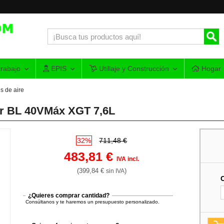
rabajo
EPIS
Utillaje y Construcción
Hogar
 de aire
r BL 40VMáx XGT 7,6L
32%
711,48 €
483,81 €
IVA incl.
(399,84 €
)
sin IVA
¿Quieres comprar cantidad?
Consúltanos y te haremos un presupuesto personalizado.