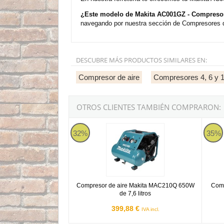
¿Este modelo de Makita AC001GZ - Compresor
navegando por nuestra sección de Compresores de
DESCUBRE MÁS PRODUCTOS SIMILARES EN:
Compresor de aire
Compresores 4, 6 y 10
OTROS CLIENTES TAMBIÉN COMPRARON:
Compresor de aire Makita MAC210Q 650W de 7,
Compre
32%
35%
Compresor de aire Makita MAC210Q 650W
Comp
de 7,6 litros
399,88 €
IVA incl.