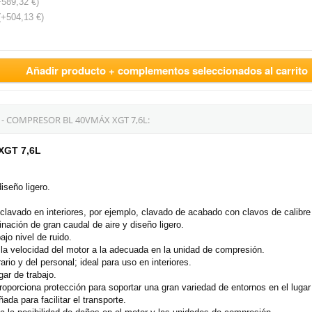
+589,32 €)
(+504,13 €)
Añadir producto + complementos seleccionados al carrito
- COMPRESOR BL 40VMÁX XGT 7,6L:
XGT 7,6L
iseño ligero.
clavado en interiores, por ejemplo, clavado de acabado con clavos de calibre
nación de gran caudal de aire y diseño ligero.
jo nivel de ruido.
r la velocidad del motor a la adecuada en la unidad de compresión.
io y del personal; ideal para uso en interiores.
gar de trabajo.
roporciona protección para soportar una gran variedad de entornos en el lugar
a para facilitar el transporte.