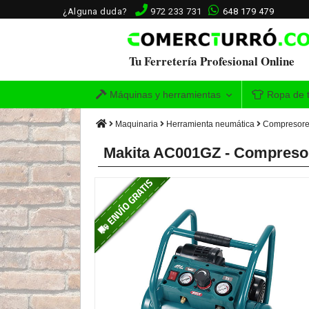
¿Alguna duda?
972 233 731
648 179 479
Tu Ferretería Profesional Online
Máquinas y herramientas
Ropa de t
Maquinaria
Herramienta neumática
Compresores
Makita AC001GZ - Compreso