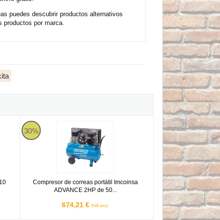
as puedes descubrir productos alternativos
s productos por marca.
ita
io 10 ATMS. Imcoinsa ADVANCE NK 5,5HP de 270 litros
Compresor de correas portátil Imcoinsa ADVANCE 2HP de 50 l
30%
 10
Compresor de correas portátil Imcoinsa
ADVANCE 2HP de 50...
674,21 €
IVA incl.