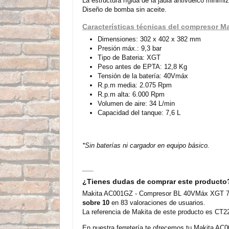
La estructura rígida de la jaula antivuelco minim
Diseño de bomba sin aceite.
Características técnicas del compresor 
Dimensiones: 302 x 402 x 382 mm
Presión máx.: 9,3 bar
Tipo de Bateria: XGT
Peso antes de EPTA: 12,8 Kg
Tensión de la batería: 40Vmáx
R.p.m media: 2.075 Rpm
R.p.m alta: 6.000 Rpm
Volumen de aire: 34 L/min
Capacidad del tanque: 7,6 L
*Sin baterías ni cargador en equipo básico.
¿Tienes dudas de comprar este producto
Makita AC001GZ - Compresor BL 40VMáx XGT 7,6L
sobre 10
en 83 valoraciones de usuarios.
La referencia de Makita de este producto es CT22
En nuestra ferretería te ofrecemos tu Makita A