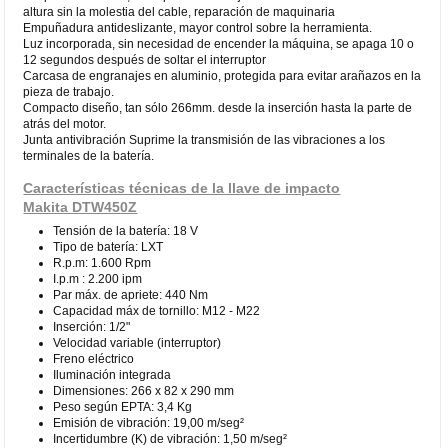
altura sin la molestia del cable, reparación de maquinaria
Empuñadura antideslizante, mayor control sobre la herramienta.
Luz incorporada, sin necesidad de encender la máquina, se apaga 10 o
12 segundos después de soltar el interruptor
Carcasa de engranajes en aluminio, protegida para evitar arañazos en la
pieza de trabajo.
Compacto diseño, tan sólo 266mm. desde la inserción hasta la parte de
atrás del motor.
Junta antivibración Suprime la transmisión de las vibraciones a los
terminales de la batería.
Características técnicas de la llave de impacto
Makita DTW450Z
Tensión de la batería: 18 V
Tipo de batería: LXT
R.p.m: 1.600 Rpm
I.p.m : 2.200 ipm
Par máx. de apriete: 440 Nm
Capacidad máx de tornillo: M12 - M22
Inserción: 1/2"
Velocidad variable (interruptor)
Freno eléctrico
Iluminación integrada
Dimensiones: 266 x 82 x 290 mm
Peso según EPTA: 3,4 Kg
Emisión de vibración: 19,00 m/seg²
Incertidumbre (K) de vibración: 1,50 m/seg²