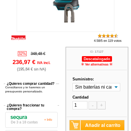
4.58/5 en 119 votos
ID:
17127
32%
348,48 €
Descatalogado
236,97 €
IVA incl.
Ver alternativas
(195,84 €
)
sin IVA
Suministro:
¿Quieres comprar cantidad?
Consúltanos y te haremos un
presupuesto personalizado.
Cantidad
-
+
¿Quieres fraccionar tu
compra?
+ Info
De 3 a 18 cuotas
Añadir al carrito