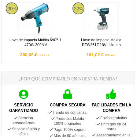
Llave de impacto Makita 6905H - 470W 300NM
Llave de impacto Makita DTW251Z 
30%
32%
Llave de impacto Makita 6905H
Llave de impacto Makita
- 470W 300NM
DTW251Z 18V Litio-ion
300,69 €
181,02 €
IVA incl.
IVA incl.
¿POR QUÉ COMPRARLO EN NUESTRA TIENDA?
SERVICIO
COMPRA SEGURA
FACILIDADES EN LA
GARANTIZADO
COMPRA
Tienda de confianza
Atención
Envíos gratuitos
Productos Makita
personalizada
100% originales
Entregas en 24
Servicio rápido y
horas
Pago 100% seguro
eficaz
Asesoramiento en la
Más de 60 años de