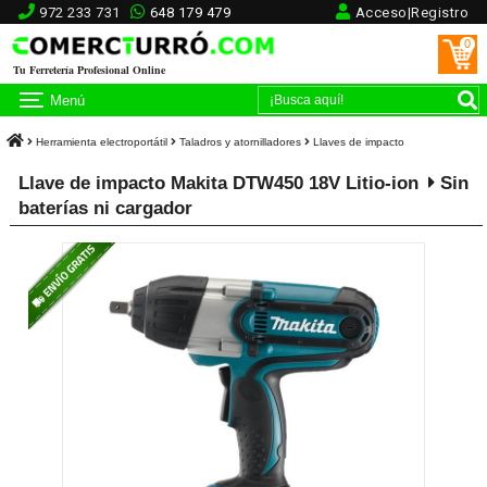
972 233 731
648 179 479
Acceso|Registro
0
Tu Ferretería Profesional Online
Menú
Herramienta electroportátil
Taladros y atornilladores
Llaves de impacto
Llave de impacto Makita DTW450 18V Litio-ion
Sin
baterías ni cargador