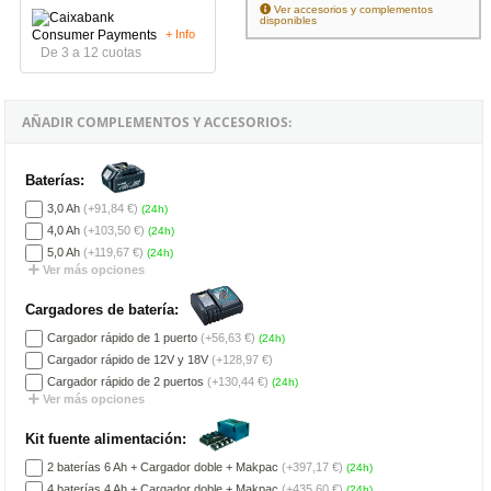
Ver accesorios y complementos
disponibles
+ Info
De 3 a 12 cuotas
AÑADIR COMPLEMENTOS Y ACCESORIOS:
Baterías:
3,0 Ah
(+91,84 €)
(24h)
4,0 Ah
(+103,50 €)
(24h)
5,0 Ah
(+119,67 €)
(24h)
Ver más opciones
Cargadores de batería:
Cargador rápido de 1 puerto
(+56,63 €)
(24h)
Cargador rápido de 12V y 18V
(+128,97 €)
Cargador rápido de 2 puertos
(+130,44 €)
(24h)
Ver más opciones
Kit fuente alimentación:
2 baterías 6 Ah + Cargador doble + Makpac
(+397,17 €)
(24h)
4 baterías 4 Ah + Cargador doble + Makpac
(+435,60 €)
(24h)