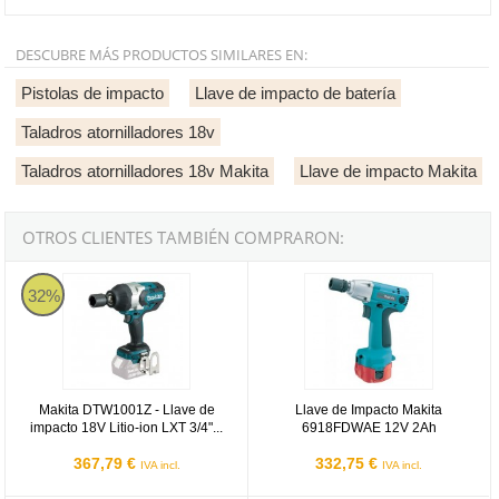
DESCUBRE MÁS PRODUCTOS SIMILARES EN:
Pistolas de impacto
Llave de impacto de batería
Taladros atornilladores 18v
Taladros atornilladores 18v Makita
Llave de impacto Makita
OTROS CLIENTES TAMBIÉN COMPRARON:
Makita DTW1001Z - Llave de impacto 18V Litio-ion LXT 3/4" 1.050
Llave de Impacto Makita 6918F
32%
Makita DTW1001Z - Llave de
Llave de Impacto Makita
impacto 18V Litio-ion LXT 3/4"...
6918FDWAE 12V 2Ah
367,79 €
332,75 €
IVA incl.
IVA incl.