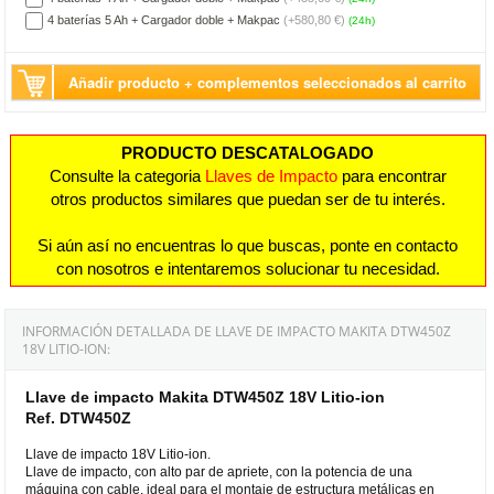
4 baterías 5 Ah + Cargador doble + Makpac
(+580,80 €)
(24h)
Añadir producto + complementos seleccionados al carrito
PRODUCTO DESCATALOGADO
Consulte la categoria
Llaves de Impacto
para encontrar
otros productos similares que puedan ser de tu interés.
Si aún así no encuentras lo que buscas, ponte en contacto
con nosotros e intentaremos solucionar tu necesidad.
INFORMACIÓN DETALLADA DE LLAVE DE IMPACTO MAKITA DTW450Z
18V LITIO-ION:
Llave de impacto Makita DTW450Z 18V Litio-ion
Ref. DTW450Z
Llave de impacto 18V Litio-ion.
Llave de impacto, con alto par de apriete, con la potencia de una
máquina con cable, ideal para el montaje de estructura metálicas en