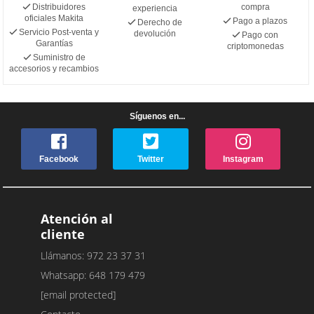
Distribuidores
compra
experiencia
oficiales Makita
Pago a plazos
Derecho de
Servicio Post-venta y
devolución
Pago con
Garantías
criptomonedas
Suministro de
accesorios y recambios
Síguenos en...
Facebook
Twitter
Instagram
Atención al
cliente
Llámanos: 972 23 37 31
Whatsapp: 648 179 479
[email protected]