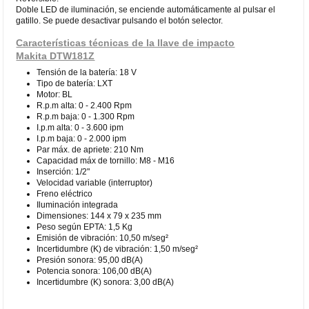
Doble LED de iluminación, se enciende automáticamente al pulsar el
gatillo. Se puede desactivar pulsando el botón selector.
Características técnicas de la llave de impacto
Makita DTW181Z
Tensión de la batería: 18 V
Tipo de batería: LXT
Motor: BL
R.p.m alta: 0 - 2.400 Rpm
R.p.m baja: 0 - 1.300 Rpm
I.p.m alta: 0 - 3.600 ipm
I.p.m baja: 0 - 2.000 ipm
Par máx. de apriete: 210 Nm
Capacidad máx de tornillo: M8 - M16
Inserción: 1/2"
Velocidad variable (interruptor)
Freno eléctrico
Iluminación integrada
Dimensiones: 144 x 79 x 235 mm
Peso según EPTA: 1,5 Kg
Emisión de vibración: 10,50 m/seg²
Incertidumbre (K) de vibración: 1,50 m/seg²
Presión sonora: 95,00 dB(A)
Potencia sonora: 106,00 dB(A)
Incertidumbre (K) sonora: 3,00 dB(A)