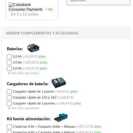
disponibles
+ Info
De 3 a 12 cuotas
AÑADIR COMPLEMENTOS Y ACCESORIOS:
Baterías:
3,0 Ah
(+91,84 €)
(24h)
4,0 Ah
(+103,50 €)
(24h)
5,0 Ah
(+119,67 €)
(24h)
Ver más opciones
Cargadores de batería:
Cargador rápido de 1 puerto
(+56,63 €)
(24h)
Cargador rápido de 12V y 18V
(+128,97 €)
Cargador rápido de 2 puertos
(+130,44 €)
(24h)
Ver más opciones
Kit fuente alimentación:
2 baterías 6 Ah + Cargador doble + Makpac
(+397,17 €)
(24h)
4 baterías 4 Ah + Cargador doble + Makpac
(+435,60 €)
(24h)