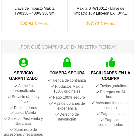
Llave de impacto Makita
Makita DTW1001Z - Llave de
TW0350 - 400W 350Nm
impacto 18V Litio-ion LXT 3/4"...
332,41 €
367,79 €
IVA incl.
IVA incl.
¿POR QUÉ COMPRARLO EN NUESTRA TIENDA?
SERVICIO
COMPRA SEGURA
FACILIDADES EN LA
GARANTIZADO
COMPRA
Tienda de confianza
Atención
Envíos gratuitos
Productos Makita
personalizada
100% originales
Entregas en 24
Servicio rápido y
horas
Pago 100% seguro
eficaz
Asesoramiento en la
Más de 60 años de
Distribuidores
compra
experiencia
oficiales Makita
Pago a plazos
Derecho de
Servicio Post-venta y
devolución
Pago con
Garantías
criptomonedas
Suministro de
accesorios y recambios