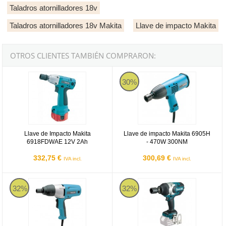
Taladros atornilladores 18v
Taladros atornilladores 18v Makita
Llave de impacto Makita
OTROS CLIENTES TAMBIÉN COMPRARON:
Llave de Impacto Makita 6918FDWAE 12V 2Ah
Llave de impacto Makita 6905H 
30%
Llave de Impacto Makita
Llave de impacto Makita 6905H
6918FDWAE 12V 2Ah
- 470W 300NM
332,75 €
300,69 €
IVA incl.
IVA incl.
Llave de impacto Makita TW0350 - 400W 350Nm
Makita DTW1001Z - Llave de impac
32%
32%