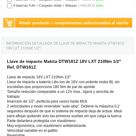
4 baterías 5 Ah + Cargador doble + Makpac
(+580,80 €)
(24h)
Añadir producto + complementos seleccionados al carrito
INFORMACIÓN DETALLADA DE LLAVE DE IMPACTO MAKITA DTW181Z
18V LXT 210NM 1/2":
Llave de impacto Makita DTW181Z 18V LXT 210Nm 1/2"
Ref. DTW181Z
Llave de impacto 18V LXT 210Nm 1/2".
Llave de impacto a batería Litio-ion de 18V con potente motor BL sin
escobillas que proporciona 180 Nm de par de apriete.
Tamaño reducido comparable a un 12V max., ligera y sencilla de
trabajar.
Inserción de 1/2”, perfecta para vasos hasta M16.
2 velocidades y modo reversible “auto-stop”. Detiene la máquina 0,2
segundos después de que el sistema de impacto deja de actuar. Ideal
para aflojar quitando solo las primeras vueltas sin que caiga la tuerca.
Parte delantera protegida con elastómero.
Muy ergonómica, con elastómero antideslizante.
Velocidad variable en el gatillo.
Reversible.