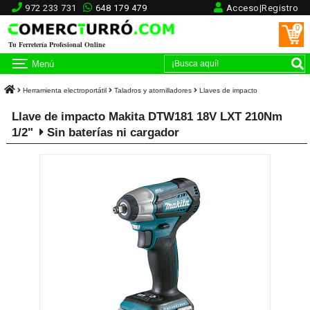
972 233 731
648 179 479
Acceso|Registro
0
Tu Ferretería Profesional Online
Menú
Herramienta electroportátil
Taladros y atornilladores
Llaves de impacto
Llave de impacto Makita DTW181 18V LXT 210Nm
1/2"
Sin baterías ni cargador