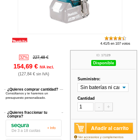
4.41/5 en 107 votos
ID:
17129
32%
227,48 €
Disponible
154,69 €
IVA incl.
(127,84 €
)
sin IVA
Suministro:
¿Quieres comprar cantidad?
Consúltanos y te haremos un
presupuesto personalizado.
Cantidad
-
+
¿Quieres fraccionar tu
compra?
Añadir al carrito
+ Info
De 3 a 18 cuotas
Ver accesorios y complementos