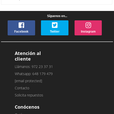
Síguenos en...
Facebook
Twitter
Instagram
Atención al
cliente
Llámanos: 972 23 37 31
Whatsapp: 648 179 479
[email protected]
Contacto
Solicita repuestos
Conócenos