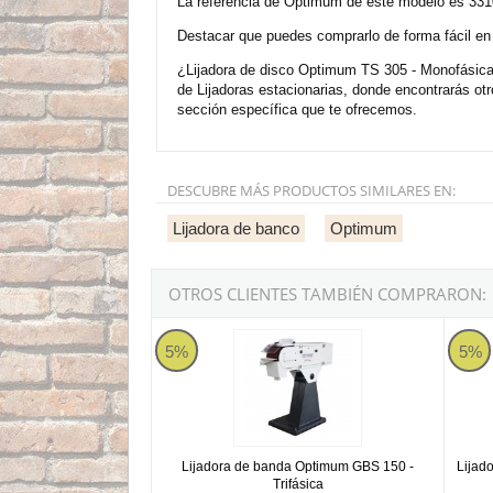
La referencia de Optimum de este modelo es 331
Destacar que puedes comprarlo de forma fácil en n
¿Lijadora de disco Optimum TS 305 - Monofásica 
de Lijadoras estacionarias, donde encontrarás o
sección específica que te ofrecemos.
DESCUBRE MÁS PRODUCTOS SIMILARES EN:
Lijadora de banco
Optimum
OTROS CLIENTES TAMBIÉN COMPRARON:
Lijadora de banda Optimum GBS 150 - Trifásic
Lijado
5%
5%
Lijadora de banda Optimum GBS 150 -
Lijad
Trifásica