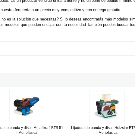
0305. Es un producto vendido unitariamente y no dispone de pedido mínimo e
uestra ferretería a un precio muy competitivo y con entrega gratuita.
no es la solución que necesitas? Si lo deseas encontrarás más modelos simi
tros modelos que pueden encajar con tu necesidad También puedes buscar to
a
ra de banda y disco Metallkraft BTS 51 - Monofásica
Lijadora de banda y disco Holzsta
ora de banda y disco Metallkraft BTS 51
Lijadora de banda y disco Holzstar BT
- Monofásica
- Monofásica