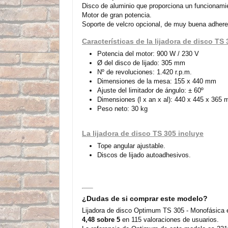
Disco de aluminio que proporciona un funcionam
Motor de gran potencia.
Soporte de velcro opcional, de muy buena adhere
Características de la lijadora de disco TS 
Potencia del motor: 900 W / 230 V
Ø del disco de lijado: 305 mm
Nº de revoluciones: 1.420 r.p.m.
Dimensiones de la mesa: 155 x 440 mm
Ajuste del limitador de ángulo: ± 60º
Dimensiones (l x an x al): 440 x 445 x 365
Peso neto: 30 kg
La lijadora de disco TS 305 incluye
Tope angular ajustable.
Discos de lijado autoadhesivos.
¿Dudas de si comprar este modelo?
Lijadora de disco Optimum TS 305 - Monofásica 
4,48 sobre 5
en 115 valoraciones de usuarios.