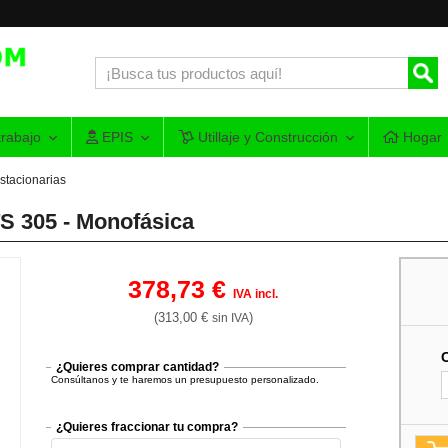
rabajo
EPIS
Utillaje y Construcción
Hogar
stacionarias
S 305 - Monofásica
378,73 €
IVA incl.
(313,00 €
)
sin IVA
¿Quieres comprar cantidad?
Consúltanos y te haremos un presupuesto personalizado.
¿Quieres fraccionar tu compra?