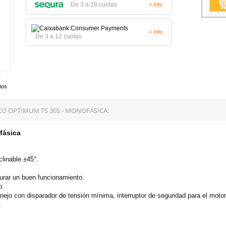
De 3 a 18 cuotas
+ Info
+ Info
De 3 a 12 cuotas
tos
CO OPTIMUM TS 305 - MONOFÁSICA:
fásica
clinable ±45°.
gurar un buen funcionamiento.
o.
anejo con disparador de tensión mínima, interruptor de seguridad para el motor
.