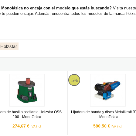
 - Monofásica no encaja con el modelo que estás buscando?
Visita nuestr
te pueden encajar. Además, encuentra todos los modelos de la marca Holzsta
Holzstar
Monofásica
ra de husillo oscilante Holzstar OSS 100 - Monofásica
Lijadora de banda y disco Metallk
5%
dora de husillo oscilante Holzstar OSS
Lijadora de banda y disco Metallkraft 
100 - Monofásica
- Monofásica
274,67 €
580,50 €
IVA incl.
IVA incl.