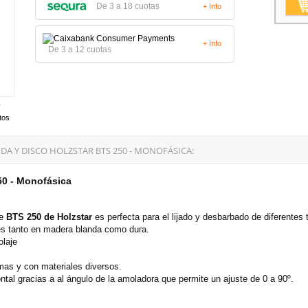
De 3 a 18 cuotas
+ Info
+ Info
De 3 a 12 cuotas
tos
A Y DISCO HOLZSTAR BTS 250 - MONOFÁSICA:
50 - Monofásica
le
BTS 250 de Holzstar
es perfecta para el lijado y desbarbado de diferentes 
les tanto en madera blanda como dura.
olaje
rmas y con materiales diversos.
ontal gracias a al ángulo de la amoladora que permite un ajuste de 0 a 90º.