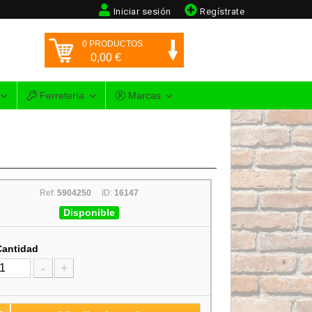
Iniciar sesión
Regístrate
0
PRODUCTOS
0,00
€
Ferretería
Marcas
Ref:
5904250
ID:
16147
Disponible
Cantidad
-
+