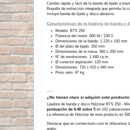
Cambio rápido y fácil de la banda de lijado a trav
Boquilla de extracción integrada que permite la c
Incluye banda de lijado y disco abrasivo.
Características de la lijadora de banda y
Modelo: BTS 250
Potencia del motor: 800 W / 230 V
Dimensiones de la banda: 1.220 x 150 mm
Ø del plato de lijado: 250 mm
Dimensiones de la mesa: 360 x 200 mm
N° de revoluciones: 1.440 r.p.m.
Ø conector aspiración: 120 mm
Dimensiones: 720 x 410 x 440 mm
Peso neto: 47 kg
¿No tienes claro si adquirir este product
Lijadora de banda y disco Holzstar BTS 250 - Mo
puntuación de 4,48 sobre 5
en 102 valoraciones
La referencia de Holzstar de este producto es 5
Destacar que en comercturro.com te ofrecemos la
gratis.