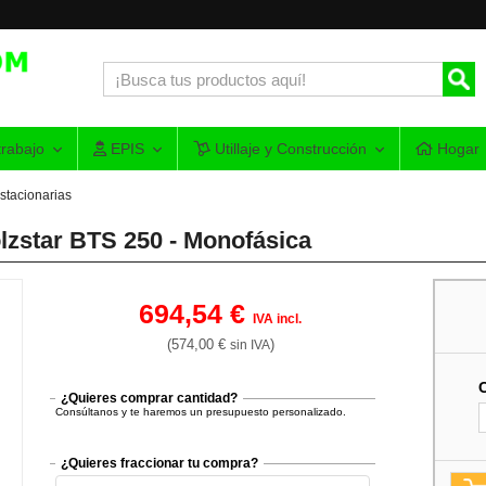
rabajo
EPIS
Utillaje y Construcción
Hogar
stacionarias
lzstar BTS 250 - Monofásica
694,54 €
IVA incl.
(574,00 €
)
sin IVA
¿Quieres comprar cantidad?
Consúltanos y te haremos un presupuesto personalizado.
¿Quieres fraccionar tu compra?