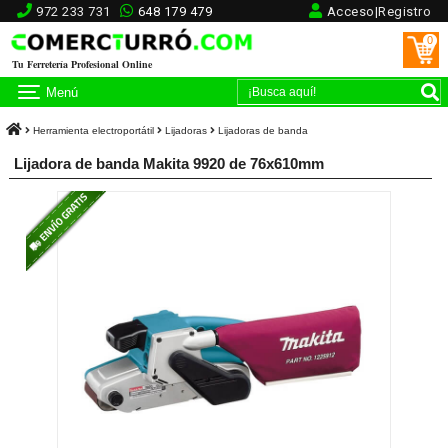
972 233 731
648 179 479
Acceso|Registro
0
Tu Ferretería Profesional Online
Menú
Herramienta electroportátil
Lijadoras
Lijadoras de banda
Lijadora de banda Makita 9920 de 76x610mm