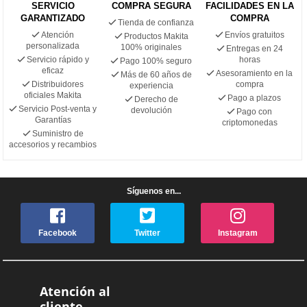
SERVICIO
COMPRA SEGURA
FACILIDADES EN LA
GARANTIZADO
COMPRA
Tienda de confianza
Atención
Envíos gratuitos
Productos Makita
personalizada
100% originales
Entregas en 24
Servicio rápido y
horas
Pago 100% seguro
eficaz
Asesoramiento en la
Más de 60 años de
Distribuidores
compra
experiencia
oficiales Makita
Pago a plazos
Derecho de
Servicio Post-venta y
devolución
Pago con
Garantías
criptomonedas
Suministro de
accesorios y recambios
Síguenos en...
Facebook
Twitter
Instagram
Atención al
cliente