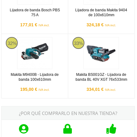
Lijadora de banda Bosch PBS
Lijadora de banda Makita 9404
75 A
de 100x610mm
177,01 €
324,18 €
IVA incl.
IVA incl.
Makita M9400B - Lijadora de banda 100x610mm
Makita BS001GZ - Lijadora de b
32%
33%
Makita M9400B - Lijadora de
Makita BS001GZ - Lijadora de
banda 100x610mm
banda BL 40V XGT 76x533mm
195,00 €
334,01 €
IVA incl.
IVA incl.
¿POR QUÉ COMPRARLO EN NUESTRA TIENDA?