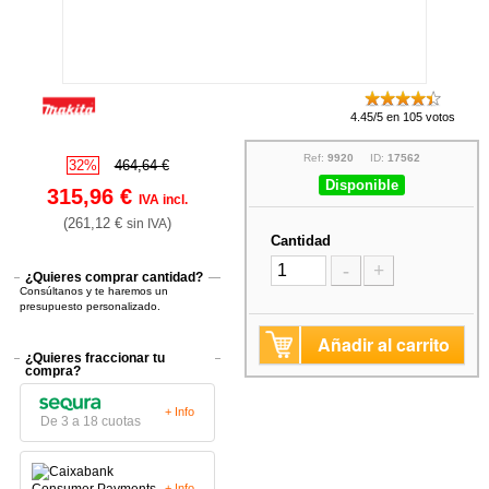
4.45/5 en 105 votos
Ref:
9920
ID:
17562
32%
464,64 €
Disponible
315,96 €
IVA incl.
(261,12 €
)
sin IVA
Cantidad
-
+
¿Quieres comprar cantidad?
Consúltanos y te haremos un
presupuesto personalizado.
Añadir al carrito
¿Quieres fraccionar tu
compra?
+ Info
De 3 a 18 cuotas
+ Info