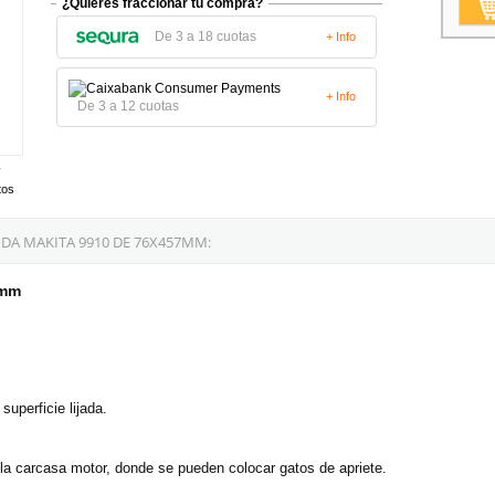
¿Quieres fraccionar tu compra?
De 3 a 18 cuotas
+ Info
+ Info
De 3 a 12 cuotas
tos
DA MAKITA 9910 DE 76X457MM:
7mm
uperficie lijada.
e la carcasa motor, donde se pueden colocar gatos de apriete.