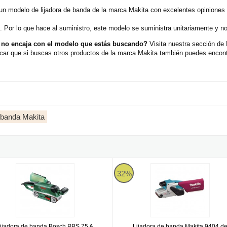
n modelo de lijadora de banda de la marca Makita con excelentes opiniones 
. Por lo que hace al suministro, este modelo se suministra unitariamente y n
 no encaja con el modelo que estás buscando?
Visita nuestra sección de
car que si buscas otros productos de la marca Makita también puedes encontr
 banda Makita
n velocidad regulable
ra de banda Bosch PBS 75 A
Lijadora de banda Makita 9404 d
32%
ijadora de banda Bosch PBS 75 A
Lijadora de banda Makita 9404 d