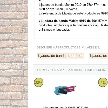
Lijadora de banda Makita 9910 de 76x457mm es u
8,88 sobre 10
en 111 votos.
La referencia de Makita de este producto es 9910
¿Lijadora de banda Makita 9910 de 76x457mm
productos similares que te pueden encajar. Desta
utilizando el buscador.
DESCUBRE MÁS PRODUCTOS SIMILARES EN:
Lijadora de banda para metal
Lijadora de
OTROS CLIENTES TAMBIÉN COMPRARON:
Lijadora de banda Makita 9911 de 76x457mm co
Lijado
33%
5%
Lijadora de banda Makita 9911 de
L