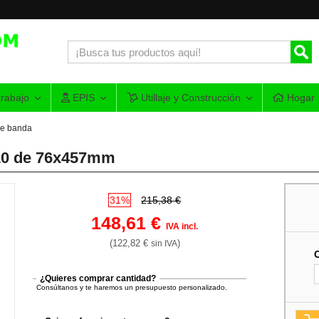
rabajo
EPIS
Utillaje y Construcción
Hogar
de banda
910 de 76x457mm
31%
215,38 €
148,61 €
IVA incl.
(122,82 €
)
sin IVA
¿Quieres comprar cantidad?
Consúltanos y te haremos un presupuesto personalizado.