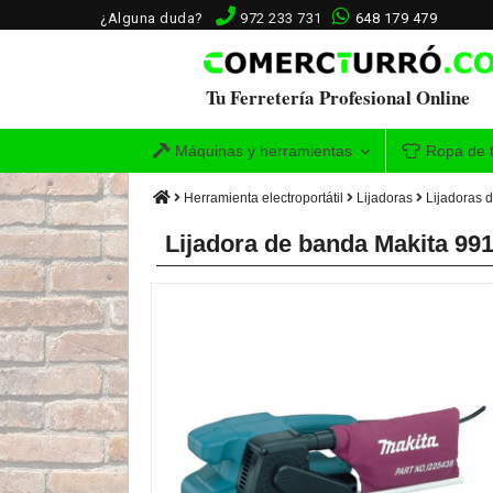
¿Alguna duda?
972 233 731
648 179 479
Tu Ferretería Profesional Online
Máquinas y herramientas
Ropa de t
Herramienta electroportátil
Lijadoras
Lijadoras 
Lijadora de banda Makita 9