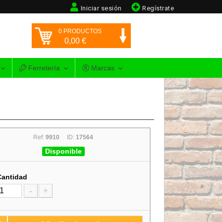
Iniciar sesión
Regístrate
0
PRODUCTOS
0,00
€
Ferretería
Marcas
Ref:
9910
ID:
17564
Disponible
Cantidad
-
+