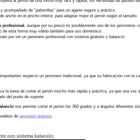
ompleta al jamón de una forma muy fácil y rápida, sin necesidad de quitarlo de
 y acompañado de "palomillas" para un agarre seguro y práctico.
 ancho en el pincho inferior, para adaptar mejor el jamón según el tamaño.
o profesional
, aunque por su precio es posiblemente uno de los jamoneros co
o de esta forma muy válido también para uso doméstico.
to por ser un jamonero profesional con sistema giratorio y balancín.
mportantes respecto un jamonero tradicional, ya que su fabricación con la cab
ce la tarea de cortar el jamón mucho más rápida y práctica, ya que una vez 
arlo del punto de soporte.
alancín
nos permite cortar el jamón los 360 grados y a ángulos diferentes sin
 modelos de
jamonero giratorio
.
nte con sistema balancín: