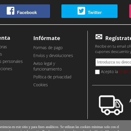
Facebook
Twitter
enta
Infórmate
Regístrat
Recibe en tu email of
pras
Formas de pago
cupones descuento 
s
Envíos y devoluciones
s personales
Aviso legal y
cciones
funcionamiento
Acepto la
políti
Política de privacidad
Cookies
iencia en este sitio y para fines analíticos. Se utilizan las cookies mínimas solo con el