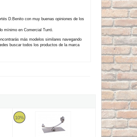
rtés D.Benito con muy buenas opiniones de los
do mínimo en Comercial Turró.
 encontrarás más modelos similares navegando
edes buscar todos los productos de la marca
0x250x6mm
C Base Negra Flores Cortés
Jamonero rotatorio 360º y giratorio INOX Flores Cortés - B
10%