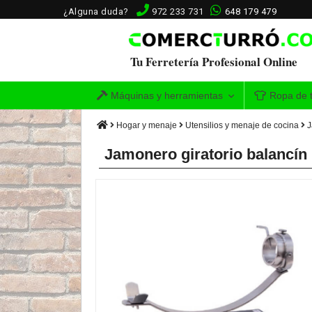
¿Alguna duda?
972 233 731
648 179 479
Tu Ferretería Profesional Online
Máquinas y herramientas
Ropa de t
Hogar y menaje
Utensilios y menaje de cocina
J
Jamonero giratorio balancí