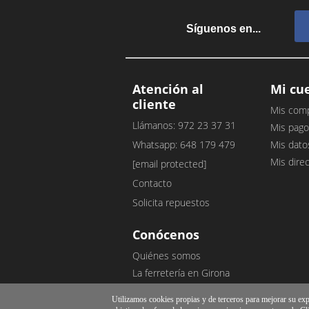
Síguenos en...
Atención al
Mi cu
cliente
Mis com
Llámanos: 972 23 37 31
Mis pago
Whatsapp: 648 179 479
Mis dato
Mis dire
[email protected]
Contacto
Solicita repuestos
Conócenos
Quiénes somos
La ferretería en Girona
Nuestro blog
Utilizamos cookies propias y de terceros para mejorar su exper
Opiniones de clientes