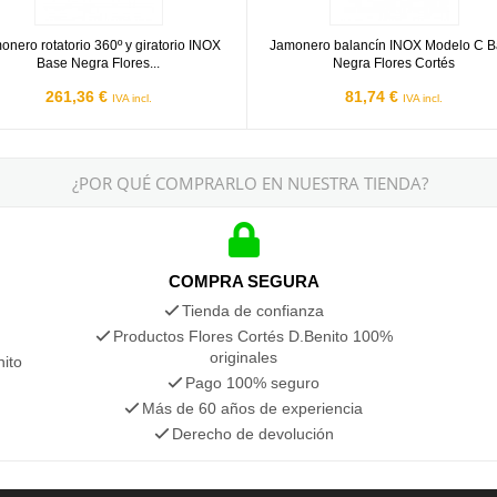
onero rotatorio 360º y giratorio INOX
Jamonero balancín INOX Modelo C 
Base Negra Flores...
Negra Flores Cortés
261,36 €
81,74 €
IVA incl.
IVA incl.
¿POR QUÉ COMPRARLO EN NUESTRA TIENDA?
COMPRA SEGURA
Tienda de confianza
Productos Flores Cortés D.Benito 100%
originales
nito
Pago 100% seguro
Más de 60 años de experiencia
Derecho de devolución