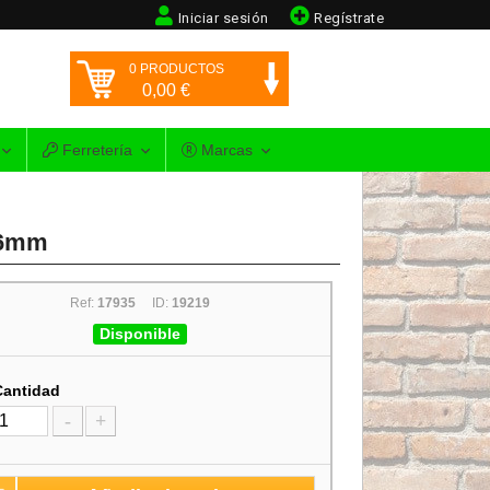
Iniciar sesión
Regístrate
0
PRODUCTOS
0,00
€
Ferretería
Marcas
x6mm
Ref:
17935
ID:
19219
Disponible
Cantidad
-
+