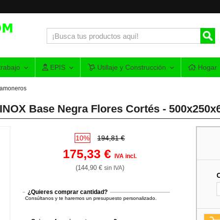
rabajo
EPIS
Utillaje y Construcción
Hogar
amoneros
n INOX Base Negra Flores Cortés - 500x250
10%
194,81 €
175,33 €
IVA incl.
(144,90 €
)
sin IVA
¿Quieres comprar cantidad?
Consúltanos y te haremos un presupuesto personalizado.