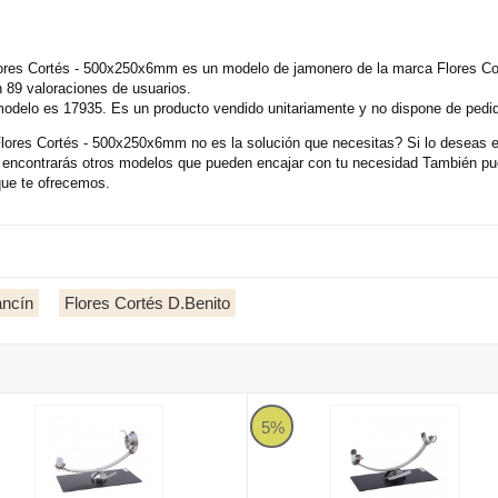
ores Cortés - 500x250x6mm es un modelo de jamonero de la marca Flores Co
 89 valoraciones de usuarios.
 modelo es 17935. Es un producto vendido unitariamente y no dispone de pedi
lores Cortés - 500x250x6mm no es la solución que necesitas? Si lo deseas
 encontrarás otros modelos que pueden encajar con tu necesidad También pu
que te ofrecemos.
ancín
Flores Cortés D.Benito
Flores Cortés - 500x250x6mm
ro rotatorio 360º y giratorio INOX Base Negra Flores Cortés - 50
Jamonero balancín INOX Modelo 
5%