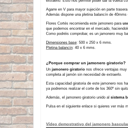
extraerlo. Esto nos permite poder dar la vuelta c
Agarre en V para mayor sujeción en parte trasera
Además dispone una pletina balancín de 40mms de
Flores Cortés recomienda este jamonero para
us
que podemos encontrar en el mercado, haciendol
Como podréis comprobar, es un jamonero muy bara
Dimensiones base
: 500 x 250 x 6 mms.
Pletina balancín
: 40 x 6 mms.
¿Porque comprar un jamonero giratorio?
Un
jamonero giratorio
nos ofrece ventajas muy i
completa al jamón sin necesidad de extraerlo.
Esta capacidad giratoria de este jamonero nos ha
ya podremos realizar el corte de los 360º sin quit
Además, el jamonero giratorio unido al
sistema b
Pulsa en el siguiente enlace si quieres ver más
Vídeo demostrativo del jamonero bascula