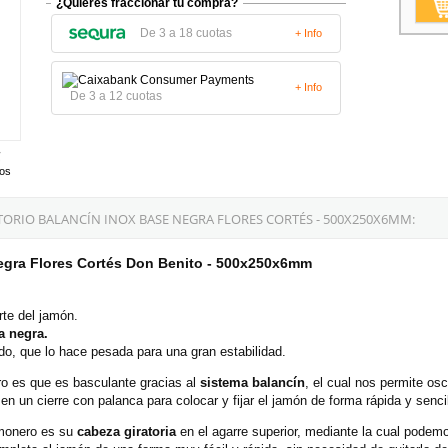
¿Quieres fraccionar tu compra?
De 3 a 18 cuotas
+ Info
+ Info
De 3 a 12 cuotas
tos
ORIO BALANCÍN INOX BASE NEGRA FLORES CORTÉS - 500X250X6MM:
egra Flores Cortés Don Benito - 500x250x6mm
rte del jamón.
a negra.
do, que lo hace pesada para una gran estabilidad.
ro es que es basculante gracias al
sistema balancín
, el cual nos permite osc
n un cierre con palanca para colocar y fijar el jamón de forma rápida y senci
jamonero es su
cabeza giratoria
en el agarre superior, mediante la cual pode