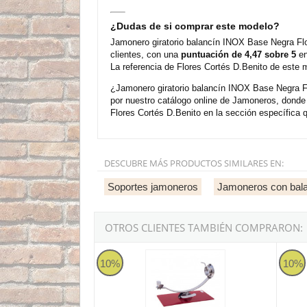
¿Dudas de si comprar este modelo?
Jamonero giratorio balancín INOX Base Negra Fl
clientes, con una
puntuación de 4,47 sobre 5
en
La referencia de Flores Cortés D.Benito de este
¿Jamonero giratorio balancín INOX Base Negra F
por nuestro catálogo online de Jamoneros, donde
Flores Cortés D.Benito en la sección específica 
DESCUBRE MÁS PRODUCTOS SIMILARES EN:
Soportes jamoneros
Jamoneros con bal
OTROS CLIENTES TAMBIÉN COMPRARON:
Jamonero giratorio balancín INOX Base Roja 
Jamone
10%
10%