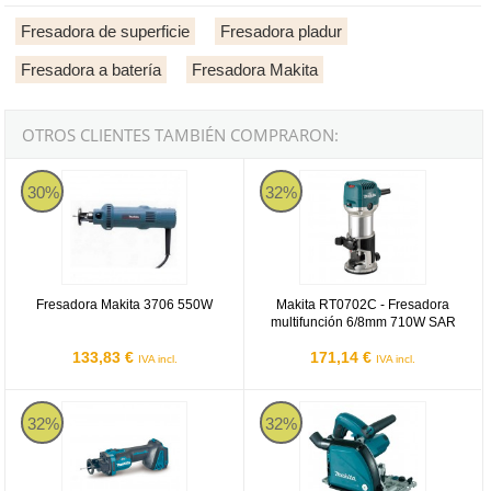
Fresadora de superficie
Fresadora pladur
Fresadora a batería
Fresadora Makita
OTROS CLIENTES TAMBIÉN COMPRARON:
Fresadora Makita 3706 550W
Makita RT0702C - Fresadora mul
30%
32%
Fresadora Makita 3706 550W
Makita RT0702C - Fresadora
multifunción 6/8mm 710W SAR
133,83 €
171,14 €
IVA incl.
IVA incl.
Makita DCO181Z - Fresadora de corte BL 18V LXT 6,35mm AWS
Fresadora de placas Makita CA
32%
32%