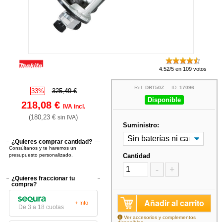
4.52/5 en 109 votos
Ref:
DRT50Z
ID:
17096
33%
325,49 €
Disponible
218,08 €
IVA incl.
(180,23 €
)
sin IVA
Suministro:
¿Quieres comprar cantidad?
Consúltanos y te haremos un
presupuesto personalizado.
Cantidad
-
+
¿Quieres fraccionar tu
compra?
Añadir al carrito
+ Info
De 3 a 18 cuotas
Ver accesorios y complementos