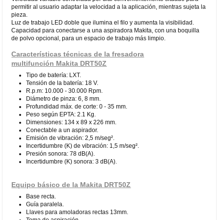
permitir al usuario adaptar la velocidad a la aplicación, mientras sujeta la
pieza.
Luz de trabajo LED doble que ilumina el filo y aumenta la visibilidad.
Capacidad para conectarse a una aspiradora Makita, con una boquilla
de polvo opcional, para un espacio de trabajo más limpio.
Características técnicas de la fresadora
multifunción Makita DRT50Z
Tipo de batería: LXT.
Tensión de la batería: 18 V.
R.p.m: 10.000 - 30.000 Rpm.
Diámetro de pinza: 6, 8 mm.
Profundidad máx. de corte: 0 - 35 mm.
Peso según EPTA: 2.1 Kg.
Dimensiones: 134 x 89 x 226 mm.
Conectable a un aspirador.
Emisión de vibración: 2,5 m/seg².
Incertidumbre (K) de vibración: 1,5 m/seg².
Presión sonora: 78 dB(A).
Incertidumbre (K) sonora: 3 dB(A).
Equipo básico de la Makita DRT50Z
Base recta.
Guía paralela.
Llaves para amoladoras rectas 13mm.
Toma de aspiración.