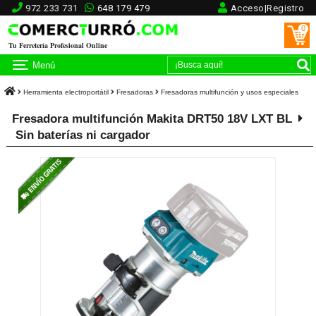
972 233 731
648 179 479
Acceso|Registro
0
Tu Ferretería Profesional Online
Menú
Herramienta electroportátil
Fresadoras
Fresadoras multifunción y usos especiales
Fresadora multifunción Makita DRT50 18V LXT BL
Sin baterías ni cargador