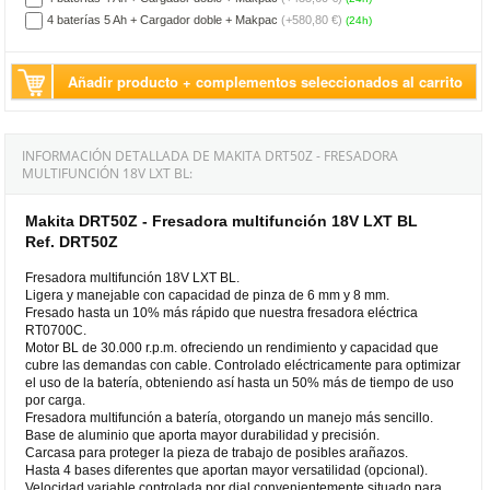
4 baterías 5 Ah + Cargador doble + Makpac
(+580,80 €)
(24h)
Añadir producto + complementos seleccionados al carrito
INFORMACIÓN DETALLADA DE MAKITA DRT50Z - FRESADORA
MULTIFUNCIÓN 18V LXT BL:
Makita DRT50Z - Fresadora multifunción 18V LXT BL
Ref. DRT50Z
Fresadora multifunción 18V LXT BL.
Ligera y manejable con capacidad de pinza de 6 mm y 8 mm.
Fresado hasta un 10% más rápido que nuestra fresadora eléctrica
RT0700C.
Motor BL de 30.000 r.p.m. ofreciendo un rendimiento y capacidad que
cubre las demandas con cable. Controlado eléctricamente para optimizar
el uso de la batería, obteniendo así hasta un 50% más de tiempo de uso
por carga.
Fresadora multifunción a batería, otorgando un manejo más sencillo.
Base de aluminio que aporta mayor durabilidad y precisión.
Carcasa para proteger la pieza de trabajo de posibles arañazos.
Hasta 4 bases diferentes que aportan mayor versatilidad (opcional).
Velocidad variable controlada por dial convenientemente situado para