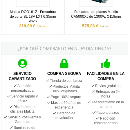
Makita DCO181Z - Fresadora
Fresadora de placas Makita
de corte BL 18V LXT 6,35mm
CA5000XJ de 1300W. Ø118mm
AWS
219,69 €
575,96 €
IVA incl.
IVA incl.
¿POR QUÉ COMPRARLO EN NUESTRA TIENDA?
SERVICIO
COMPRA SEGURA
FACILIDADES EN LA
GARANTIZADO
COMPRA
Tienda de confianza
Atención
Envíos gratuitos
Productos Makita
personalizada
100% originales
Entregas en 24
Servicio rápido y
horas
Pago 100% seguro
eficaz
Asesoramiento en la
Más de 60 años de
Distribuidores
compra
experiencia
oficiales Makita
Pago a plazos
Derecho de
Servicio Post-venta y
devolución
Pago con
Garantías
criptomonedas
Suministro de