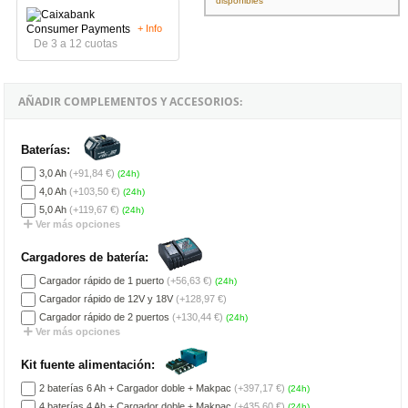
disponibles
+ Info
De 3 a 12 cuotas
AÑADIR COMPLEMENTOS Y ACCESORIOS:
Baterías:
3,0 Ah
(+91,84 €)
(24h)
4,0 Ah
(+103,50 €)
(24h)
5,0 Ah
(+119,67 €)
(24h)
Ver más opciones
Cargadores de batería:
Cargador rápido de 1 puerto
(+56,63 €)
(24h)
Cargador rápido de 12V y 18V
(+128,97 €)
Cargador rápido de 2 puertos
(+130,44 €)
(24h)
Ver más opciones
Kit fuente alimentación:
2 baterías 6 Ah + Cargador doble + Makpac
(+397,17 €)
(24h)
4 baterías 4 Ah + Cargador doble + Makpac
(+435,60 €)
(24h)