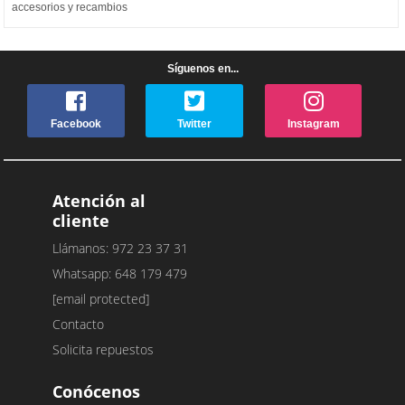
accesorios y recambios
Síguenos en...
Facebook
Twitter
Instagram
Atención al
cliente
Llámanos: 972 23 37 31
Whatsapp: 648 179 479
[email protected]
Contacto
Solicita repuestos
Conócenos