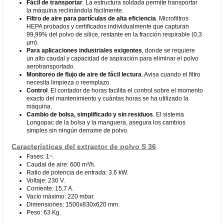
Fácil de transportar
. La estructura soldada permite transportar
la máquina reclinándola fácilmente.
Filtro de aire para partículas de alta eficiencia
. Microfiltros
HEPA probados y certificados individualmente que capturan
99,99% del polvo de sílice, restante en la fracción respirable (0,3
µm).
Para aplicaciones industriales exigentes
, donde se requiere
un alto caudal y capacidad de aspiración para eliminar el polvo
aerotransportado.
Monitoreo de flujo de aire de fácil lectura
. Avisa cuando el filtro
necesita limpieza o reemplazo.
Control
. El contador de horas facilita el control sobre el momento
exacto del mantenimiento y cuántas horas se ha utilizado la
máquina.
Cambio de bolsa, simplificado y sin residuos
. El sistema
Longopac de la bolsa y la manguera, asegura los cambios
simples sin ningún derrame de polvo.
Características del extractor de polvo S 36
Fases: 1~.
Caudal de aire: 600 m³/h.
Ratio de potencia de entrada: 3.6 kW.
Voltaje: 230 V.
Corriente: 15,7 A.
Vacío máximo: 220 mbar.
Dimensiones: 1500x830x620 mm.
Peso: 63 Kg.