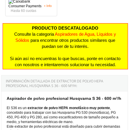
+ Info
Hasta 60 cuotas
PRODUCTO DESCATALOGADO
Consulte la categoria
Aspiradores de Agua, Líquidos y
Sólidos
para encontrar otros productos similares que
puedan ser de tu interés.
Si aún así no encuentras lo que buscas, ponte en contacto
con nosotros e intentaremos solucionar tu necesidad.
INFORMACIÓN DETALLADA DE EXTRACTOR DE POLVO HEPA
PROFESIONAL HUSQVARNA S 36 - 600 M³/H:
Aspirador de polvo profesional Husqvarna S 36 - 600 m³/h
El S36 es un
extractor de polvo HEPA monofásico muy potente
,
concebido para trabajar con las Husqvarna PG 530 (monofásica), PG
450, PG 400 y PG 280, así como escarificadores de tamaño pequeño a
medio, y herramientas eléctricas de mano.
Este extractor de polvo profesional está diseñado para cubrir demandas