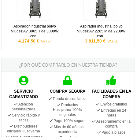
Aspirador industrial polvo
Aspirador industrial polvo
Viudez AV 3065 T de 3000W
Viudez AV 2265 M de 2200W
con...
con...
4.174,50 €
3.811,50 €
IVA incl.
IVA incl.
¿POR QUÉ COMPRARLO EN NUESTRA TIENDA?
SERVICIO
COMPRA SEGURA
FACILIDADES EN LA
GARANTIZADO
COMPRA
Tienda de confianza
Atención
Envíos gratuitos
Productos
personalizada
Husqvarna 100%
Entregas en 24
originales
Servicio rápido y
horas
eficaz
Pago 100% seguro
Asesoramiento en la
Distribuidores
compra
Más de 60 años de
oficiales Husqvarna
experiencia
Pago a plazos