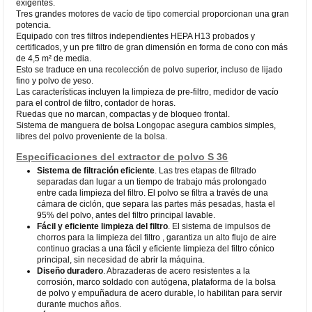
exigentes.
Tres grandes motores de vacío de tipo comercial proporcionan una gran
potencia.
Equipado con tres filtros independientes HEPA H13 probados y
certificados, y un pre filtro de gran dimensión en forma de cono con más
de 4,5 m² de media.
Esto se traduce en una recolección de polvo superior, incluso de lijado
fino y polvo de yeso.
Las características incluyen la limpieza de pre-filtro, medidor de vacío
para el control de filtro, contador de horas.
Ruedas que no marcan, compactas y de bloqueo frontal.
Sistema de manguera de bolsa Longopac asegura cambios simples,
libres del polvo proveniente de la bolsa.
Especificaciones del extractor de polvo S 36
Sistema de filtración eficiente
. Las tres etapas de filtrado
separadas dan lugar a un tiempo de trabajo más prolongado
entre cada limpieza del filtro. El polvo se filtra a través de una
cámara de ciclón, que separa las partes más pesadas, hasta el
95% del polvo, antes del filtro principal lavable.
Fácil y eficiente limpieza del filtro
. El sistema de impulsos de
chorros para la limpieza del filtro , garantiza un alto flujo de aire
continuo gracias a una fácil y eficiente limpieza del filtro cónico
principal, sin necesidad de abrir la máquina.
Diseño duradero
. Abrazaderas de acero resistentes a la
corrosión, marco soldado con autógena, plataforma de la bolsa
de polvo y empuñadura de acero durable, lo habilitan para servir
durante muchos años.