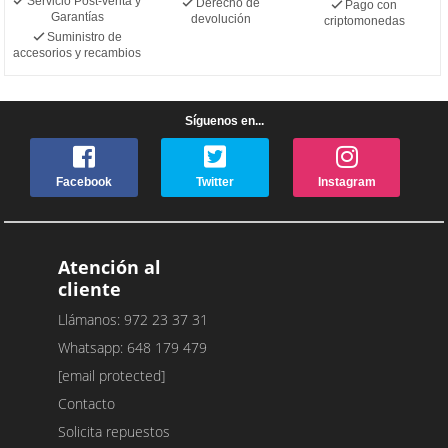
Servicio Post-venta y
Derecho de
Pago con
Garantías
devolución
criptomonedas
Suministro de
accesorios y recambios
Síguenos en...
Facebook
Twitter
Instagram
Atención al
cliente
Llámanos: 972 23 37 31
Whatsapp: 648 179 479
[email protected]
Contacto
Solicita repuestos