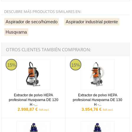
DESCUBRE MÁS PRODUCTOS SIMILARES EN:
Aspirador de seco/húmedo
Aspirador industrial potente
Husqvarna
OTROS CLIENTES TAMBIÉN COMPRARON:
Extractor de polvo HEPA profesional Husqvarna DE 120 H - 410 m³
Extractor de polvo HEPA profesio
15%
15%
Extractor de polvo HEPA
Extractor de polvo HEPA
profesional Husqvarna DE 120
profesional Husqvarna DE 130
H -...
H -...
2.998,87 €
3.954,76 €
IVA incl.
IVA incl.
Aspirador industrial polvo Viudez AV 3065 T de 3000W con accesor
Aspirador industrial polvo Viude