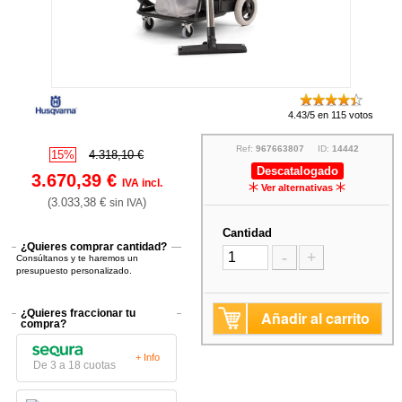
4.43/5 en 115 votos
Ref:
967663807
ID:
14442
15%
4.318,10 €
Descatalogado
3.670,39 €
IVA incl.
Ver alternativas
(3.033,38 €
)
sin IVA
Cantidad
¿Quieres comprar cantidad?
-
+
Consúltanos y te haremos un
presupuesto personalizado.
¿Quieres fraccionar tu
Añadir al carrito
compra?
+ Info
De 3 a 18 cuotas