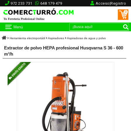
972 233 731
648 179 479
Acceso|Registro
0
Tu Ferretería Profesional Online
Menú
Herramienta electroportátil
Aspiradores
Aspiradoras de agua y polvo
Extractor de polvo HEPA profesional Husqvarna S 36 - 600
m³/h