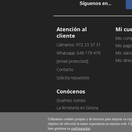
Síguenos en...
Atención al
Mi cu
cliente
Mis com
Llámanos: 972 23 37 31
Mis pago
Whatsapp: 648 179 479
Mis dato
Mis dire
[email protected]
Contacto
Solicita repuestos
Conócenos
Quiénes somos
La ferretería en Girona
Nuestro blog
Utilizamos cookies propias y de terceros para mejorar su exper
Opiniones de clientes
objetivo de ofrecerle la mejor experiencia en nuestra web. Cl
bien gestiona su
configuración
.