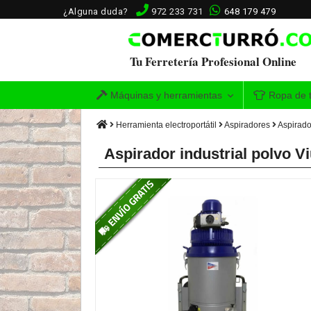
¿Alguna duda?
972 233 731
648 179 479
Tu Ferretería Profesional Online
Máquinas y herramientas
Ropa de t
Herramienta electroportátil
Aspiradores
Aspirado
Aspirador industrial polvo 