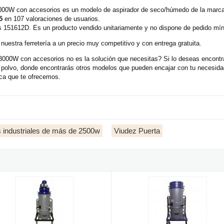
 3000W con accesorios es un modelo de aspirador de seco/húmedo de la marc
5
en 107 valoraciones de usuarios.
s 151612D. Es un producto vendido unitariamente y no dispone de pedido mí
uestra ferretería a un precio muy competitivo y con entrega gratuita.
 3000W con accesorios no es la solución que necesitas? Si lo deseas encon
y polvo, donde encontrarás otros modelos que pueden encajar con tu necesid
ica que te ofrecemos.
 industriales de más de 2500w
Viudez Puerta
de 2400W con accesorios
dor industrial polvo Viudez AV 2265 M de 2200W con accesorios
Aspirador industrial polvo Viude