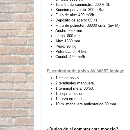
Tensión de suministro: 380 V III.
Succión por vacío: 300 mBar.
Flujo de aire: 420 m3/h.
Depósito de acero: 65 lts.
Filtro de poliéster: 38000 cm2, (tüv M).
Ancho: 660 mm.
Largo: 800 mm.
Alto: 1530 mm.
Peso: 90 Kg.
Potencia: 3 - 4 kw.
Caudal: 420 mc/h.
El aspirador de polvo AV 3065T incluye
1 ciclon polvo.
2 terminales manguera.
1 terminal metal 80/50.
1 boquilla liquido.
1 curva cromada.
10 m. manguera antiestatica 50 mm.
¿Dudas de si comprar este modelo?