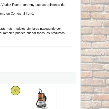
a Viudez Puerta con muy buenas opiniones de
nimo en Comercial Turró.
trarás más modelos similares navegando por
ad También puedes buscar todos los productos
z AV 3665 M de 3600W con accesorios
Extractor de polvo HEPA profesional Husqvarna DE 120 H - 4
15%