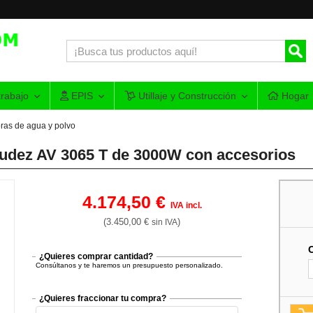
rabajo
EPIS
Utillaje y Construcción
Hogar
ras de agua y polvo
Viudez AV 3065 T de 3000W con accesorios
4.174,50 €
IVA incl.
(3.450,00 €
)
sin IVA
¿Quieres comprar cantidad?
Consúltanos y te haremos un presupuesto personalizado.
¿Quieres fraccionar tu compra?