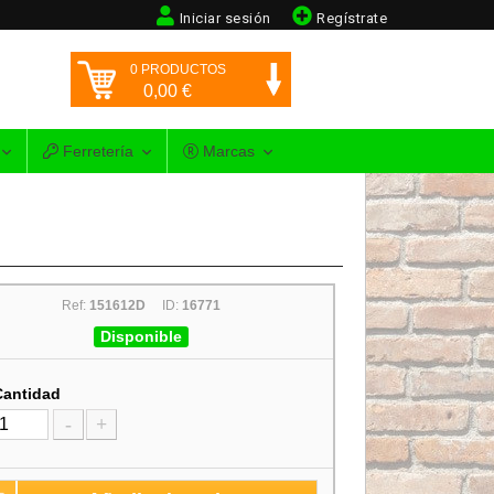
Iniciar sesión
Regístrate
0
PRODUCTOS
0,00
€
Ferretería
Marcas
Ref:
151612D
ID:
16771
Disponible
Cantidad
-
+