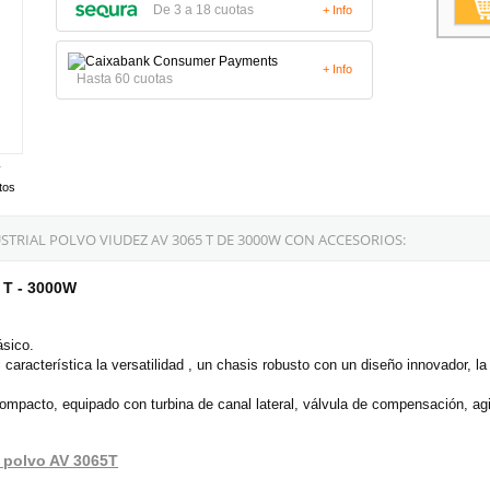
De 3 a 18 cuotas
+ Info
+ Info
Hasta 60 cuotas
tos
TRIAL POLVO VIUDEZ AV 3065 T DE 3000W CON ACCESORIOS:
 T - 3000W
ásico.
característica la versatilidad , un chasis robusto con un diseño innovador, la s
 compacto, equipado con turbina de canal lateral, válvula de compensación, agita
e polvo AV 3065T