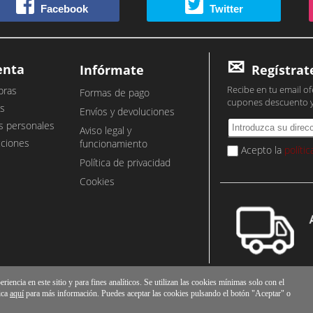
Facebook
Twitter
enta
Infórmate
Regístrat
Recibe en tu email of
pras
Formas de pago
cupones descuento 
s
Envíos y devoluciones
s personales
Aviso legal y
cciones
funcionamiento
Acepto la
políti
Política de privacidad
Cookies
iencia en este sitio y para fines analíticos. Se utilizan las cookies mínimas solo con el
ica
aquí
para más información. Puedes aceptar las cookies pulsando el botón "Aceptar" o