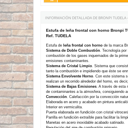
INFORMACIÓN DETALLADA DE BRONPI TUDELA 
Estufa de leña frontal con horno Bronpi
Ref. TUDELA
Estufa de
leña frontal con horno
de la marca Br
Sistema de Doble Combustión
. Tecnología por
combustión de los gases inquemados de la primer
emisiones contaminantes.
Sistema de Cristal Limpio
. Sistema que consiste
tanto la combustión e impidiendo que éste se enn
Sistema Envolvente Horno
. Con este sistema s
realizan un recorrido alrededor del horno, es decir
Sistema de Bajas Emisiones
. A través de esta
de contaminantes a la atmosfera, consiguiendo as
Convección
. Calefacción por la convección natur
Elaborada en acero y acabado en pintura anticalór
Interior en vermiculita.
Puerta elaborada en fundición con cristal vitroce
Parrilla en fundición extraíble para facilitar la limp
Manetas en acero inoxidable acabado satinado.
Regulación del aire de combustión primario.