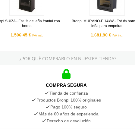
npi SUIZA - Estufa de leña frontal con
Bronpi MURANO-E 14kW - Estufa hor
horno
leña para empotrar
1.506,45 €
1.681,90 €
IVA incl.
IVA incl.
¿POR QUÉ COMPRARLO EN NUESTRA TIENDA?
COMPRA SEGURA
Tienda de confianza
Productos Bronpi 100% originales
Pago 100% seguro
Más de 60 años de experiencia
Derecho de devolución