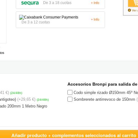
De 3 a 18 cuotas
+ Info
Ver 
+ Info
De 3 a 12 cuotas
tos
Accesorios Bronpi para salida d
41 €)
Codo simple rizado Ø150mm 45º N
(24/48h)
ntigoteo)
(+29,65 €)
Sombrerete antirrevoco de 150mm
(24/48h)
slado 200mm 1 Metro Negro
Añadir producto + complementos seleccionados al carrito