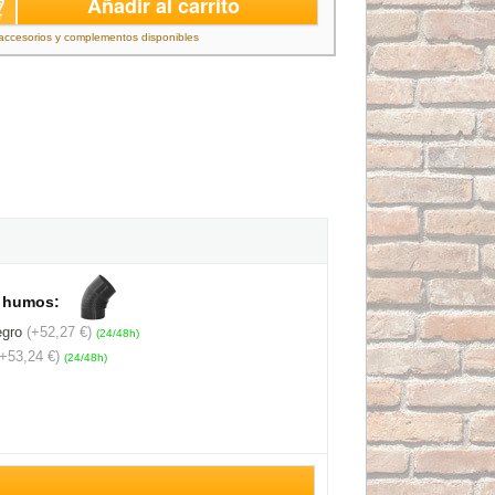
Añadir al carrito
accesorios y complementos disponibles
e humos:
egro
(+52,27 €)
(24/48h)
(+53,24 €)
(24/48h)