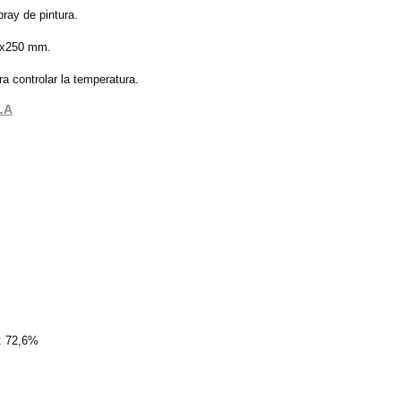
pray de pintura.
80x250 mm.
ra controlar la temperatura.
LA
l: 72,6%