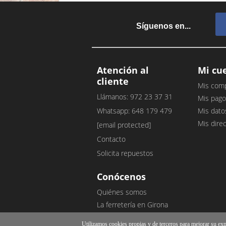
Síguenos en...
Atención al
Mi cu
cliente
Mis com
Llámanos: 972 23 37 31
Mis pago
Whatsapp: 648 179 479
Mis dato
Mis dire
[email protected]
Contacto
Solicita repuestos
Conócenos
Quiénes somos
La ferretería en Girona
Nuestro blog
Utilizamos cookies propias y de terceros para mejorar su exper