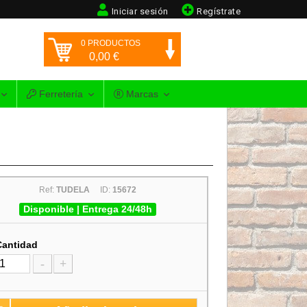
Iniciar sesión
Regístrate
0
PRODUCTOS
0,00
€
Ferretería
Marcas
Ref:
TUDELA
ID:
15672
Disponible | Entrega 24/48h
Cantidad
-
+