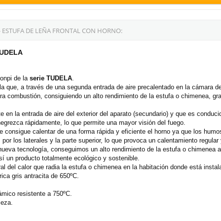
- ESTUFA DE LEÑA FRONTAL CON HORNO:
 TUDELA
onpi de la
serie
TUDELA
.
 la que, a través de una segunda entrada de aire precalentado en la cámara
a combustión, consiguiendo un alto rendimiento de la estufa o chimenea, gr
 en la entrada de aire del exterior del aparato (secundario) y que es conducid
egrezca rápidamente, lo que permite una mayor visión del fuego.
e consigue calentar de una forma rápida y eficiente el horno ya que los hum
, por los laterales y la parte superior, lo que provoca un calentamiento regular
 nueva tecnología, conseguimos un alto rendimiento de la estufa o chimenea
í un producto totalmente ecológico y sostenible.
al del calor que radia la estufa o chimenea en la habitación donde está instal
ica gris antracita de 650ºC.
rámico resistente a 750ºC.
ieza.