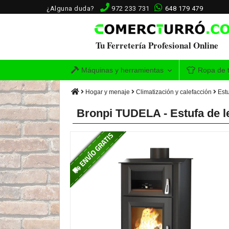
¿Alguna duda?
972 233 731
648 179 479
Tu Ferretería Profesional Online
Máquinas y herramientas
Ropa de t
Hogar y menaje
Climatización y calefacción
Est
Bronpi TUDELA - Estufa de l