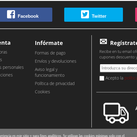
Facebook
Twitter
enta
Infórmate
Regístrat
Recibe en tu email of
pras
Formas de pago
cupones descuento 
s
Envíos y devoluciones
s personales
Aviso legal y
cciones
funcionamiento
Acepto la
políti
Política de privacidad
Cookies
iencia en este sitio y para fines analíticos. Se utilizan las cookies mínimas solo con el