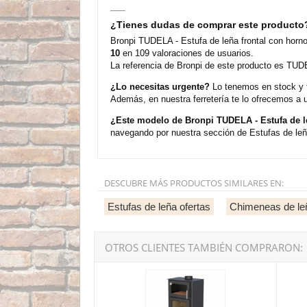
¿Tienes dudas de comprar este producto
Bronpi TUDELA - Estufa de leña frontal con horn
10
en 109 valoraciones de usuarios.
La referencia de Bronpi de este producto es TUDE
¿Lo necesitas urgente?
Lo tenemos en stock y t
Además, en nuestra ferretería te lo ofrecemos a 
¿Este modelo de Bronpi TUDELA - Estufa de l
navegando por nuestra sección de Estufas de leñ
DESCUBRE MÁS PRODUCTOS SIMILARES EN:
Estufas de leña ofertas
Chimeneas de le
OTROS CLIENTES TAMBIÉN COMPRARON:
Bronpi GIJÓN-H - Estufa de leña frontal con ho
Bronpi