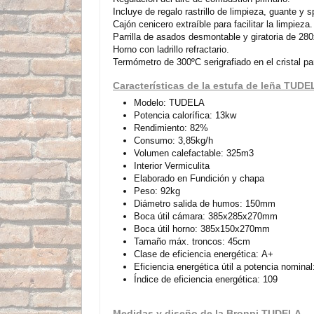
Incluye de regalo rastrillo de limpieza, guante y s
Cajón cenicero extraíble para facilitar la limpieza.
Parrilla de asados desmontable y giratoria de 2
Horno con ladrillo refractario.
Termómetro de 300ºC serigrafiado en el cristal pa
Características de la estufa de leña TUDE
Modelo: TUDELA
Potencia calorífica: 13kw
Rendimiento: 82%
Consumo: 3,85kg/h
Volumen calefactable: 325m3
Interior Vermiculita
Elaborado en Fundición y chapa
Peso: 92kg
Diámetro salida de humos: 150mm
Boca útil cámara: 385x285x270mm
Boca útil horno: 385x150x270mm
Tamaño máx. troncos: 45cm
Clase de eficiencia energética: A+
Eficiencia energética útil a potencia nomina
Índice de eficiencia energética: 109
Medidas y diseño de la Bronpi TUDELA