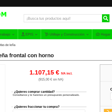
rabajo
EPIS
Utillaje y Construcción
Hogar
ufas de leña
eña frontal con horno
1.107,15 €
IVA incl.
(915,00 €
)
sin IVA
¿Quieres comprar cantidad?
Consúltanos y te haremos un presupuesto personalizado.
¿Quieres fraccionar tu compra?