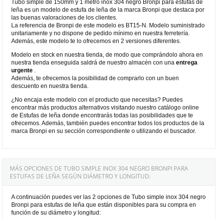
Tubo simple de 150mm y 1 metro inox 304 negro Bronpi para estufas de
leña es un modelo de estufa de leña de la marca Bronpi que destaca por
las buenas valoraciones de los clientes.
La referencia de Bronpi de este modelo es BT15-N. Modelo suministrado
unitariamente y no dispone de pedido mínimo en nuestra ferretería.
Además, este modelo te lo ofrecemos en 2 versiones diferentes.
Modelo en stock en nuestra tienda, de modo que comprándolo ahora en
nuestra tienda enseguida saldrá de nuestro almacén con una
entrega
urgente
.
Además, te ofrecemos la posibilidad de comprarlo con un buen
descuento en nuestra tienda.
¿No encaja este modelo con el producto que necesitas? Puedes
encontrar más productos alternativos visitando nuestro catálogo online
de Estufas de leña donde encontrarás todas las posibilidades que te
ofrecemos. Además, también puedes encontrar todos los productos de la
marca Bronpi en su sección correspondiente o utilizando el buscador.
MÁS OPCIONES DE TUBO SIMPLE INOX 304 NEGRO BRONPI PARA
ESTUFAS DE LEÑA SEGÚN DIÁMETRO Y LONGITUD:
A continuación puedes ver las 2 opciones de Tubo simple inox 304 negro
Bronpi para estufas de leña que están disponibles para su compra en
función de su diámetro y longitud: