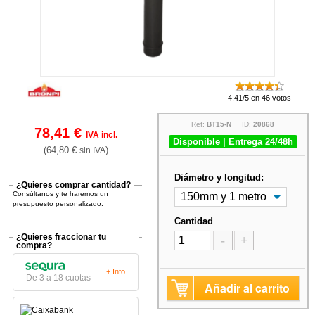
4.41/5 en 46 votos
Ref:
BT15-N
ID:
20868
78,41 €
IVA incl.
Disponible | Entrega 24/48h
(64,80 €
)
sin IVA
Diámetro y longitud:
¿Quieres comprar cantidad?
Consúltanos y te haremos un
presupuesto personalizado.
Cantidad
¿Quieres fraccionar tu
-
+
compra?
+ Info
De 3 a 18 cuotas
Añadir al carrito