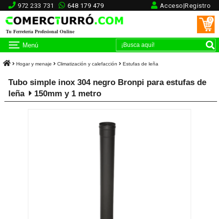
972 233 731
648 179 479
Acceso|Registro
0
Tu Ferretería Profesional Online
Menú
Hogar y menaje
Climatización y calefacción
Estufas de leña
Tubo simple inox 304 negro Bronpi para estufas de
leña
150mm y 1 metro