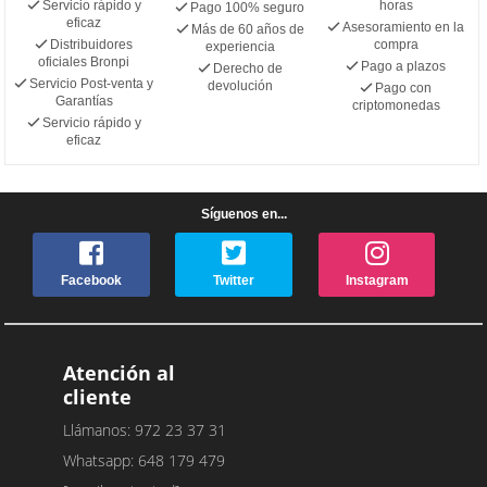
Servicio rápido y
horas
Pago 100% seguro
eficaz
Asesoramiento en la
Más de 60 años de
Distribuidores
compra
experiencia
oficiales Bronpi
Pago a plazos
Derecho de
Servicio Post-venta y
devolución
Pago con
Garantías
criptomonedas
Servicio rápido y
eficaz
Síguenos en...
Facebook
Twitter
Instagram
Atención al
cliente
Llámanos: 972 23 37 31
Whatsapp: 648 179 479