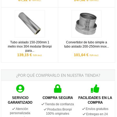
IVA incl.
IVA incl.
Tubo aislado 150-200mm 1 metro inox 304 modular Bronpi para estu
Convertidor de tubo simple a tubo
Tubo aislado 150-200mm 1
Convertidor de tubo simple a
metro inox 304 modular Bronpi
tubo aislado 200-250mm inox...
para...
139,15 €
101,64 €
IVA incl.
IVA incl.
¿POR QUÉ COMPRARLO EN NUESTRA TIENDA?
SERVICIO
COMPRA SEGURA
FACILIDADES EN LA
GARANTIZADO
COMPRA
Tienda de confianza
Atención
Envíos gratuitos
Productos Bronpi
personalizada
100% originales
Entregas en 24