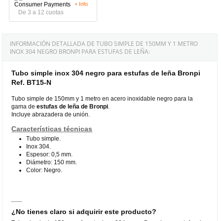
+ Info
De 3 a 12 cuotas
INFORMACIÓN DETALLADA DE TUBO SIMPLE DE 150MM Y 1 METRO
INOX 304 NEGRO BRONPI PARA ESTUFAS DE LEÑA:
Tubo simple inox 304 negro para estufas de leña Bronpi
Ref. BT15-N
Tubo simple de 150mm y 1 metro en acero inoxidable negro para la
gama de
estufas de leña de Bronpi
.
Incluye abrazadera de unión.
Características técnicas
Tubo simple.
Inox 304.
Espesor: 0,5 mm.
Diámetro: 150 mm.
Color: Negro.
¿No tienes claro si adquirir este producto?