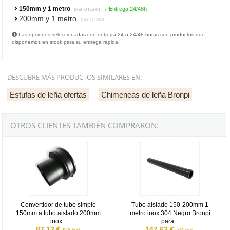
150mm y 1 metro
→ Entrega 24/48h
(Ref. BT15-N)
200mm y 1 metro
(Ref. BT20-N)
Las opciones seleccionadas con entrega 24 o 24/48 horas son productos que
disponemos en stock para su entrega rápida.
DESCUBRE MÁS PRODUCTOS SIMILARES EN:
Estufas de leña ofertas
Chimeneas de leña Bronpi
OTROS CLIENTES TAMBIÉN COMPRARON:
Convertidor de tubo simple 150mm a tubo aislado 200mm inox 304 n
Tubo aislado 150-200mm 1 metro i
Convertidor de tubo simple
Tubo aislado 150-200mm 1
150mm a tubo aislado 200mm
metro inox 304 Negro Bronpi
inox...
para...
87,12 €
147,62 €