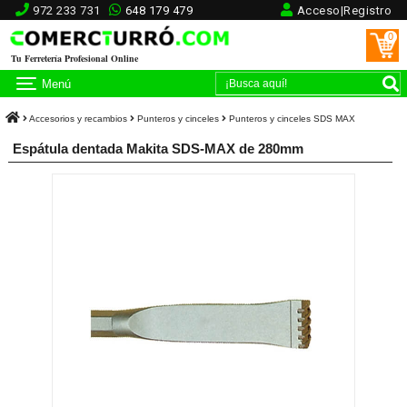
972 233 731
648 179 479
Acceso|Registro
0
Tu Ferretería Profesional Online
Menú
Accesorios y recambios
Punteros y cinceles
Punteros y cinceles SDS MAX
Espátula dentada Makita SDS-MAX de 280mm