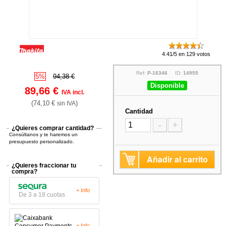
4.41/5 en 129 votos
Ref:
P-16346
ID:
14955
5%
94,38 €
Disponible
89,66 €
IVA incl.
(74,10 €
)
sin IVA
Cantidad
-
+
¿Quieres comprar cantidad?
Consúltanos y te haremos un
presupuesto personalizado.
Añadir al carrito
¿Quieres fraccionar tu
compra?
+ Info
De 3 a 18 cuotas
+ Info