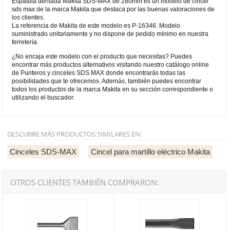
Espátula dentada Makita SDS-MAX de 280mm es un modelo de cincel
sds max de la marca Makita que destaca por las buenas valoraciones de
los clientes.
La referencia de Makita de este modelo es P-16346. Modelo
suministrado unitariamente y no dispone de pedido mínimo en nuestra
ferretería.
¿No encaja este modelo con el producto que necesitas? Puedes
encontrar más productos alternativos visitando nuestro catálogo online
de Punteros y cinceles SDS MAX donde encontrarás todas las
posibilidades que te ofrecemos. Además, también puedes encontrar
todos los productos de la marca Makita en su sección correspondiente o
utilizando el buscador.
DESCUBRE MÁS PRODUCTOS SIMILARES EN:
Cinceles SDS-MAX
Cincel para martillo eléctrico Makita
OTROS CLIENTES TAMBIÉN COMPRARON:
Espátula SDS-MAX Makita de 50x400mm
Set cinceles Makita SDS-MAX de