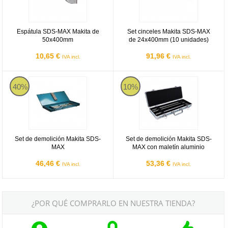
Espátula SDS-MAX Makita de
Set cinceles Makita SDS-MAX
50x400mm
de 24x400mm (10 unidades)
10,65 €
91,96 €
IVA incl.
IVA incl.
Set de demolición Makita SDS-MAX
Set de demolición Makita SDS-MA
40%
10%
Set de demolición Makita SDS-
Set de demolición Makita SDS-
MAX
MAX con maletín aluminio
46,46 €
53,36 €
IVA incl.
IVA incl.
¿POR QUÉ COMPRARLO EN NUESTRA TIENDA?