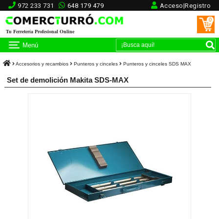
972 233 731
648 179 479
Acceso|Registro
0
Tu Ferretería Profesional Online
Menú
Accesorios y recambios
Punteros y cinceles
Punteros y cinceles SDS MAX
Set de demolición Makita SDS-MAX