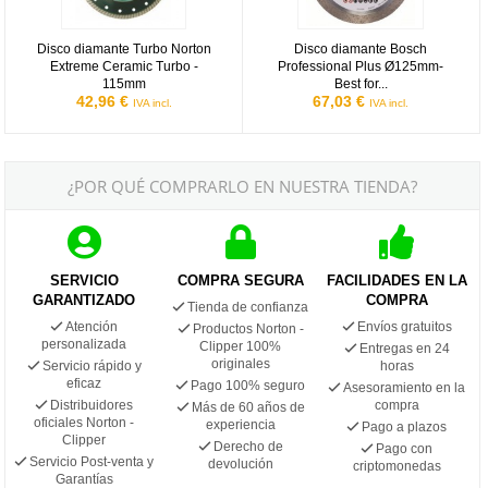
Disco diamante Turbo Norton
Disco diamante Bosch
Extreme Ceramic Turbo -
Professional Plus Ø125mm-
115mm
Best for...
42,96 €
67,03 €
IVA incl.
IVA incl.
¿POR QUÉ COMPRARLO EN NUESTRA TIENDA?
SERVICIO
COMPRA SEGURA
FACILIDADES EN LA
GARANTIZADO
COMPRA
Tienda de confianza
Atención
Envíos gratuitos
Productos Norton -
personalizada
Clipper 100%
Entregas en 24
originales
Servicio rápido y
horas
eficaz
Pago 100% seguro
Asesoramiento en la
Distribuidores
compra
Más de 60 años de
oficiales Norton -
experiencia
Pago a plazos
Clipper
Derecho de
Pago con
Servicio Post-venta y
devolución
criptomonedas
Garantías