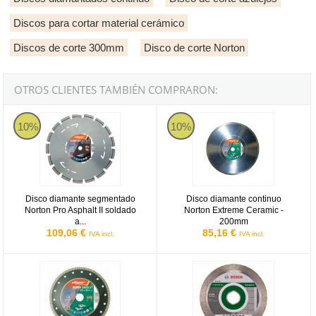
Discos para cortar material cerámico
Discos de corte 300mm
Disco de corte Norton
OTROS CLIENTES TAMBIÉN COMPRARON:
Disco diamante segmentado Norton Pro Asphalt II soldado a láser
Disco diamante continuo Norton 
10%
10%
Disco diamante segmentado
Disco diamante continuo
Norton Pro Asphalt II soldado
Norton Extreme Ceramic -
a...
200mm
109,06 €
85,16 €
IVA incl.
IVA incl.
Disco diamante Turbo Norton Extreme Ceramic Turbo - 115mm
Disco diamante Bosch Profession