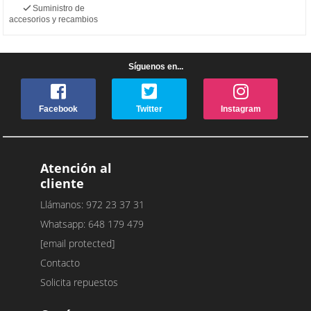
Suministro de
accesorios y recambios
Síguenos en...
Facebook
Twitter
Instagram
Atención al
cliente
Llámanos: 972 23 37 31
Whatsapp: 648 179 479
[email protected]
Contacto
Solicita repuestos