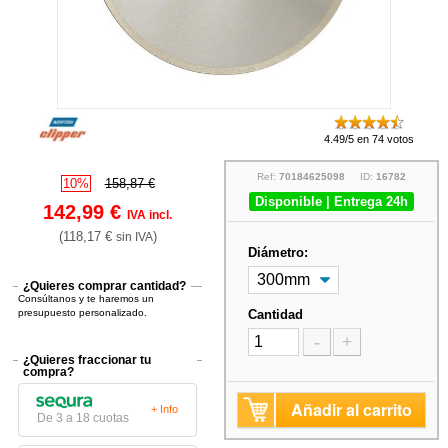
4.49/5 en 74 votos
Ref:
70184625098
ID:
16782
10%
158,87 €
Disponible | Entrega 24h
142,99 €
IVA incl.
(118,17 €
)
sin IVA
Diámetro:
¿Quieres comprar cantidad?
Consúltanos y te haremos un
presupuesto personalizado.
Cantidad
-
+
¿Quieres fraccionar tu
compra?
Añadir al carrito
+ Info
De 3 a 18 cuotas