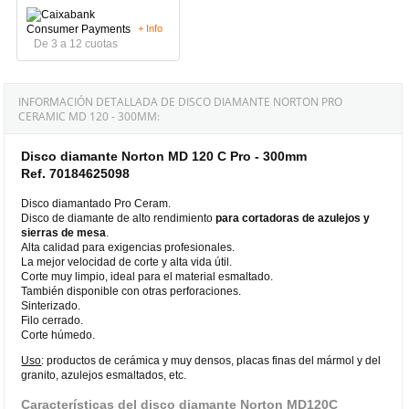
+ Info
De 3 a 12 cuotas
INFORMACIÓN DETALLADA DE DISCO DIAMANTE NORTON PRO
CERAMIC MD 120 - 300MM:
Disco diamante Norton MD 120 C Pro - 300mm
Ref. 70184625098
Disco diamantado Pro Ceram.
Disco de diamante de alto rendimiento
para cortadoras de azulejos y
sierras de mesa
.
Alta calidad para exigencias profesionales.
La mejor velocidad de corte y alta vida útil.
Corte muy limpio, ideal para el material esmaltado.
También disponible con otras perforaciones.
Sinterizado.
Filo cerrado.
Corte húmedo.
Uso
: productos de cerámica y muy densos, placas finas del mármol y del
granito, azulejos esmaltados, etc.
Características del disco diamante Norton MD120C