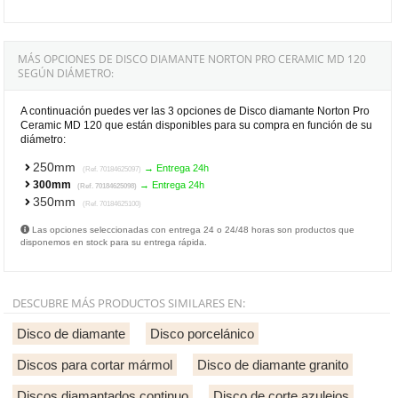
MÁS OPCIONES DE DISCO DIAMANTE NORTON PRO CERAMIC MD 120
SEGÚN DIÁMETRO:
A continuación puedes ver las 3 opciones de Disco diamante Norton Pro
Ceramic MD 120 que están disponibles para su compra en función de su
diámetro:
250mm
→ Entrega 24h
(Ref. 70184625097)
300mm
→ Entrega 24h
(Ref. 70184625098)
350mm
(Ref. 70184625100)
Las opciones seleccionadas con entrega 24 o 24/48 horas son productos que
disponemos en stock para su entrega rápida.
DESCUBRE MÁS PRODUCTOS SIMILARES EN:
Disco de diamante
Disco porcelánico
Discos para cortar mármol
Disco de diamante granito
Discos diamantados continuo
Disco de corte azulejos