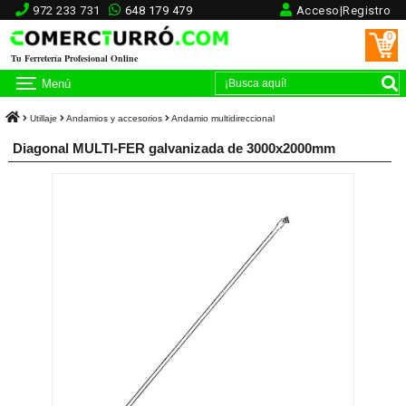
972 233 731
648 179 479
Acceso|Registro
0
Tu Ferretería Profesional Online
Menú
Utillaje
Andamios y accesorios
Andamio multidireccional
Diagonal MULTI-FER galvanizada de 3000x2000mm