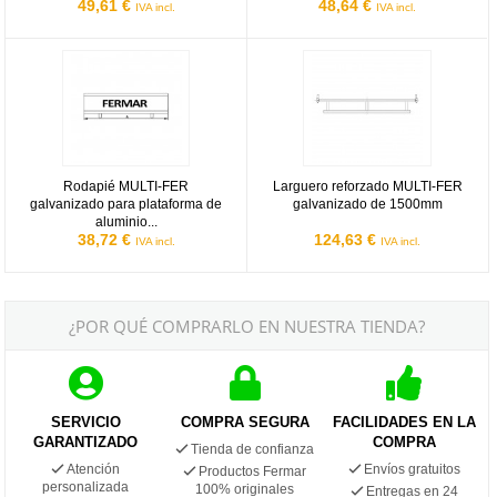
49,61 €
48,64 €
IVA incl.
IVA incl.
Rodapié MULTI-FER galvanizado para plataforma de aluminio de 
Larguero reforzado MULTI-FER g
Rodapié MULTI-FER
Larguero reforzado MULTI-FER
galvanizado para plataforma de
galvanizado de 1500mm
aluminio...
38,72 €
124,63 €
IVA incl.
IVA incl.
¿POR QUÉ COMPRARLO EN NUESTRA TIENDA?
SERVICIO
COMPRA SEGURA
FACILIDADES EN LA
GARANTIZADO
COMPRA
Tienda de confianza
Atención
Envíos gratuitos
Productos Fermar
personalizada
100% originales
Entregas en 24