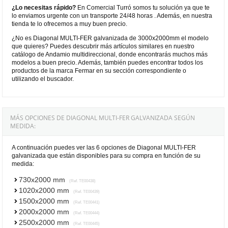
¿Lo necesitas rápido?
En Comercial Turró somos tu solución ya que te
lo enviamos urgente con un transporte 24/48 horas . Además, en nuestra
tienda te lo ofrecemos a muy buen precio.
¿No es Diagonal MULTI-FER galvanizada de 3000x2000mm el modelo
que quieres? Puedes descubrir más artículos similares en nuestro
catálogo de Andamio multidireccional, donde encontrarás muchos más
modelos a buen precio. Además, también puedes encontrar todos los
productos de la marca Fermar en su sección correspondiente o
utilizando el buscador.
MÁS OPCIONES DE DIAGONAL MULTI-FER GALVANIZADA SEGÚN
MEDIDA:
A continuación puedes ver las 6 opciones de Diagonal MULTI-FER
galvanizada que están disponibles para su compra en función de su
medida:
730x2000 mm
(Ref. TE00438)
1020x2000 mm
(Ref. TE00439)
1500x2000 mm
(Ref. TE00441)
2000x2000 mm
(Ref. TE00444)
2500x2000 mm
(Ref. TE00445)