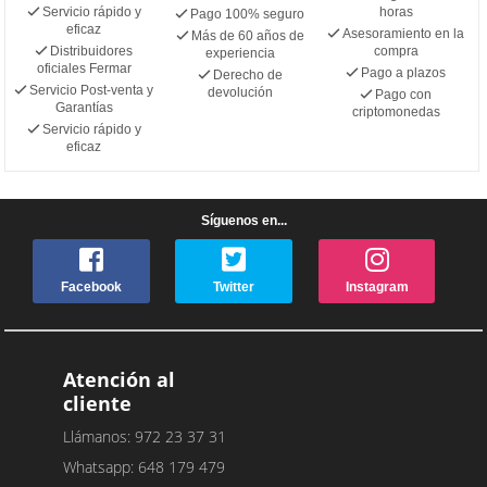
Servicio rápido y
horas
Pago 100% seguro
eficaz
Asesoramiento en la
Más de 60 años de
Distribuidores
compra
experiencia
oficiales Fermar
Pago a plazos
Derecho de
Servicio Post-venta y
devolución
Pago con
Garantías
criptomonedas
Servicio rápido y
eficaz
Síguenos en...
Facebook
Twitter
Instagram
Atención al
cliente
Llámanos: 972 23 37 31
Whatsapp: 648 179 479