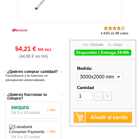
4.43/5 en 88 votos
Ref:
TE00448
ID:
12331
54,21 €
IVA incl.
Disponible | Entrega 24/48h
(44,80 €
)
sin IVA
Medida:
¿Quieres comprar cantidad?
Consúltanos y te haremos un
presupuesto personalizado.
Cantidad
¿Quieres fraccionar tu
-
+
compra?
+ Info
De 3 a 18 cuotas
Añadir al carrito
+ Info
De 3 a 12 cuotas