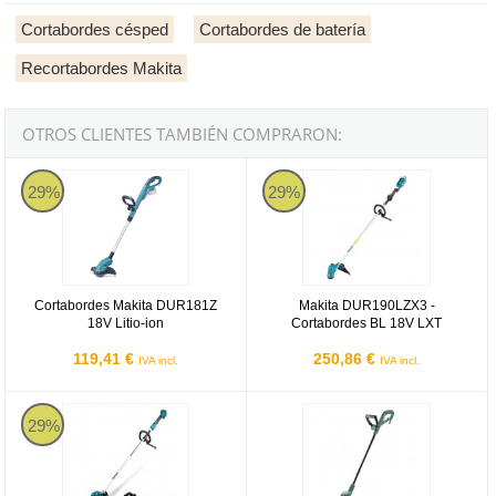
Cortabordes césped
Cortabordes de batería
Recortabordes Makita
OTROS CLIENTES TAMBIÉN COMPRARON:
Cortabordes Makita DUR181Z 18V Litio-ion
Makita DUR190LZX3 - Cortabord
29%
29%
Cortabordes Makita DUR181Z
Makita DUR190LZX3 -
18V Litio-ion
Cortabordes BL 18V LXT
119,41 €
250,86 €
IVA incl.
IVA incl.
Makita DUR194SFX2 con una batería 3Ah - Cortabordes 18V LXT 
Cortabordes Bosch EasyGrassCu
29%