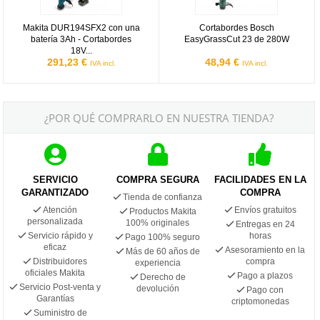
Makita DUR194SFX2 con una
Cortabordes Bosch
batería 3Ah - Cortabordes
EasyGrassCut 23 de 280W
18V...
291,23 €
48,94 €
IVA incl.
IVA incl.
¿POR QUÉ COMPRARLO EN NUESTRA TIENDA?
SERVICIO
COMPRA SEGURA
FACILIDADES EN LA
GARANTIZADO
COMPRA
Tienda de confianza
Atención
Envíos gratuitos
Productos Makita
personalizada
100% originales
Entregas en 24
Servicio rápido y
horas
Pago 100% seguro
eficaz
Asesoramiento en la
Más de 60 años de
Distribuidores
compra
experiencia
oficiales Makita
Pago a plazos
Derecho de
Servicio Post-venta y
devolución
Pago con
Garantías
criptomonedas
Suministro de