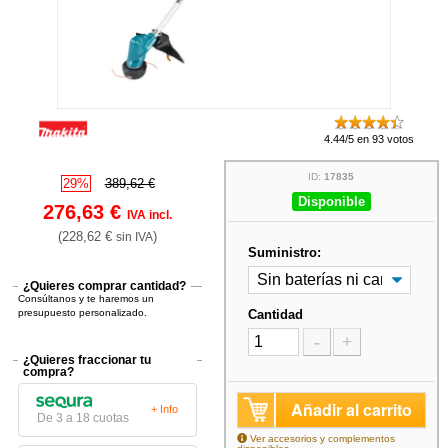
4.44/5 en 93 votos
ID:
17835
29%
389,62 €
Disponible
276,63 €
IVA incl.
(228,62 €
)
sin IVA
Suministro:
¿Quieres comprar cantidad?
Consúltanos y te haremos un
presupuesto personalizado.
Cantidad
-
+
¿Quieres fraccionar tu
compra?
Añadir al carrito
+ Info
De 3 a 18 cuotas
Ver accesorios y complementos