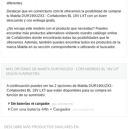
diferentes.
Destacar que en comercturro.com te ofrecemos la posibilidad de comprar
tu Makita DUR190UZX3 - Cortabordes BL 18V LXT con un buen
descuento y con entrega gratis.
¿No encaja este modelo con el producto que necesitas? Puedes
encontrar más productos alternativos visitando nuestro catálogo online
de Cortabordes donde encontrarás todas las posibilidades que te
ofrecemos. Además, también puedes encontrar todos los productos de la
marca Makita en su sección correspondiente o utilizando el buscador.
MÁS OPCIONES DE MAKITA DUR190UZX3 - CORTABORDES BL 18V LXT
SEGÚN SUMINISTRO:
A continuación puedes ver las 2 opciones de Makita DUR190UZX3 -
Cortabordes BL 18V LXT que están disponibles para su compra en
función de su suministro:
Sin baterías ni cargador
(Ref. DUR190UZX3)
Con una batería 4Ah + Cargador
(Ref. DUR190UZX3*)
DESCUBRE MÁS PRODUCTOS SIMILARES EN: