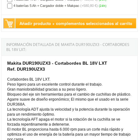
4 baterías 5 Ah + Cargador doble + Makpac
(+580,80 €)
(24h)
Añadir producto + complementos seleccionados al carrito
INFORMACIÓN DETALLADA DE MAKITA DUR190UZX3 - CORTABORDES
BL 18V LXT:
Makita DUR190UZX3 - Cortabordes BL 18V LXT
Ref. DUR190UZX3
Cortabordes BL 18V LXT.
Peso ligero para un excelente control durante el trabajo.
Gran maniobrabilidad gracias a su peso ligero.
Bloqueo del eje sin herramientas para el cambio de cuchillas de plástico.
Agarre suave de diseño ergonómico; El mismo que el usado en la serie
DUR368A.
La tecnología ADT ajusta la velocidad y la potencia durante la operación
para un rendimiento óptimo.
La tecnología AFT apaga el motor si la rotación de la cuchilla se ve
forzada repentinamente a detenerse.
El motor BL proporciona hasta 6.000 rpm para un corte más rápido y
optimiza el uso de energía de la batería para un mayor tiempo de trabajo
por carga.