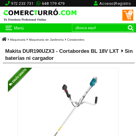
972 233 731
648 179 479
Acceso|Registro
0
Tu Ferretería Profesional Online
Menú
Maquinaria
Maquinaria de Jardinería
Cortabordes
Makita DUR190UZX3 - Cortabordes BL 18V LXT
Sin
baterías ni cargador