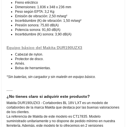
Freno eléctrico
Dimensiones: 1.836 x 348 x 236 mm
Peso según EPTA: 3,2 Kg
Emisión de vibración: 2,50 m/seg²
Incertidumbre (K) de vibración: 1,50 m/seg²
Presión sonora: 75,60 dB(A)
Potencia sonora: 91,60 dB(A)
Incertidumbre (K) sonora: 3,90 dB(A)
Equipo básico del Makita DUR190UZX3
Cabezal de nylon.
Protector de disco.
Arnés.
Bolsa de herramientas.
*
Sin baterías, sin cargador y sin maletín en equipo básico.
¿No tienes claro si adquirir este producto?
Makita DUR190UZX3 - Cortabordes BL 18V LXT es un modelo de
cortabordes de la marca Makita que destaca por las buenas valoraciones
de los clientes.
La referencia de Makita de este modelo es CT17835. Modelo
suministrado unitariamente y no dispone de pedido mínimo en nuestra
ferretería. Además, este modelo te lo ofrecemos en 2 versiones