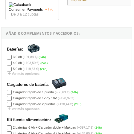
disponibles
+ Info
De 3 a 12 cuotas
AÑADIR COMPLEMENTOS Y ACCESORIOS:
Baterías:
3,0 Ah
(+91,84 €)
(24h)
4,0 Ah
(+103,50 €)
(24h)
5,0 Ah
(+119,67 €)
(24h)
Ver más opciones
Cargadores de batería:
Cargador rápido de 1 puerto
(+56,63 €)
(24h)
Cargador rápido de 12V y 18V
(+128,97 €)
Cargador rápido de 2 puertos
(+130,44 €)
(24h)
Ver más opciones
Kit fuente alimentación:
2 baterías 6 Ah + Cargador doble + Makpac
(+397,17 €)
(24h)
4 baterías 4 Ah + Cargador doble + Makpac
(+435,60 €)
(24h)