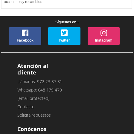
accesorios y recambios
Síguenos en...
Facebook
Twitter
Instagram
Atención al
cliente
Llámanos: 972 23 37 31
Whatsapp: 648 179 479
[email protected]
Contacto
Solicita repuestos
Conócenos