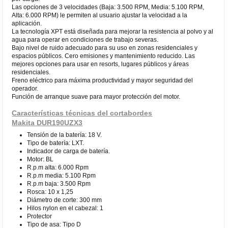
Las opciones de 3 velocidades (Baja: 3.500 RPM, Media: 5.100 RPM,
Alta: 6.000 RPM) le permiten al usuario ajustar la velocidad a la
aplicación.
La tecnología XPT está diseñada para mejorar la resistencia al polvo y al
agua para operar en condiciones de trabajo severas.
Bajo nivel de ruido adecuado para su uso en zonas residenciales y
espacios públicos. Cero emisiones y mantenimiento reducido. Las
mejores opciones para usar en resorts, lugares públicos y áreas
residenciales.
Freno eléctrico para máxima productividad y mayor seguridad del
operador.
Función de arranque suave para mayor protección del motor.
Características técnicas del cortabordes
Makita DUR190UZX3
Tensión de la batería: 18 V.
Tipo de batería: LXT.
Indicador de carga de batería.
Motor: BL
R.p.m alta: 6.000 Rpm
R.p.m media: 5.100 Rpm
R.p.m baja: 3.500 Rpm
Rosca: 10 x 1,25
Diámetro de corte: 300 mm
Hilos nylon en el cabezal: 1
Protector
Tipo de asa: Tipo D