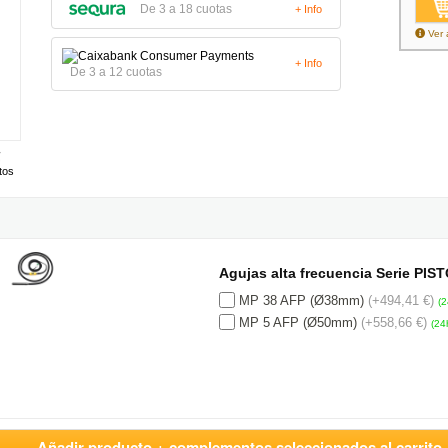
De 3 a 18 cuotas
+ Info
Ver 
+ Info
De 3 a 12 cuotas
tos
Agujas alta frecuencia Serie PIS
MP 38 AFP (Ø38mm)
(+494,41 €)
(2
MP 5 AFP (Ø50mm)
(+558,66 €)
(24
Añadir producto + complementos seleccionados al carrito