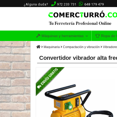
¿Alguna duda?
972 233 731
648 179 479
Tu Ferretería Profesional Online
Máquinas y herramientas
Ropa de t
Maquinaria
Compactación y vibración
Vibradore
Convertidor vibrador alta 