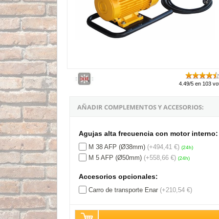
4.49/5 en 103 vo
AÑADIR COMPLEMENTOS Y ACCESORIOS:
Agujas alta frecuencia con motor interno:
M 38 AFP (Ø38mm)
(+494,41 €)
(24h)
M 5 AFP (Ø50mm)
(+558,66 €)
(24h)
Accesorios opcionales:
Carro de transporte Enar
(+210,54 €)