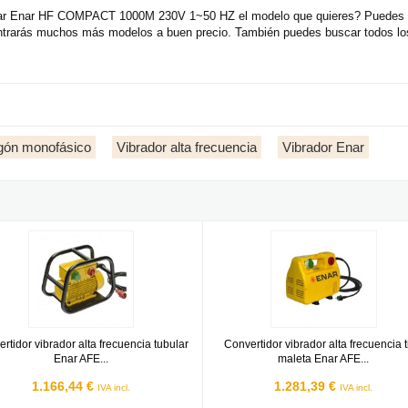
bular Enar HF COMPACT 1000M 230V 1~50 HZ el modelo que quieres? Puedes de
ntrarás muchos más modelos a buen precio. También puedes buscar todos los
igón monofásico
Vibrador alta frecuencia
Vibrador Enar
r Enar HF COMPACT 1200M 230V 1~50 HZ
tidor vibrador alta frecuencia tubular Enar AFE 2000MT 230V 1~50 
Convertidor vibrador alta frecuen
rtidor vibrador alta frecuencia tubular
Convertidor vibrador alta frecuencia 
Enar AFE...
maleta Enar AFE...
1.166,44 €
1.281,39 €
IVA incl.
IVA incl.