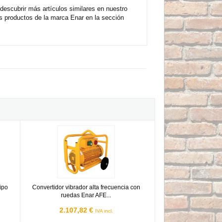
scubrir más artículos similares en nuestro
 productos de la marca Enar en la sección
HZ
cia tipo maleta Enar AFE 2000 P 400V 3~50 HZ
Convertidor vibrador alta frecuencia con ruedas Enar AFE 3
tipo
Convertidor vibrador alta frecuencia con
ruedas Enar AFE...
2.107,82 €
IVA incl.