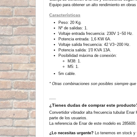
Equipo para obtener un alto rendimiento en obras
Características
Peso: 20 Kg.
Nº de salidas: 1.
Voltaje entrada frecuencia: 230V 1~50 Hz.
Potencia entrada: 1,6 KW 6A.
Voltaje salida frecuencia: 42 V3~200 Hz.
Potencia salida: 1'0 KVA 13A.
Posibilidad máxima de conexión:
M38: 1.
M5: 1.
5m cable.
* Otras combinaciones son posibles siempre que l
¿Tienes dudas de comprar este producto
Convertidor vibrador alta frecuencia tubular E
parte de los usuarios.
La referencia de Enar de este modelo es 285600. 
¿Lo necesitas urgente?
Lo tenemos en stock y t