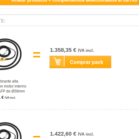
E:
=
1.358,35 €
IVA incl.
Comprar pack
brante alta
on motor interno
 AFP de Ø38mm
1 €
IVA incl.
=
1.422,60 €
IVA incl.