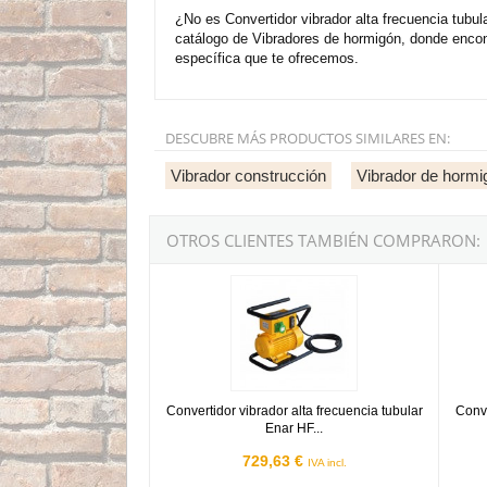
¿No es Convertidor vibrador alta frecuencia tu
catálogo de Vibradores de hormigón, donde enco
específica que te ofrecemos.
DESCUBRE MÁS PRODUCTOS SIMILARES EN:
Vibrador construcción
Vibrador de horm
OTROS CLIENTES TAMBIÉN COMPRARON:
Convertidor vibrador alta frecuencia tubula
Conver
Convertidor vibrador alta frecuencia tubular
Conve
Enar HF...
729,63 €
IVA incl.