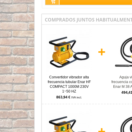
COMPRADOS JUNTOS HABITUALMENT
+
Convertidor vibrador alta
Aguja vi
frecuencia tubular Enar HF
frecuencia c
COMPACT 1000M 230V
Enar M 38
1~50 HZ
494,4
863,94 €
IVA incl.
+