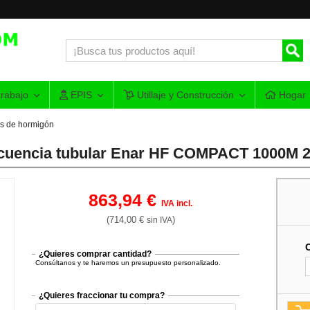
rabajo
EPIS
Utillaje y Construcción
Hogar
s de hormigón
frecuencia tubular Enar HF COMPACT 1000M 
863,94 €
IVA incl.
(714,00 €
)
sin IVA
¿Quieres comprar cantidad?
Consúltanos y te haremos un presupuesto personalizado.
¿Quieres fraccionar tu compra?