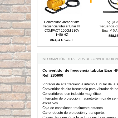
Convertidor vibrador alta
Aguja vi
frecuencia tubular Enar HF
frecuencia c
COMPACT 1000M 230V
Enar M 5 
1~50 HZ
558,6
863,94 €
IVA incl.
INFORMACIÓN DETALLADA DE CONVERTIDOR VIB
Convertidor de frecuencia tubular Enar
Ref. 285600
Vibrador de alta frecuencia interno Tubular de la 
Convertidor de alta frecuencia para vibrador de h
Convertidores con inducido magnético.
Interruptor de protección magneto-térmica de seri
excesivos.
Caja de conexiones totalmente estanca.
Carro robusto de protección y transporte.
Clavija de conexión a la red y conectores según 