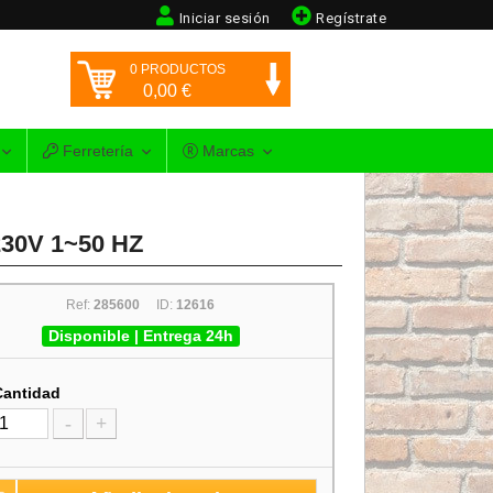
Iniciar sesión
Regístrate
0
PRODUCTOS
0,00
€
Ferretería
Marcas
230V 1~50 HZ
Ref:
285600
ID:
12616
Disponible | Entrega 24h
Cantidad
-
+