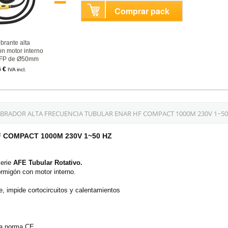
Comprar pack
brante alta
on motor interno
AFP de Ø50mm
6 €
IVA incl.
RADOR ALTA FRECUENCIA TUBULAR ENAR HF COMPACT 1000M 230V 1~50
 HF COMPACT 1000M 230V 1~50 HZ
serie
AFE Tubular Rotativo.
ormigón con motor interno.
e, impide cortocircuitos y calentamientos
la norma CE.