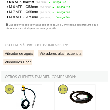
M 5 AFP - Ø50mm
→ Entrega 24h
(Ref. 281601)
M 6 AFP - Ø58mm
→ Entrega 24h
(Ref. 282002)
M 7 AFP - Ø65mm
→ Entrega 24h
(Ref. 281701)
M 8 AFP - Ø75mm
→ Entrega 24h
(Ref. 282201)
Las opciones seleccionadas con entrega 24 o 24/48 horas son productos que
disponemos en stock para su entrega rápida.
DESCUBRE MÁS PRODUCTOS SIMILARES EN:
Vibrador de aguja
Vibradores alta frecuencia
Vibradores Enar
OTROS CLIENTES TAMBIÉN COMPRARON:
Aguja vibrante alta frecuencia con motor interno Enar PISTOLA 
Manguera vibrante alta frecuenci
10%
10%