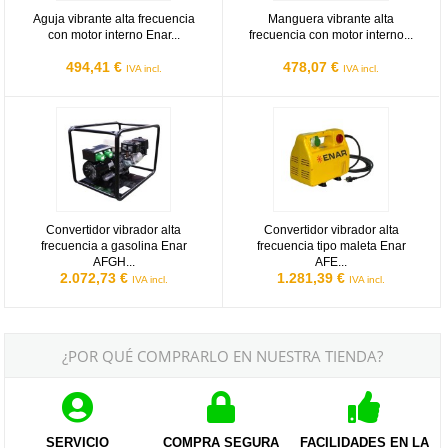
Aguja vibrante alta frecuencia
Manguera vibrante alta
con motor interno Enar...
frecuencia con motor interno...
494,41 €
478,07 €
IVA incl.
IVA incl.
Convertidor vibrador alta frecuencia a gasolina Enar AFGH 2000 -
Convertidor vibrador alta frecuen
Convertidor vibrador alta
Convertidor vibrador alta
frecuencia a gasolina Enar
frecuencia tipo maleta Enar
AFGH...
AFE...
2.072,73 €
1.281,39 €
IVA incl.
IVA incl.
¿POR QUÉ COMPRARLO EN NUESTRA TIENDA?
SERVICIO
COMPRA SEGURA
FACILIDADES EN LA