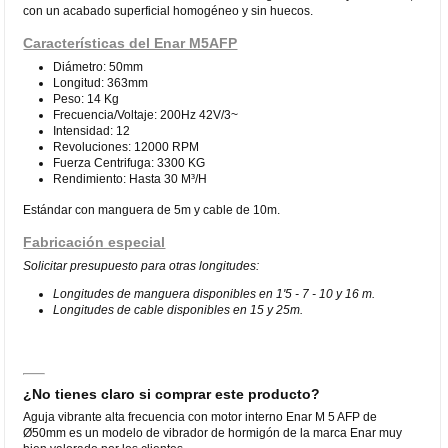
con un acabado superficial homogéneo y sin huecos.
Características del Enar M5AFP
Diámetro: 50mm
Longitud: 363mm
Peso: 14 Kg
Frecuencia/Voltaje: 200Hz 42V/3~
Intensidad: 12
Revoluciones: 12000 RPM
Fuerza Centrifuga: 3300 KG
Rendimiento: Hasta 30 M³/H
Estándar con manguera de 5m y cable de 10m.
Fabricación especial
Solicitar presupuesto para otras longitudes:
Longitudes de manguera disponibles en 1'5 - 7 - 10 y 16 m.
Longitudes de cable disponibles en 15 y 25m.
¿No tienes claro si comprar este producto?
Aguja vibrante alta frecuencia con motor interno Enar M 5 AFP de
Ø50mm es un modelo de vibrador de hormigón de la marca Enar muy