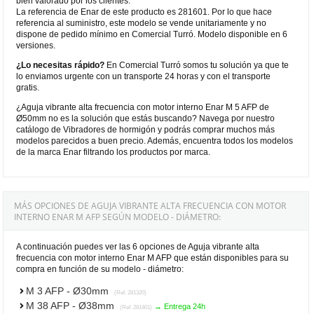
bien valorado por los clientes.
La referencia de Enar de este producto es 281601. Por lo que hace
referencia al suministro, este modelo se vende unitariamente y no
dispone de pedido mínimo en Comercial Turró. Modelo disponible en 6
versiones.
¿Lo necesitas rápido?
En Comercial Turró somos tu solución ya que te
lo enviamos urgente con un transporte 24 horas y con el transporte
gratis.
¿Aguja vibrante alta frecuencia con motor interno Enar M 5 AFP de
Ø50mm no es la solución que estás buscando? Navega por nuestro
catálogo de Vibradores de hormigón y podrás comprar muchos más
modelos parecidos a buen precio. Además, encuentra todos los modelos
de la marca Enar filtrando los productos por marca.
MÁS OPCIONES DE AGUJA VIBRANTE ALTA FRECUENCIA CON MOTOR
INTERNO ENAR M AFP SEGÚN MODELO - DIÁMETRO:
A continuación puedes ver las 6 opciones de Aguja vibrante alta
frecuencia con motor interno Enar M AFP que están disponibles para su
compra en función de su modelo - diámetro:
M 3 AFP - Ø30mm
(Ref. 281320)
M 38 AFP - Ø38mm
→ Entrega 24h
(Ref. 281401)