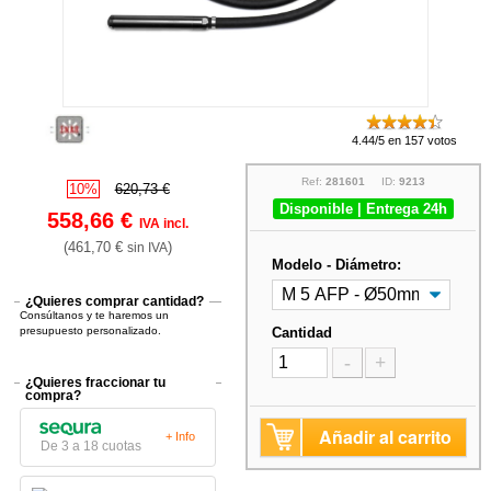
4.44/5 en 157 votos
Ref:
281601
ID:
9213
10%
620,73 €
Disponible | Entrega 24h
558,66 €
IVA incl.
(461,70 €
)
sin IVA
Modelo - Diámetro:
¿Quieres comprar cantidad?
Consúltanos y te haremos un
presupuesto personalizado.
Cantidad
-
+
¿Quieres fraccionar tu
compra?
Añadir al carrito
+ Info
De 3 a 18 cuotas