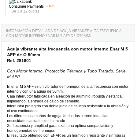
+ Info
De 3 a 12 cuotas
INFORMACIÓN DETALLADA DE AGUJA VIBRANTE ALTA FRECUENCIA
CON MOTOR INTERNO ENAR M 5 AFP DE Ø50MM:
Aguja vibrante alta frecuencia con motor interno Enar M 5
AFP de Ø 50mm
Ref. 281601
Con Motor Interno, Protección Térmica y Tubo Tratado. Serie
M AFP.
El enar M 5 APF es un vibrador de hormigón de alta frecuencia con motor
interno y con una aguja de 50mm.
Caja interruptor fabricada en aleación de aluminio, robusta y estanca,
impidiendo la entrada de caldo de cemento.
Interruptor protegido con doble junta de caucho resistente a la abrasión y
al uso continuado.
Los diferentes tamaños de aguja fabricados cubren todas las
necesidades actuales del mercado.
Su frecuencia y amplitud garantizan una óptima compactación y
homogeneidad del hormigón.
El resultado obtenido con ENAR es un hormigón resistente y sin fisuras,