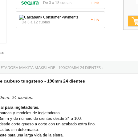
De 3 a 18 cuotas
+ Info
+ Info
De 3 a 12 cuotas
tos
ETADORA MAKITA MAKBLADE - 190X20MM 24 DIENTES :
de carburo tungsteno - 190mm 24 dientes
0mm. 24 dientes.
ial
para ingletadoras.
 marcas y modelos de ingletadoras.
5mm y de número de dientes desde 24 a 100.
esde corte grueso a corte con un acabado extra fino.
pactos sin deformarse.
ste para una larga vida de la sierra.