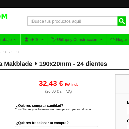
rabajo
EPIS
Utillaje y Construcción
Hogar
para madera
ta Makblade
190x20mm - 24 dientes
32,43 €
IVA incl.
(26,80 €
)
sin IVA
¿Quieres comprar cantidad?
Consúltanos y te haremos un presupuesto personalizado.
¿Quieres fraccionar tu compra?