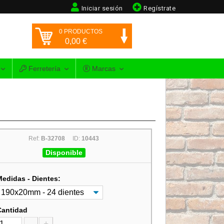
Iniciar sesión
Regístrate
0
PRODUCTOS
0,00
€
Ferretería
Marcas
Ref:
B-32708
ID:
10443
Disponible
Medidas - Dientes:
Cantidad