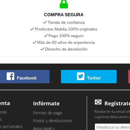
COMPRA SEGURA
Tienda de confianza
Productos Makita 100% originales
Pago 100% seguro
Más de 60 años de experiencia
Derecho de devolución
Facebook
Twitter
enta
Infórmate
Regístrat
Recibe en tu email of
pras
Formas de pago
cupones descuento 
s
Envíos y devoluciones
s personales
Aviso legal y