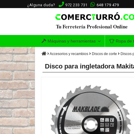
¿Alguna duda?
972 233 731
648 179 479
Tu Ferretería Profesional Online
Máquinas y herramientas
Ropa de t
Accesorios y recambios
Discos de corte
Discos 
Disco para ingletadora Maki