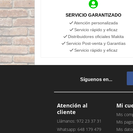
SERVICIO GARANTIZADO
Atención personalizada
Servicio rápido y eficaz
Distribuidores oficiales Makita
Servicio Post-venta y Garantías
Servicio rápido y eficaz
Síguenos en...
Atención al
Mi cu
cliente
Mis com
Llámanos: 972 23 37 31
Mis pago
Whatsapp: 648 179 479
Mis dato