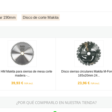
tar 190mm
Disco de corte Makita
 - 190x20mm 60 dientes
HM Makita para sierras de mesa corte madera - 315x30mm 40 dien
Disco sierras circulares Makita 
 HM Makita para sierras de mesa corte
Disco sierras circulares Makita M-For
madera -...
165x20mm 24...
39,93 €
23,96 €
IVA incl.
IVA incl.
¿POR QUÉ COMPRARLO EN NUESTRA TIENDA?