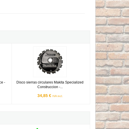
tes
M-Force - 165x20mm 24 dientes
Disco sierras circulares Makita Specialized Construccion - 
ce -
Disco sierras circulares Makita Specialized
Construccion -...
34,85 €
IVA incl.