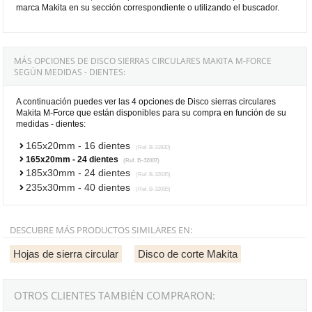
marca Makita en su sección correspondiente o utilizando el buscador.
MÁS OPCIONES DE DISCO SIERRAS CIRCULARES MAKITA M-FORCE
SEGÚN MEDIDAS - DIENTES:
A continuación puedes ver las 4 opciones de Disco sierras circulares
Makita M-Force que están disponibles para su compra en función de su
medidas - dientes:
165x20mm - 16 dientes
(Ref. B-31930)
165x20mm - 24 dientes
(Ref. B-32007)
185x30mm - 24 dientes
(Ref. B-32035)
235x30mm - 40 dientes
(Ref. B-32085)
DESCUBRE MÁS PRODUCTOS SIMILARES EN:
Hojas de sierra circular
Disco de corte Makita
OTROS CLIENTES TAMBIÉN COMPRARON: