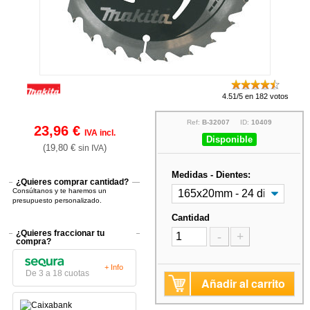
4.51/5 en 182 votos
Ref:
B-32007
ID:
10409
23,96 €
IVA incl.
Disponible
(19,80 €
)
sin IVA
Medidas - Dientes:
¿Quieres comprar cantidad?
Consúltanos y te haremos un
presupuesto personalizado.
Cantidad
¿Quieres fraccionar tu
-
+
compra?
+ Info
De 3 a 18 cuotas
Añadir al carrito