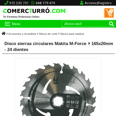
972 233 731
648 179 479
Acceso|Registro
0
Tu Ferretería Profesional Online
Menú
Accesorios y recambios
Discos de corte
Discos para madera
Disco sierras circulares Makita M-Force
165x20mm
- 24 dientes