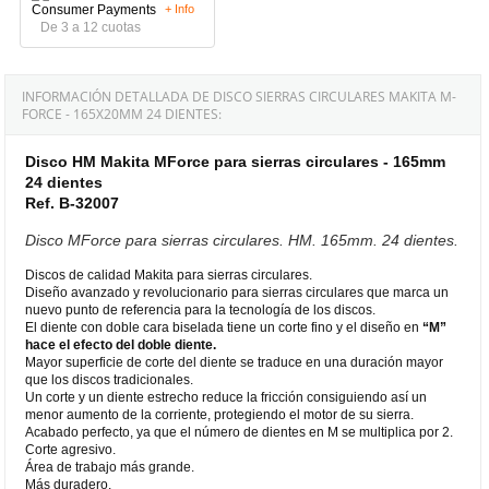
+ Info
De 3 a 12 cuotas
INFORMACIÓN DETALLADA DE DISCO SIERRAS CIRCULARES MAKITA M-
FORCE - 165X20MM 24 DIENTES:
Disco HM Makita MForce para sierras circulares - 165mm
24 dientes
Ref. B-32007
Disco MForce para sierras circulares. HM. 165mm. 24 dientes.
Discos de calidad Makita para sierras circulares.
Diseño avanzado y revolucionario para sierras circulares que marca un
nuevo punto de referencia para la tecnología de los discos.
El diente con doble cara biselada tiene un corte fino y el diseño en
“M”
hace el efecto del doble diente.
Mayor superficie de corte del diente se traduce en una duración mayor
que los discos tradicionales.
Un corte y un diente estrecho reduce la fricción consiguiendo así un
menor aumento de la corriente, protegiendo el motor de su sierra.
Acabado perfecto, ya que el número de dientes en M se multiplica por 2.
Corte agresivo.
Área de trabajo más grande.
Más duradero.