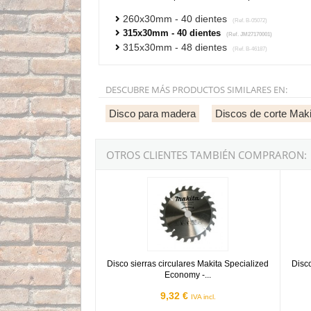
260x30mm - 40 dientes
(Ref. B-05072)
315x30mm - 40 dientes
(Ref. JM27170001)
315x30mm - 48 dientes
(Ref. B-46187)
DESCUBRE MÁS PRODUCTOS SIMILARES EN:
Disco para madera
Discos de corte Maki
OTROS CLIENTES TAMBIÉN COMPRARON:
Disco sierras circulares Makita Specialized 
Disco 
Disco sierras circulares Makita Specialized
Disco
Economy -...
9,32 €
IVA incl.