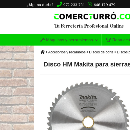
¿Alguna duda?
972 233 731
648 179 479
Tu Ferretería Profesional Online
Máquinas y herramientas
Ropa de t
Accesorios y recambios
Discos de corte
Discos 
Disco HM Makita para sierra