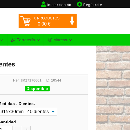
Iniciar sesión
Regístrate
0
PRODUCTOS
0,00
€
Ferretería
Marcas
entes
Ref:
JM27170001
ID:
10544
Disponible
Medidas - Dientes:
Cantidad