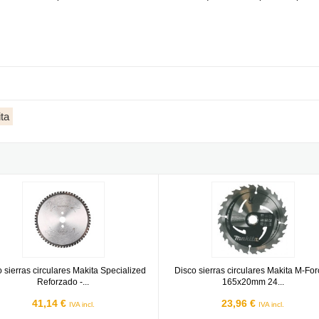
ta
Economy - 165x20mm 16 dientes
sierras circulares Makita Specialized Reforzado - 165x20mm 16 dien
Disco sierras circulares Makita 
 sierras circulares Makita Specialized
Disco sierras circulares Makita M-For
Reforzado -...
165x20mm 24...
41,14 €
23,96 €
IVA incl.
IVA incl.