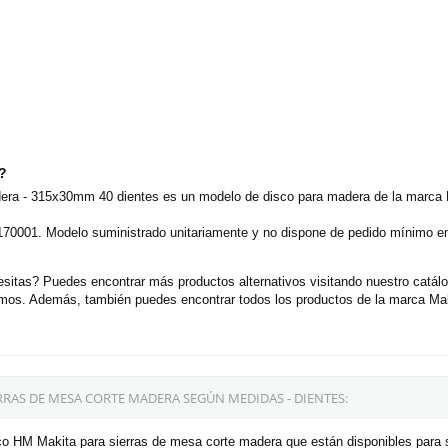
o?
era - 315x30mm 40 dientes es un modelo de disco para madera de la marca 
70001. Modelo suministrado unitariamente y no dispone de pedido mínimo en 
sitas? Puedes encontrar más productos alternativos visitando nuestro catál
cemos. Además, también puedes encontrar todos los productos de la marca Mak
RRAS DE MESA CORTE MADERA SEGÚN MEDIDAS - DIENTES:
co HM Makita para sierras de mesa corte madera que están disponibles para 