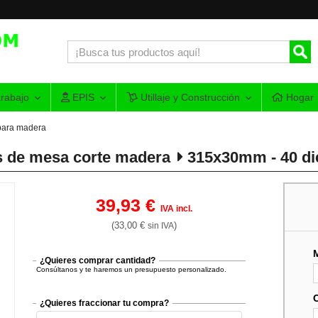
rabajo
EPIS
Utillaje y Construcción
Hogar
para madera
s de mesa corte madera
315x30mm - 40 di
39,93 €
IVA incl.
(33,00 €
)
sin IVA
¿Quieres comprar cantidad?
Consúltanos y te haremos un presupuesto personalizado.
¿Quieres fraccionar tu compra?