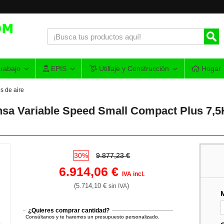
rabajo
EPIS
Utillaje y Construcción
Hogar
 de aire
nsa Variable Speed Small Compact Plus 7,
30%
9.877,23 €
6.914,06 €
IVA incl.
(5.714,10 €
)
sin IVA
¿Quieres comprar cantidad?
Consúltanos y te haremos un presupuesto personalizado.