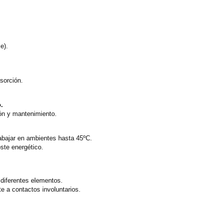
e).
sorción.
o.
ión y mantenimiento.
rabajar en ambientes hasta 45ºC.
ste energético.
 diferentes elementos.
te a contactos involuntarios.