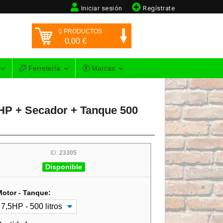
Iniciar sesión
Regístrate
0
PRODUCTOS
0,00
€
Ferretería
Marcas
5HP + Secador + Tanque 500
ID:
23305
Disponible
Motor - Tanque: