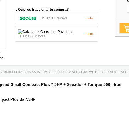
¿Quieres fraccionar tu compra?
De 3 a 18 cuotas
+ Info
+ Info
Hasta 60 cuotas
tos
RNILLO IMCOINSA VARIABLE SPEED SMALL COMPACT PLUS 7,5HP + SECA
Speed Small Compact Plus 7,5HP + Secador + Tanque 500 litros
mpact Plus
de 7,5HP
.