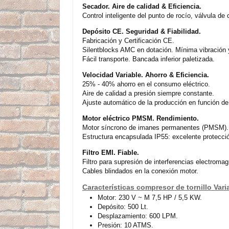
Secador. Aire de calidad & Eficiencia.
Control inteligente del punto de rocío, válvula de 
Depósito CE. Seguridad & Fiabilidad.
Fabricación y Certificación CE.
Silentblocks AMC en dotación. Mínima vibración 
Fácil transporte. Bancada inferior paletizada.
Velocidad Variable. Ahorro & Eficiencia.
25% - 40% ahorro en el consumo eléctrico.
Aire de calidad a presión siempre constante.
Ajuste automático de la producción en función de
Motor eléctrico PMSM. Rendimiento.
Motor síncrono de imanes permanentes (PMSM). 
Estructura encapsulada IP55: excelente protecció
Filtro EMI. Fiable.
Filtro para supresión de interferencias electromag
Cables blindados en la conexión motor.
Características compresor de tornillo Va
Motor: 230 V ~ M 7,5 HP / 5,5 KW.
Depósito: 500 Lt.
Desplazamiento: 600 LPM.
Presión: 10 ATMS.