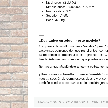
Nivel ruido: 72 dB (A)
Dimensiones: 1850x600x1400 mm.
Rosca salida: 3/4".
Secador: 0Y509.
Peso: 370 kg.
¿Dubitativo en adquirir este modelo?
Compresor de tornillo Imcoinsa Variable Speed 
excelentes opiniones de nuestros clientes, con 
La referencia de Imcoinsa de este producto es C
tienda. Además, es un modelo que puedes encontr
Remarcar que añadiéndolo al carrito podrás compra
¿Compresor de tornillo Imcoinsa Variable Sp
nuestra sección de Compresores de aire y encont
también puedes encontrarlos en la sección genera
MÁS OPCIONES DE COMPRESOR DE TORNILLO I