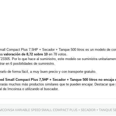
Small Compact Plus 7,5HP + Secador + Tanque 500 litros es un modelo de co
una
valoración de 8,72 sobre 10
en 78 votos.
T23305. Por lo que hace al suministro, este modelo se suministra unitariame
ar en 6 posibilidades de suministro.
rlo de forma fácil, a muy buen precio y con transporte gratuito.
eed Small Compact Plus 7,5HP + Secador + Tanque 500 litros no encaja
rarás muchos más productos similares que te pueden encajar. Destacar que 
l de Imcoinsa o utilizando el buscador.
MCOINSA VARIABLE SPEED SMALL COMPACT PLUS + SECADOR + TANQUE S