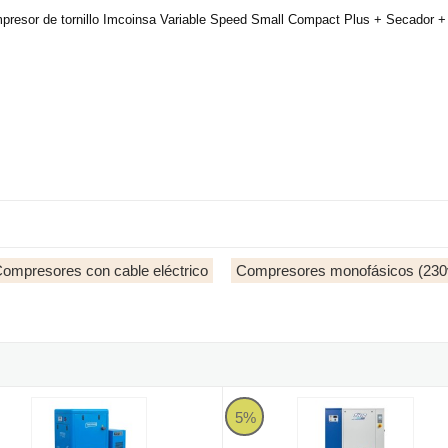
mpresor de tornillo Imcoinsa Variable Speed Small Compact Plus + Secador +
ompresores con cable eléctrico
Compresores monofásicos (230
d Compact 10HP + Secador + Tanque 500 litros
sor de tornillo Imcoinsa Fixed Speed Compact 7,5HP + Secador + T
Compresor de tornillo Fiac Silver 7
5%