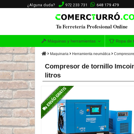
¿Alguna duda?
972 233 731
648 179 479
Tu Ferretería Profesional Online
Máquinas y herramientas
Ropa de t
Maquinaria
Herramienta neumática
Compresores
Compresor de tornillo Imcoi
litros