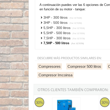
A continuación puedes ver las 6 opciones de Co
en función de su motor - tanque:
3HP - 300 litros
(Ref. 0Z70336)
3HP - 500 litros
(Ref. 0Z70356)
5,5HP - 300 litros
(Ref. 0Z70536)
5,5HP - 500 litros
(Ref. 0Z70556)
7,5HP - 300 litros
(Ref. 0Z70739)
7,5HP - 500 litros
(Ref. 0Z70759)
DESCUBRE MÁS PRODUCTOS SIMILARES EN:
Compresores
Compresor 500 litros
C
Compresor Imcoinsa
OTROS CLIENTES TAMBIÉN COMPRARON:
Compresor de tornillo Imcoinsa Variable Spee
Compre
30%
30%