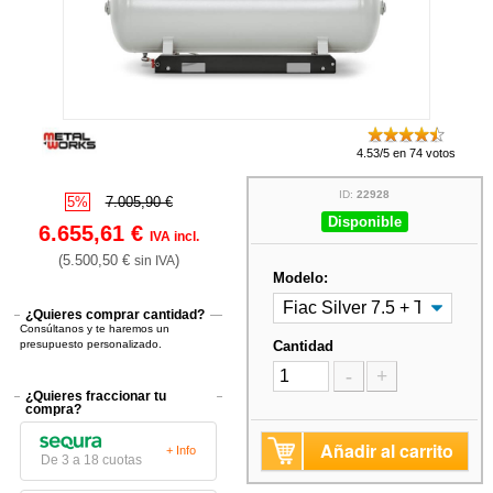
4.53/5 en 74 votos
ID:
22928
5%
7.005,90 €
Disponible
6.655,61 €
IVA incl.
(5.500,50 €
)
sin IVA
Modelo:
¿Quieres comprar cantidad?
Consúltanos y te haremos un
presupuesto personalizado.
Cantidad
-
+
¿Quieres fraccionar tu
compra?
Añadir al carrito
+ Info
De 3 a 18 cuotas