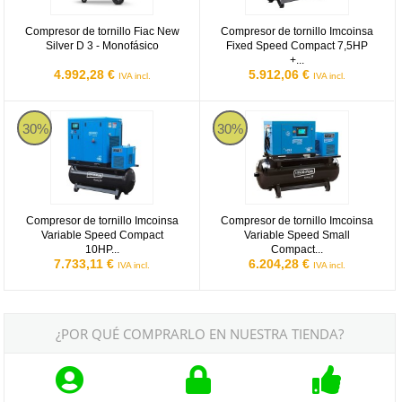
Compresor de tornillo Fiac New
Compresor de tornillo Imcoinsa
Silver D 3 - Monofásico
Fixed Speed Compact 7,5HP
+...
4.992,28 €
5.912,06 €
IVA incl.
IVA incl.
Compresor de tornillo Imcoinsa Variable Speed Compact 10HP + Se
Compresor de tornillo Imcoinsa V
30%
30%
Compresor de tornillo Imcoinsa
Compresor de tornillo Imcoinsa
Variable Speed Compact
Variable Speed Small
10HP...
Compact...
7.733,11 €
6.204,28 €
IVA incl.
IVA incl.
¿POR QUÉ COMPRARLO EN NUESTRA TIENDA?