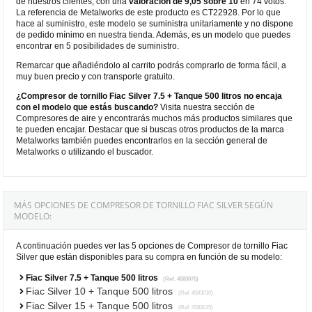
de nuestros clientes, con una
valoración de 9,05 sobre 10
en 74 votos.
La referencia de Metalworks de este producto es CT22928. Por lo que
hace al suministro, este modelo se suministra unitariamente y no dispone
de pedido mínimo en nuestra tienda. Además, es un modelo que puedes
encontrar en 5 posibilidades de suministro.
Remarcar que añadiéndolo al carrito podrás comprarlo de forma fácil, a
muy buen precio y con transporte gratuito.
¿Compresor de tornillo Fiac Silver 7.5 + Tanque 500 litros no encaja
con el modelo que estás buscando?
Visita nuestra sección de
Compresores de aire y encontrarás muchos más productos similares que
te pueden encajar. Destacar que si buscas otros productos de la marca
Metalworks también puedes encontrarlos en la sección general de
Metalworks o utilizando el buscador.
MÁS OPCIONES DE COMPRESOR DE TORNILLO FIAC SILVER SEGÚN
MODELO:
A continuación puedes ver las 5 opciones de Compresor de tornillo Fiac
Silver que están disponibles para su compra en función de su modelo:
Fiac Silver 7.5 + Tanque 500 litros
(Ref. 4583075)
Fiac Silver 10 + Tanque 500 litros
(Ref. 4583010)
Fiac Silver 15 + Tanque 500 litros
(Ref. 4583015)