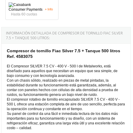
+ Info
Hasta 60 cuotas
INFORMACIÓN DETALLADA DE COMPRESOR DE TORNILLO FIAC SILVER
7.5 + TANQUE 500 LITROS:
Compresor de tornillo Fiac Silver 7.5 + Tanque 500 litros
Ref. 4583075
El Compresor SILVER 7.5 CV - 400 V - 500 l de Metalworks, está
diseñado para aquellos que necesitan un equipo que sea simple, de
bajo consumo y con tecnología avanzada.
Con un chasis sólido, realizado en piezas de metal pintadas, la
estabilidad durante su funcionamiento está garantizada, además, al
contar con paneles hechos con células de alta densidad a prueba de
ruidos, su funcionamiento genera un bajo nivel de ruido.
El compresor rotativo de tornillo encapsulado SILVER 7.5 CV - 400 V -
500 L ofrece una estación completa de aire de uso sencillo, perfecta para
la operación continua y constante en el tiempo.
Su panel de control da una fácil e inmediata lectura de los datos más
importantes para su funcionamiento y su diseño, con un sistema de
refrigeración eficaz, garantiza una larga vida útil y una excelente relación
costo – calidad.