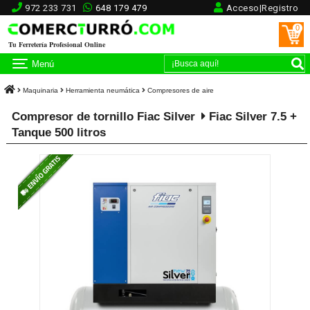
972 233 731
648 179 479
Acceso|Registro
0
Tu Ferretería Profesional Online
Menú
Maquinaria
Herramienta neumática
Compresores de aire
Compresor de tornillo Fiac Silver
Fiac Silver 7.5 +
Tanque 500 litros