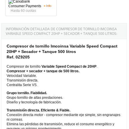
+ Info
Hasta 60 cuotas
INFORMACIÓN DETALLADA DE COMPRESOR DE TORNILLO IMCOINSA
VARIABLE SPEED COMPACT 20HP + SECADOR + TANQUE 500 LITROS:
Compresor de tornillo Imcoinsa Variable Speed Compact
20HP + Secador + Tanque 500 litros
Ref. 0Z9205
Compresor de tornillo
Variable Speed Compact
de 20HP
.
Compresor + secador + tanque de 500 litros.
Velocidad Variable.
Transmisión directa.
Centralita Serie VS.
Grupo tornillo. Fiabilidad.
Grupo tornillo de altas prestaciones.
Diseño y tecnología de fabricación.
Transmisión directa. Eficiente & Fiable.
Conexión directa motor - compresor mediante eje simple, sin engranajes
ni correas.
Elimina las pérdidas de transmisión, reduce el consumo energético y
requiere un mínimo mantenimiento.