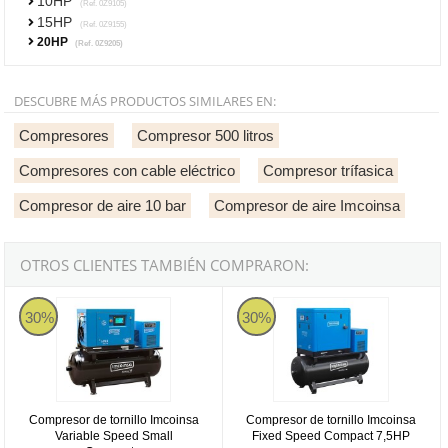
10HP
(Ref. 0Z9105)
15HP
(Ref. 0Z9155)
20HP
(Ref. 0Z9205)
DESCUBRE MÁS PRODUCTOS SIMILARES EN:
Compresores
Compresor 500 litros
Compresores con cable eléctrico
Compresor trífasica
Compresor de aire 10 bar
Compresor de aire Imcoinsa
OTROS CLIENTES TAMBIÉN COMPRARON:
Compresor de tornillo Imcoinsa Variable Speed Small Compact Plus
Compresor de tornillo Imcoinsa F
30%
30%
Compresor de tornillo Imcoinsa
Compresor de tornillo Imcoinsa
Variable Speed Small
Fixed Speed Compact 7,5HP