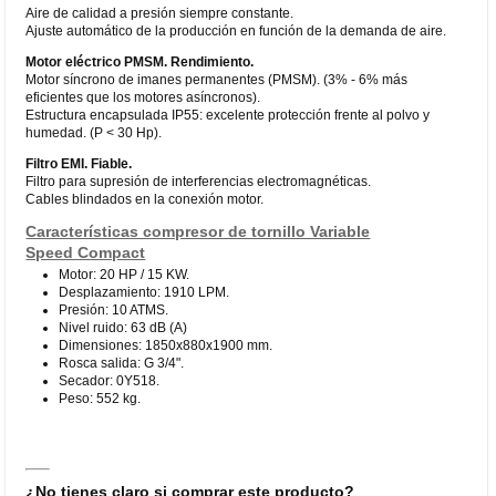
Aire de calidad a presión siempre constante.
Ajuste automático de la producción en función de la demanda de aire.
Motor eléctrico PMSM. Rendimiento.
Motor síncrono de imanes permanentes (PMSM). (3% - 6% más
eficientes que los motores asíncronos).
Estructura encapsulada IP55: excelente protección frente al polvo y
humedad. (P < 30 Hp).
Filtro EMI. Fiable.
Filtro para supresión de interferencias electromagnéticas.
Cables blindados en la conexión motor.
Características compresor de tornillo Variable
Speed Compact
Motor: 20 HP / 15 KW.
Desplazamiento: 1910 LPM.
Presión: 10 ATMS.
Nivel ruido: 63 dB (A)
Dimensiones: 1850x880x1900 mm.
Rosca salida: G 3/4".
Secador: 0Y518.
Peso: 552 kg.
¿No tienes claro si comprar este producto?