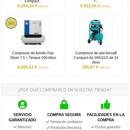
Compact...
+...
6.204,28 €
5.912,06 €
IVA incl.
IVA incl.
Compresor de tornillo Fiac Silver 7.5 + Tanque 500 litros
Compresor de aire Aircraft Compact
5%
Compresor de tornillo Fiac
Compresor de aire Aircraft
Silver 7.5 + Tanque 500 litros
Compact-Air 265/10 E de 10
litros
6.655,61 €
395,67 €
IVA incl.
IVA incl.
¿POR QUÉ COMPRARLO EN NUESTRA TIENDA?
SERVICIO
COMPRA SEGURA
FACILIDADES EN LA
GARANTIZADO
COMPRA
Tienda de confianza
Atención
Envíos gratuitos
Productos Imcoinsa