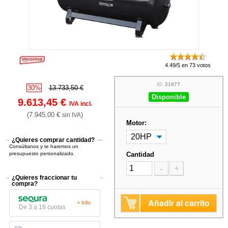
4.49/5 en 73 votos
ID:
21877
30%
13.733,50 €
Disponible
9.613,45 €
IVA incl.
(7.945,00 €
)
sin IVA
Motor:
¿Quieres comprar cantidad?
Consúltanos y te haremos un
presupuesto personalizado.
Cantidad
-
+
¿Quieres fraccionar tu
compra?
Añadir al carrito
+ Info
De 3 a 18 cuotas