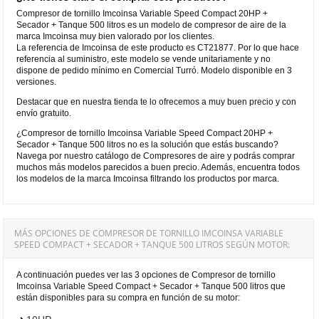
Compresor de tornillo Imcoinsa Variable Speed Compact 20HP +
Secador + Tanque 500 litros es un modelo de compresor de aire de la
marca Imcoinsa muy bien valorado por los clientes.
La referencia de Imcoinsa de este producto es CT21877. Por lo que hace
referencia al suministro, este modelo se vende unitariamente y no
dispone de pedido mínimo en Comercial Turró. Modelo disponible en 3
versiones.
Destacar que en nuestra tienda te lo ofrecemos a muy buen precio y con
envío gratuito.
¿Compresor de tornillo Imcoinsa Variable Speed Compact 20HP +
Secador + Tanque 500 litros no es la solución que estás buscando?
Navega por nuestro catálogo de Compresores de aire y podrás comprar
muchos más modelos parecidos a buen precio. Además, encuentra todos
los modelos de la marca Imcoinsa filtrando los productos por marca.
MÁS OPCIONES DE COMPRESOR DE TORNILLO IMCOINSA VARIABLE
SPEED COMPACT + SECADOR + TANQUE 500 LITROS SEGÚN MOTOR:
A continuación puedes ver las 3 opciones de Compresor de tornillo
Imcoinsa Variable Speed Compact + Secador + Tanque 500 litros que
están disponibles para su compra en función de su motor: