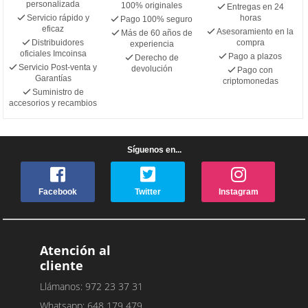
personalizada
100% originales
Entregas en 24
Servicio rápido y
horas
Pago 100% seguro
eficaz
Asesoramiento en la
Más de 60 años de
Distribuidores
compra
experiencia
oficiales Imcoinsa
Pago a plazos
Derecho de
Servicio Post-venta y
devolución
Pago con
Garantías
criptomonedas
Suministro de
accesorios y recambios
Síguenos en...
Facebook
Twitter
Instagram
Atención al
cliente
Llámanos: 972 23 37 31
Whatsapp: 648 179 479