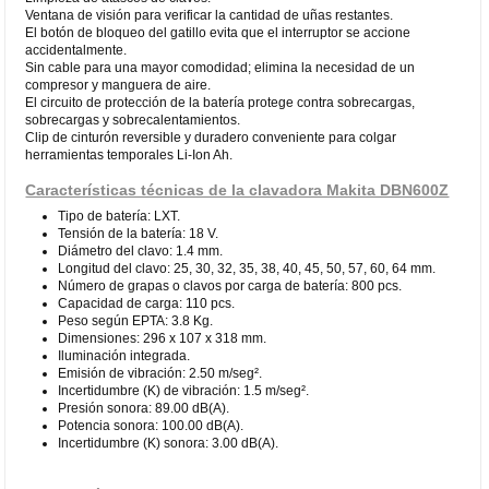
Ventana de visión para verificar la cantidad de uñas restantes.
El botón de bloqueo del gatillo evita que el interruptor se accione
accidentalmente.
Sin cable para una mayor comodidad; elimina la necesidad de un
compresor y manguera de aire.
El circuito de protección de la batería protege contra sobrecargas,
sobrecargas y sobrecalentamientos.
Clip de cinturón reversible y duradero conveniente para colgar
herramientas temporales Li-Ion Ah.
Características técnicas de la clavadora Makita DBN600Z
Tipo de batería: LXT.
Tensión de la batería: 18 V.
Diámetro del clavo: 1.4 mm.
Longitud del clavo: 25, 30, 32, 35, 38, 40, 45, 50, 57, 60, 64 mm.
Número de grapas o clavos por carga de batería: 800 pcs.
Capacidad de carga: 110 pcs.
Peso según EPTA: 3.8 Kg.
Dimensiones: 296 x 107 x 318 mm.
Iluminación integrada.
Emisión de vibración: 2.50 m/seg².
Incertidumbre (K) de vibración: 1.5 m/seg².
Presión sonora: 89.00 dB(A).
Potencia sonora: 100.00 dB(A).
Incertidumbre (K) sonora: 3.00 dB(A).