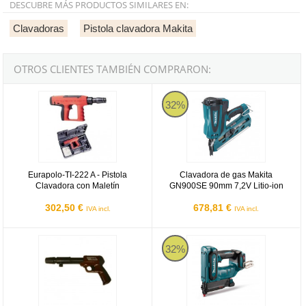
DESCUBRE MÁS PRODUCTOS SIMILARES EN:
Clavadoras
Pistola clavadora Makita
OTROS CLIENTES TAMBIÉN COMPRARON:
Eurapolo-TI-222 A - Pistola Clavadora con Maletín
Clavadora de gas Makita GN900SE
32%
Eurapolo-TI-222 A - Pistola
Clavadora de gas Makita
Clavadora con Maletín
GN900SE 90mm 7,2V Litio-ion
302,50 €
678,81 €
IVA incl.
IVA incl.
Eurapolo-A - Pistola Clavadora con Maletín
Makita PT001GZ - Clavadora pi
32%