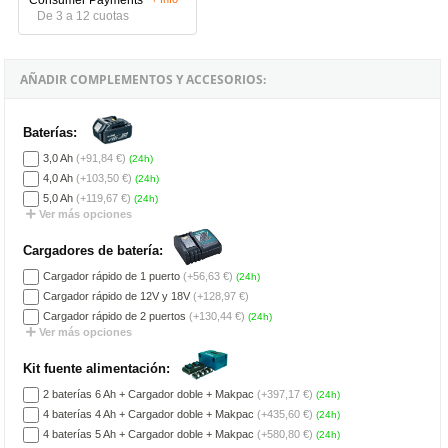
De 3 a 12 cuotas
AÑADIR COMPLEMENTOS Y ACCESORIOS:
Baterías:
3,0 Ah
(+91,84 €)
(24h)
4,0 Ah
(+103,50 €)
(24h)
5,0 Ah
(+119,67 €)
(24h)
Ver más opciones
Cargadores de batería:
Cargador rápido de 1 puerto
(+56,63 €)
(24h)
Cargador rápido de 12V y 18V
(+128,97 €)
Cargador rápido de 2 puertos
(+130,44 €)
(24h)
Ver más opciones
Kit fuente alimentación:
2 baterías 6 Ah + Cargador doble + Makpac
(+397,17 €)
(24h)
4 baterías 4 Ah + Cargador doble + Makpac
(+435,60 €)
(24h)
4 baterías 5 Ah + Cargador doble + Makpac
(+580,80 €)
(24h)