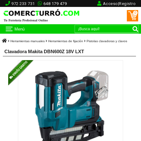
972 233 731
648 179 479
Acceso|Registro
0
Tu Ferretería Profesional Online
Menú
Herramientas manuales
Herramientas de fijación
Pistolas clavadoras y clavos
Clavadora Makita DBN600Z 18V LXT