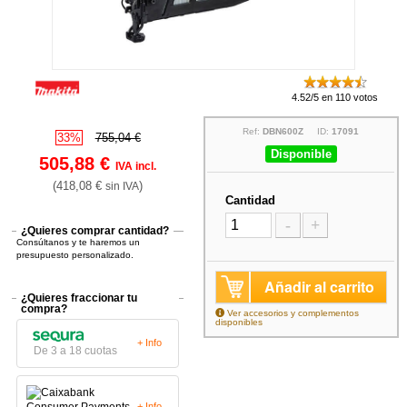
4.52/5 en 110 votos
Ref:
DBN600Z
ID:
17091
33%
755,04 €
Disponible
505,88 €
IVA incl.
(418,08 €
)
sin IVA
Cantidad
-
+
¿Quieres comprar cantidad?
Consúltanos y te haremos un
presupuesto personalizado.
Añadir al carrito
¿Quieres fraccionar tu
compra?
Ver accesorios y complementos
disponibles
+ Info
De 3 a 18 cuotas
+ Info