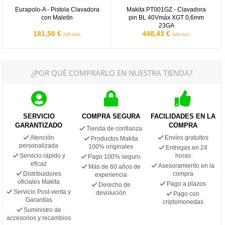
Eurapolo-A - Pistola Clavadora
Makita PT001GZ - Clavadora
con Maletín
pin BL 40Vmáx XGT 0,6mm
23GA
181,50 €
448,43 €
IVA incl.
IVA incl.
¿POR QUÉ COMPRARLO EN NUESTRA TIENDA?
SERVICIO
COMPRA SEGURA
FACILIDADES EN LA
GARANTIZADO
COMPRA
Tienda de confianza
Atención
Envíos gratuitos
Productos Makita
personalizada
100% originales
Entregas en 24
Servicio rápido y
horas
Pago 100% seguro
eficaz
Asesoramiento en la
Más de 60 años de
Distribuidores
compra
experiencia
oficiales Makita
Pago a plazos
Derecho de
Servicio Post-venta y
devolución
Pago con
Garantías
criptomonedas
Suministro de
accesorios y recambios