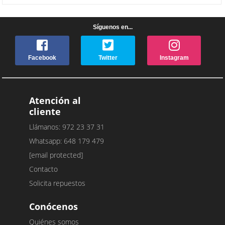
Síguenos en...
Facebook
Twitter
Instagram
Atención al
cliente
Llámanos: 972 23 37 31
Whatsapp: 648 179 479
[email protected]
Contacto
Solicita repuestos
Conócenos
Quiénes somos