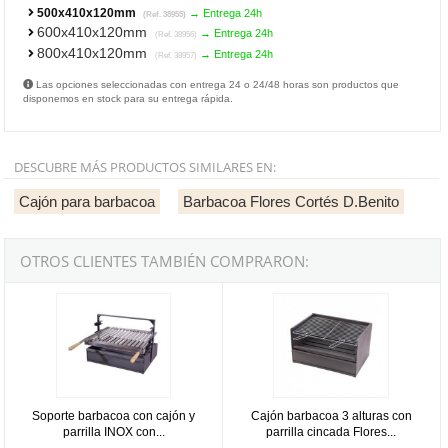
500x410x120mm
→ Entrega 24h
(Ref. 38955)
600x410x120mm
→ Entrega 24h
(Ref. 38956)
800x410x120mm
→ Entrega 24h
(Ref. 38957)
Las opciones seleccionadas con entrega 24 o 24/48 horas son productos que
disponemos en stock para su entrega rápida.
DESCUBRE MÁS PRODUCTOS SIMILARES EN:
Cajón para barbacoa
Barbacoa Flores Cortés D.Benito
OTROS CLIENTES TAMBIÉN COMPRARON:
Soporte barbacoa con cajón y parrilla INOX con recogegrasas Flo
Cajón barbacoa 3 alturas con parr
Soporte barbacoa con cajón y
Cajón barbacoa 3 alturas con
parrilla INOX con...
parrilla cincada Flores...