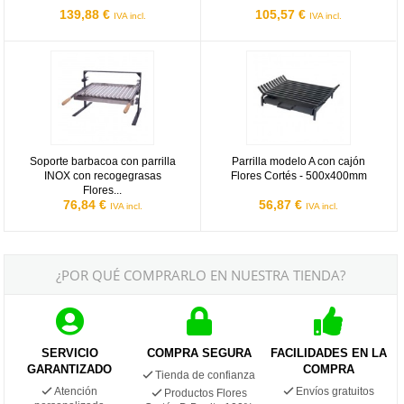
139,88 €
105,57 €
IVA incl.
IVA incl.
Soporte barbacoa con parrilla INOX con recogegrasas Flores Cor
Parrilla modelo A con cajón Flor
Soporte barbacoa con parrilla
Parrilla modelo A con cajón
INOX con recogegrasas
Flores Cortés - 500x400mm
Flores...
76,84 €
56,87 €
IVA incl.
IVA incl.
¿POR QUÉ COMPRARLO EN NUESTRA TIENDA?
SERVICIO
COMPRA SEGURA
FACILIDADES EN LA
GARANTIZADO
COMPRA
Tienda de confianza
Atención
Envíos gratuitos
Productos Flores