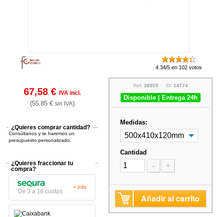
4.34/5 en 102 votos
Ref:
38955
ID:
14774
67,58 €
IVA incl.
Disponible | Entrega 24h
(55,85 €
)
sin IVA
Medidas:
¿Quieres comprar cantidad?
Consúltanos y te haremos un
presupuesto personalizado.
Cantidad
¿Quieres fraccionar tu
-
+
compra?
+ Info
De 3 a 18 cuotas
Añadir al carrito