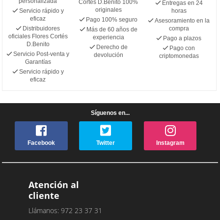
personalizada
Cortés D.Benito 100%
Entregas en 24
originales
Servicio rápido y
horas
eficaz
Pago 100% seguro
Asesoramiento en la
Distribuidores
compra
Más de 60 años de
oficiales Flores Cortés
experiencia
Pago a plazos
D.Benito
Derecho de
Pago con
Servicio Post-venta y
devolución
criptomonedas
Garantías
Servicio rápido y
eficaz
Síguenos en...
Facebook
Twitter
Instagram
Atención al
cliente
Llámanos: 972 23 37 31