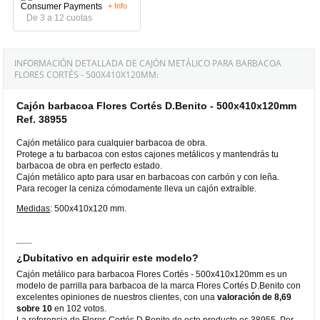
+ Info
De 3 a 12 cuotas
INFORMACIÓN DETALLADA DE CAJÓN METÁLICO PARA BARBACOA
FLORES CORTÉS - 500X410X120MM:
Cajón barbacoa Flores Cortés D.Benito - 500x410x120mm
Ref. 38955
Cajón metálico para cualquier barbacoa de obra.
Protege a tu barbacoa con estos cajones metálicos y mantendrás tu
barbacoa de obra en perfecto estado.
Cajón metálico apto para usar en barbacoas con carbón y con leña.
Para recoger la ceniza cómodamente lleva un cajón extraíble.
Medidas
: 500x410x120 mm.
¿Dubitativo en adquirir este modelo?
Cajón metálico para barbacoa Flores Cortés - 500x410x120mm es un
modelo de parrilla para barbacoa de la marca Flores Cortés D.Benito con
excelentes opiniones de nuestros clientes, con una
valoración de 8,69
sobre 10
en 102 votos.
La referencia de Flores Cortés D.Benito de este producto es 38955. Por