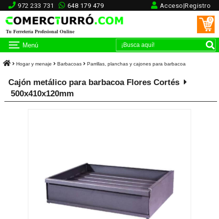
972 233 731
648 179 479
Acceso|Registro
0
Tu Ferretería Profesional Online
Menú
Hogar y menaje
Barbacoas
Parrillas, planchas y cajones para barbacoa
Cajón metálico para barbacoa Flores Cortés
500x410x120mm