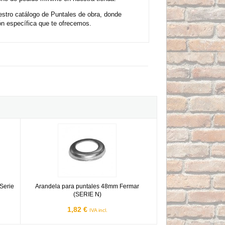
estro catálogo de Puntales de obra, donde
n específica que te ofrecemos.
MAR Serie S Mod. P-5 S (de 3,20 a 5,00 mts)
Arandela para puntales 48mm Fermar (SERIE N)
Serie
Arandela para puntales 48mm Fermar
(SERIE N)
1,82 €
IVA incl.