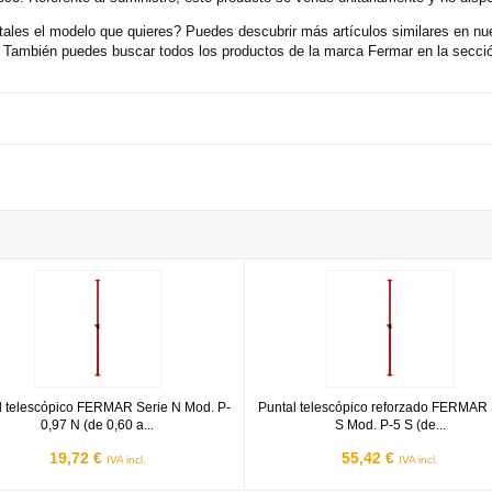
tales el modelo que quieres? Puedes descubrir más artículos similares en nu
También puedes buscar todos los productos de la marca Fermar en la secció
es
 telescópico FERMAR Serie N Mod. P-0,97 N (de 0,60 a 1,02 mt)
Puntal telescópico reforzado FER
l telescópico FERMAR Serie N Mod. P-
Puntal telescópico reforzado FERMAR 
0,97 N (de 0,60 a...
S Mod. P-5 S (de...
19,72 €
55,42 €
IVA incl.
IVA incl.