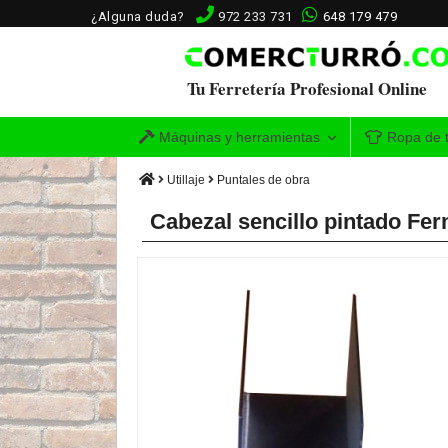
¿Alguna duda?
972 233 731
648 179 479
Tu Ferretería Profesional Online
Máquinas y herramientas
Ropa de t
Utillaje
Puntales de obra
Cabezal sencillo pintado Fer