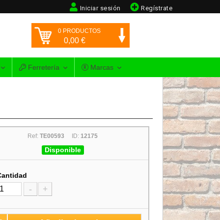
Iniciar sesión
Regístrate
0
PRODUCTOS
0,00
€
Ferretería
Marcas
Ref:
TE00593
ID:
12175
Disponible
Cantidad
-
+