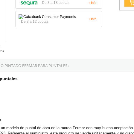
De 3 a 18 cuotas
+ Info
+ Info
De 3 a 12 cuotas
tos
O PINTADO FERMAR PARA PUNTALES :
 puntales
?
s un modelo de puntal de obra de la marca Fermar con muy buena aceptación p
93. Referente al suministro, este producto se vende unitariamente y no disp