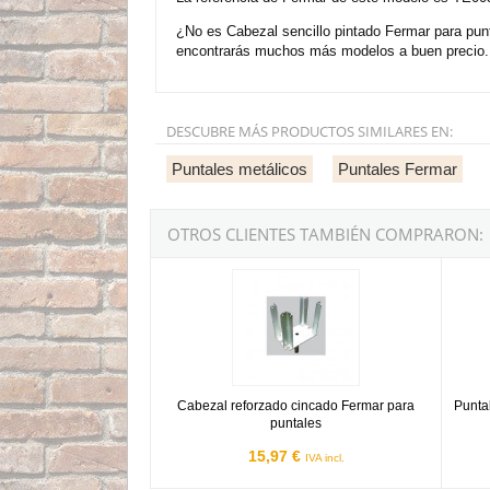
¿No es Cabezal sencillo pintado Fermar para pun
encontrarás muchos más modelos a buen precio. 
DESCUBRE MÁS PRODUCTOS SIMILARES EN:
Puntales metálicos
Puntales Fermar
OTROS CLIENTES TAMBIÉN COMPRARON:
Cabezal reforzado cincado Fermar para puntal
Puntal
Cabezal reforzado cincado Fermar para
Punta
puntales
15,97 €
IVA incl.