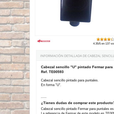
4.35/5 en 137 vo
INFORMACIÓN DETALLADA DE CABEZAL SENCILL
Cabezal sencillo "U" pintado Fermar para
Ref. TE00593
Cabezal sencillo pintado para puntales.
En forma "U".
¿Tienes dudas de comprar este producto
Cabezal sencillo pintado Fermar para puntales e
La referencia de Fermar de este modelo es TE005