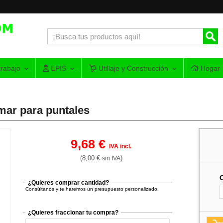
rabajo
EPIS
Utillaje y Construcción
Hogar
mar para puntales
9,68 €
IVA incl.
(8,00 €
)
sin IVA
¿Quieres comprar cantidad?
Consúltanos y te haremos un presupuesto personalizado.
¿Quieres fraccionar tu compra?