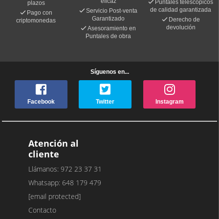
eficaz
Puntales telescópicos
plazos
de calidad garantizada
Servicio Post-venta
Pago con
Garantizado
Derecho de
criptomonedas
devolución
Asesoramiento en
Puntales de obra
Síguenos en...
Facebook
Twitter
Instagram
Atención al
cliente
Llámanos: 972 23 37 31
Whatsapp: 648 179 479
[email protected]
Contacto