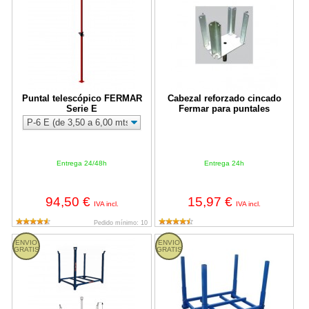
Puntal telescópico FERMAR
Cabezal reforzado cincado
Serie E
Fermar para puntales
Entrega 24/48h
Entrega 24h
94,50 €
15,97 €
IVA incl.
IVA incl.
Pedido mínimo: 10
Pallet potapuntales ECO Dacame galvanizado de 400kg
Pallet stock Dacame 1200 kg (Kit
ENVIO
ENVIO
GRATIS
GRATIS