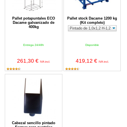
Pallet potapuntales ECO
Pallet stock Dacame 1200 kg
Dacame galvanizado de
(Kit completo)
400kg
Entrega 24/48h
Disponible
261,30 €
419,12 €
IVA incl.
IVA incl.
Cabezal sencillo pintado Fermar para puntales
Cabezal sencillo pintado