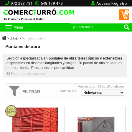
972 233 731
648 179 479
Acceso|Registro
0
Tu Ferretería Profesional Online
Menú
Utillaje
Puntales de obra
Puntales de obra
Sección especializada en
puntales de obra telescópicos y extensibles
disponibles en distintas longitudes y cargas. Tu puntal de alta calidad en
nuestra tienda. Presupuestos por cantidad.
Preguntas frecuentes
Mostrando 1 - 15 de 15 productos
FILTRAR
Ordenar por:
Jaula porta-puntales Fermar
Trípode para puntales Fermar cin
ENVIO
GRATIS