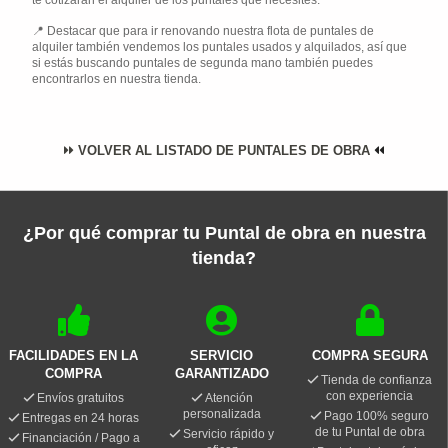
te cotizarán el alquiler de los puntales que necesites.
Destacar que para ir renovando nuestra flota de puntales de
alquiler también vendemos los puntales usados y alquilados, así que
si estás buscando puntales de segunda mano también puedes
encontrarlos en nuestra tienda.
VOLVER AL LISTADO DE PUNTALES DE OBRA
¿Por qué comprar tu Puntal de obra en nuestra
tienda?
FACILIDADES EN LA
SERVICIO
COMPRA SEGURA
COMPRA
GARANTIZADO
Tienda de confianza
con experiencia
Envíos gratuitos
Atención
personalizada
Pago 100% seguro
Entregas en 24 horas
de tu Puntal de obra
Servicio rápido y
Financiación / Pago a