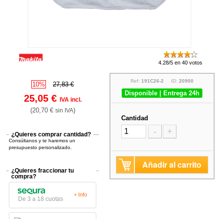
4.28/5 en 40 votos
Ref:
191C26-2
ID:
20900
10%
27,83 €
Disponible | Entrega 24h
25,05 €
IVA incl.
(20,70 €
)
sin IVA
Cantidad
-
+
¿Quieres comprar cantidad?
Consúltanos y te haremos un
presupuesto personalizado.
Añadir al carrito
¿Quieres fraccionar tu
compra?
+ Info
De 3 a 18 cuotas