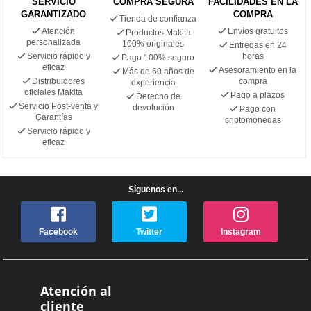
SERVICIO
COMPRA SEGURA
FACILIDADES EN LA
GARANTIZADO
COMPRA
Tienda de confianza
Atención
Envíos gratuitos
Productos Makita
personalizada
100% originales
Entregas en 24
Servicio rápido y
horas
Pago 100% seguro
eficaz
Asesoramiento en la
Más de 60 años de
Distribuidores
compra
experiencia
oficiales Makita
Pago a plazos
Derecho de
Servicio Post-venta y
devolución
Pago con
Garantías
criptomonedas
Servicio rápido y
eficaz
Síguenos en...
Facebook
Twitter
Instagram
Atención al
cliente