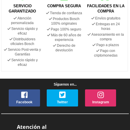
SERVICIO
COMPRA SEGURA
FACILIDADES EN LA
GARANTIZADO
COMPRA
Tienda de confianza
Atención
Envíos gratuitos
Productos Bosch
personalizada
100% originales
Entregas en 24
Servicio rápido y
horas
Pago 100% seguro
eficaz
Asesoramiento en la
Más de 60 años de
Distribuidores
compra
experiencia
oficiales Bosch
Pago a plazos
Derecho de
Servicio Post-venta y
devolución
Pago con
Garantías
criptomonedas
Servicio rápido y
eficaz
Síguenos en...
Facebook
Twitter
Instagram
Atención al