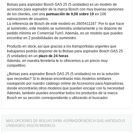
Bolsas para aspirador Bosch GAS 25 (5 unidades) es un modelo de
accesorio para aspirador de la marca Bosch con muy buenas opiniones
de los clientes, con una
puntuación de 9,08 sobre 10
en 106
valoraciones de usuarios.
La referencia de Bosch de este modelo es 2605411167. Por lo que hace
al suministro, este modelo se suministra unitariamente y no dispone de
pedido mínimo en Comercial Turró. Además, es un modelo que puedes
encontrar en 2 posibilidades de suministro.
Producto en stock, así que gracias a los transportistas urgentes que
trabajamos podrás disponer de tu Bolsas para aspirador Bosch GAS 25
(5 unidades) en un
plazo de 24 horas
.
Además, en nuestra ferretería te lo ofrecemos a un precio muy
competitivo.
¿Bolsas para aspirador Bosch GAS 25 (5 unidades) no es la solución
que necesitas? Si lo deseas encontrarás más modelos similares
navegando por nuestro catálogo online de Accesorios para Aspiradoras,
donde encontrarás otros modelos que pueden encajar con tu necesidad
Además, también puedes encontrar todos los productos de la marca
Bosch en su sección correspondiente o utilizando el buscador.
MÁS OPCIONES DE BOLSAS PARA ASPIRADOR BOSCH GAS ANTIGUO (5
UNIDADES) SEGÚN MODELO: