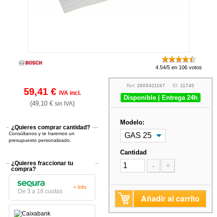
4.54/5 en 106 votos
Ref:
2605411167
ID:
11745
59,41 €
IVA incl.
Disponible | Entrega 24h
(49,10 €
)
sin IVA
Modelo:
¿Quieres comprar cantidad?
Consúltanos y te haremos un
presupuesto personalizado.
Cantidad
¿Quieres fraccionar tu
-
+
compra?
+ Info
De 3 a 18 cuotas
Añadir al carrito