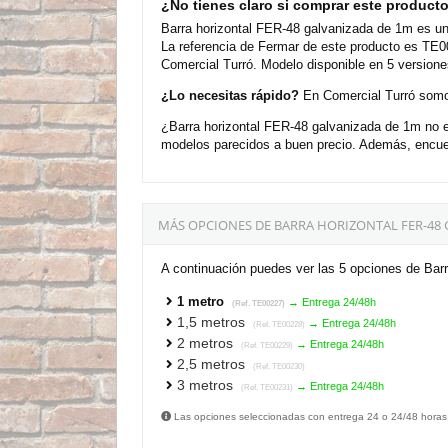
¿No tienes claro si comprar este product
Barra horizontal FER-48 galvanizada de 1m es u
La referencia de Fermar de este producto es TE0
Comercial Turró. Modelo disponible en 5 versione
¿Lo necesitas rápido?
En Comercial Turró somos
¿Barra horizontal FER-48 galvanizada de 1m no 
modelos parecidos a buen precio. Además, encuen
MÁS OPCIONES DE BARRA HORIZONTAL FER-48
A continuación puedes ver las 5 opciones de Barr
1 metro
→ Entrega 24/48h
(Ref. TE00227)
1,5 metros
→ Entrega 24/48h
(Ref. TE00228)
2 metros
→ Entrega 24/48h
(Ref. TE00229)
2,5 metros
(Ref. TE00230)
3 metros
→ Entrega 24/48h
(Ref. TE00231)
Las opciones seleccionadas con entrega 24 o 24/48 horas