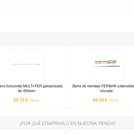
ero horizontal MULTI-FER galvanizado de 450mm
Barra de montaje FERMAR extens
ero horizontal MULTI-FER galvanizado
Barra de montaje FERMAR extensibl
de 450mm
cincada
22,75 €
65,10 €
IVA incl.
IVA incl.
¿POR QUÉ COMPRARLO EN NUESTRA TIENDA?