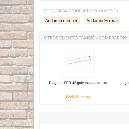
DESCUBRE MÁS PRODUCTOS SIMILARES EN:
Andamio europeo
Andamio Fermar
OTROS CLIENTES TAMBIÉN COMPRARON:
Diagonal FER-48 galvanizada de 1m
Largu
Diagonal FER-48 galvanizada de 1m
Largu
15,49 €
IVA incl.