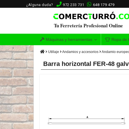
¿Alguna duda?
972 233 731
648 179 479
Tu Ferretería Profesional Online
Máquinas y herramientas
Ropa de t
Utillaje
Andamios y accesorios
Andamio europe
Barra horizontal FER-48 gal