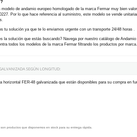
o?
n modelo de andamio europeo homologado de la marca Fermar muy bien valora
0227. Por lo que hace referencia al suministro, este modelo se vende unitar
s.
 tu solución ya que te lo enviamos urgente con un transporte 24/48 horas .
es la solución que estás buscando? Navega por nuestro catálogo de Andam
tra todos los modelos de la marca Fermar filtrando los productos por marca
 GALVANIZADA SEGÚN LONGITUD:
a horizontal FER-48 galvanizada que están disponibles para su compra en fun
 son productos que disponemos en stock para su entrega rápida.