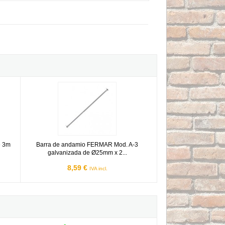
ible 3m cincada
Barra de andamio FERMAR Mod. A-3 galvanizada de Ø25mm 
e 3m
Barra de andamio FERMAR Mod. A-3
galvanizada de Ø25mm x 2...
8,59 €
IVA incl.