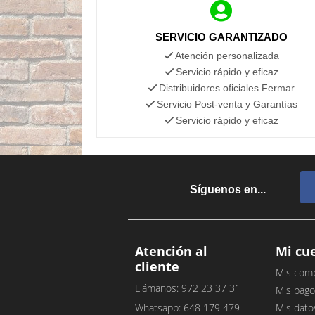
SERVICIO GARANTIZADO
Atención personalizada
Servicio rápido y eficaz
Distribuidores oficiales Fermar
Servicio Post-venta y Garantías
Servicio rápido y eficaz
Síguenos en...
Atención al
Mi cu
cliente
Mis com
Llámanos: 972 23 37 31
Mis pago
Whatsapp: 648 179 479
Mis dato