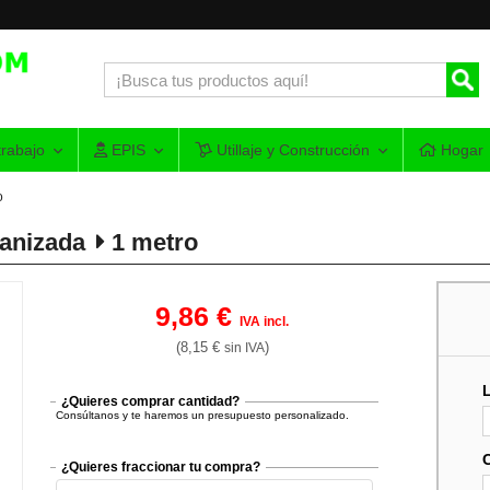
rabajo
EPIS
Utillaje y Construcción
Hogar
o
vanizada
1 metro
9,86 €
IVA incl.
(8,15 €
)
sin IVA
¿Quieres comprar cantidad?
Consúltanos y te haremos un presupuesto personalizado.
¿Quieres fraccionar tu compra?