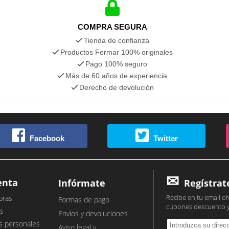
COMPRA SEGURA
Tienda de confianza
Productos Fermar 100% originales
Pago 100% seguro
Más de 60 años de experiencia
Derecho de devolución
Facebook
Twitter
enta
Infórmate
Regístrat
Recibe en tu email of
pras
Formas de pago
cupones descuento 
s
Envíos y devoluciones
s personales
Aviso legal y