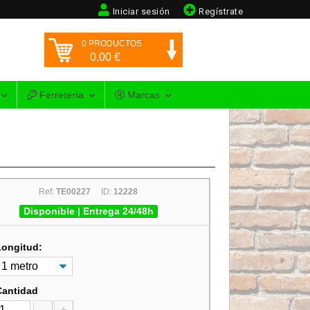
Iniciar sesión
Regístrate
0
PRODUCTOS
0,00
€
Ferretería
Marcas
Ref:
TE00227
ID:
12228
Disponible | Entrega 24/48h
Longitud:
Cantidad