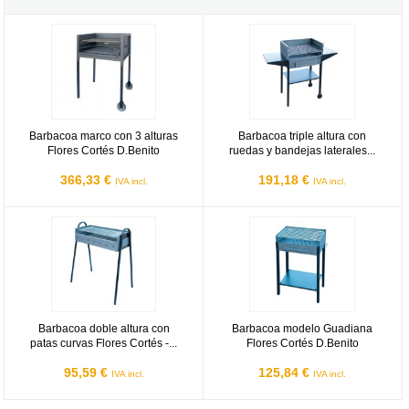
Barbacoa marco con 3 alturas Flores Cortés D.Benito
Barbacoa triple altura con ruedas
Barbacoa marco con 3 alturas
Barbacoa triple altura con
Flores Cortés D.Benito
ruedas y bandejas laterales...
366,33 €
191,18 €
IVA incl.
IVA incl.
Barbacoa doble altura con patas curvas Flores Cortés - 720x330
Barbacoa modelo Guadiana Flores
Barbacoa doble altura con
Barbacoa modelo Guadiana
patas curvas Flores Cortés -...
Flores Cortés D.Benito
95,59 €
125,84 €
IVA incl.
IVA incl.