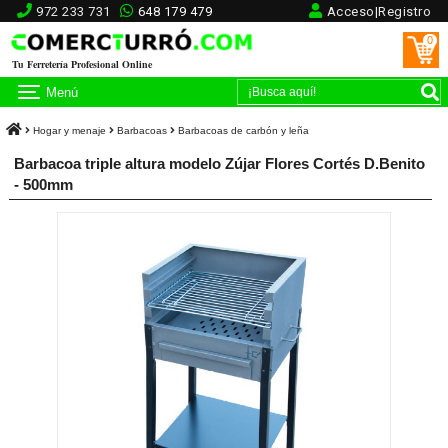
972 233 731
648 179 479
Acceso|Registro
0
Tu Ferretería Profesional Online
Menú
Hogar y menaje
Barbacoas
Barbacoas de carbón y leña
Barbacoa triple altura modelo Zújar Flores Cortés D.Benito
- 500mm