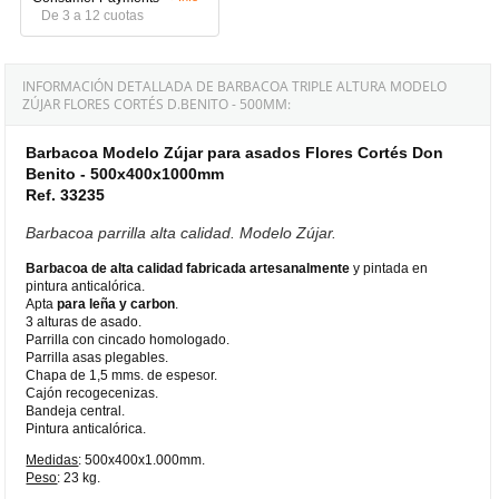
De 3 a 12 cuotas
INFORMACIÓN DETALLADA DE BARBACOA TRIPLE ALTURA MODELO
ZÚJAR FLORES CORTÉS D.BENITO - 500MM:
Barbacoa Modelo Zújar para asados Flores Cortés Don
Benito - 500x400x1000mm
Ref. 33235
Barbacoa parrilla alta calidad. Modelo Zújar.
Barbacoa de alta calidad fabricada artesanalmente
y pintada en
pintura anticalórica.
Apta
para leña y carbon
.
3 alturas de asado.
Parrilla con cincado homologado.
Parrilla asas plegables.
Chapa de 1,5 mms. de espesor.
Cajón recogecenizas.
Bandeja central.
Pintura anticalórica.
Medidas
: 500x400x1.000mm.
Peso
: 23 kg.