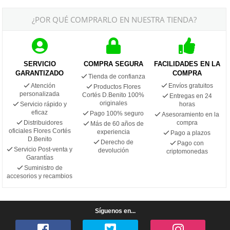
¿POR QUÉ COMPRARLO EN NUESTRA TIENDA?
SERVICIO
COMPRA SEGURA
FACILIDADES EN LA
GARANTIZADO
COMPRA
Tienda de confianza
Atención
Envíos gratuitos
Productos Flores
personalizada
Cortés D.Benito 100%
Entregas en 24
originales
Servicio rápido y
horas
eficaz
Pago 100% seguro
Asesoramiento en la
Distribuidores
compra
Más de 60 años de
oficiales Flores Cortés
experiencia
Pago a plazos
D.Benito
Derecho de
Pago con
Servicio Post-venta y
devolución
criptomonedas
Garantías
Suministro de
accesorios y recambios
Síguenos en...