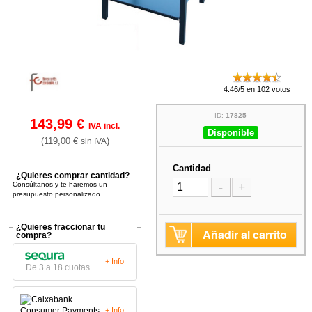
4.46/5 en 102 votos
ID:
17825
143,99 €
IVA incl.
Disponible
(119,00 €
)
sin IVA
Cantidad
¿Quieres comprar cantidad?
Consúltanos y te haremos un
-
+
presupuesto personalizado.
¿Quieres fraccionar tu
Añadir al carrito
compra?
+ Info
De 3 a 18 cuotas
+ Info