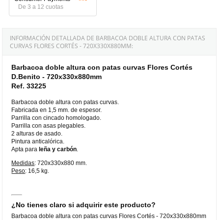
De 3 a 12 cuotas
INFORMACIÓN DETALLADA DE BARBACOA DOBLE ALTURA CON PATAS
CURVAS FLORES CORTÉS - 720X330X880MM:
Barbacoa doble altura con patas curvas Flores Cortés
D.Benito - 720x330x880mm
Ref. 33225
Barbacoa doble altura con patas curvas.
Fabricada en 1,5 mm. de espesor.
Parrilla con cincado homologado.
Parrilla con asas plegables.
2 alturas de asado.
Pintura anticalórica.
Apta para
leña y carbón
.
Medidas
: 720x330x880 mm.
Peso
: 16,5 kg.
¿No tienes claro si adquirir este producto?
Barbacoa doble altura con patas curvas Flores Cortés - 720x330x880mm