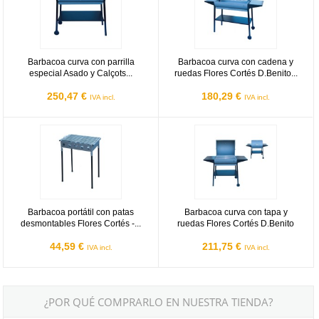
Barbacoa curva con parrilla
Barbacoa curva con cadena y
especial Asado y Calçots...
ruedas Flores Cortés D.Benito...
250,47 €
180,29 €
IVA incl.
IVA incl.
Barbacoa portátil con patas desmontables Flores Cortés - Peque
Barbacoa curva con tapa y ruedas
Barbacoa portátil con patas
Barbacoa curva con tapa y
desmontables Flores Cortés -...
ruedas Flores Cortés D.Benito
44,59 €
211,75 €
IVA incl.
IVA incl.
¿POR QUÉ COMPRARLO EN NUESTRA TIENDA?