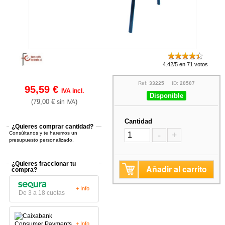
4.42/5 en 71 votos
Ref:
33225
ID:
20507
95,59 €
IVA incl.
Disponible
(79,00 €
)
sin IVA
Cantidad
¿Quieres comprar cantidad?
Consúltanos y te haremos un
-
+
presupuesto personalizado.
¿Quieres fraccionar tu
Añadir al carrito
compra?
+ Info
De 3 a 18 cuotas
+ Info