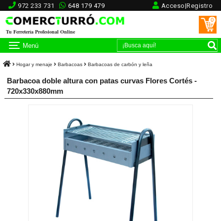
972 233 731
648 179 479
Acceso|Registro
0
Tu Ferretería Profesional Online
Menú
Hogar y menaje
Barbacoas
Barbacoas de carbón y leña
Barbacoa doble altura con patas curvas Flores Cortés -
720x330x880mm