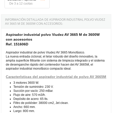
De 3 a 12 cuotas
INFORMACIÓN DETALLADA DE ASPIRADOR INDUSTRIAL POLVO VIUDEZ
AV 3665 M DE 3600W CON ACCESORIOS:
Aspirador industrial polvo Viudez AV 3665 M de 3600W
con accesorios
Ref. 151606D
Aspirador industrial de polvo Viudez AV 3665 Monofásico.
La nueva entrada ciclonal, el telar robusto del diseño innovativo, la
amplia superficie filtrante con sistema de limpieza integrado y el sistema
de desenganche rápido del contenedor hacen del AV 3665M, el
aspirador industrial monofásico compacto ideal.
Características del aspirador industrial de polvo AV 3665M
3 motores 3600 W.
Tensión de suministro: 230 V.
Succión por vacío: 250 mBar.
Flujo de aire: 570 m3/h.
Depósito de acero: 65 lts.
Filtro de poliéster: 38000 cm2, Jet clean.
Ancho: 660 mm.
Largo: 800 mm.