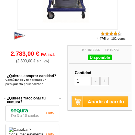
4.47/5 en 102 votos
Ref:
151606D
ID:
16773
2.783,00 €
IVA incl.
Disponible
(2.300,00 €
)
sin IVA
Cantidad
¿Quieres comprar cantidad?
Consúltanos y te haremos un
-
+
presupuesto personalizado.
¿Quieres fraccionar tu
Añadir al carrito
compra?
+ Info
De 3 a 18 cuotas
+ Info