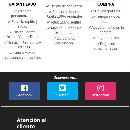
GARANTIZADO
COMPRA
Tienda de confianza
Atención
Envíos gratuitos
Productos Viudez
personalizada
Puerta 100% originales
Entregas en 24
Servicio rápido y
horas
Pago 100% seguro
eficaz
Asesoramiento en la
Más de 60 años de
Distribuidores
compra
experiencia
oficiales Viudez Puerta
Pago a plazos
Derecho de
Servicio Post-venta y
devolución
Pago con
Garantías
criptomonedas
Suministro de
accesorios y recambios
Síguenos en...
Facebook
Twitter
Instagram
Atención al
cliente