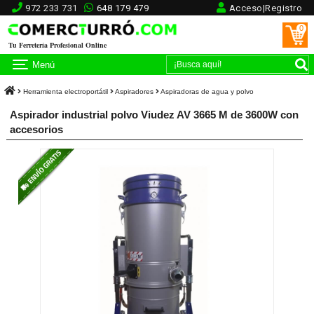
972 233 731
648 179 479
Acceso|Registro
0
Tu Ferretería Profesional Online
Menú
Herramienta electroportátil
Aspiradores
Aspiradoras de agua y polvo
Aspirador industrial polvo Viudez AV 3665 M de 3600W con
accesorios