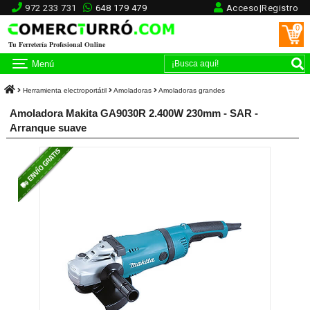
972 233 731
648 179 479
Acceso|Registro
0
Tu Ferretería Profesional Online
Menú
Herramienta electroportátil
Amoladoras
Amoladoras grandes
Amoladora Makita GA9030R 2.400W 230mm - SAR -
Arranque suave