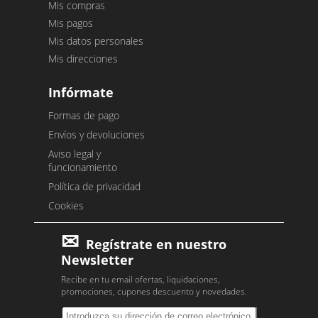
Mis compras
Mis pagos
Mis datos personales
Mis direcciones
Infórmate
Formas de pago
Envíos y devoluciones
Aviso legal y
funcionamiento
Política de privacidad
Cookies
Regístrate en nuestro
Newsletter
Recibe en tu email ofertas, liquidaciones,
promociones, cupones descuento y novedades.