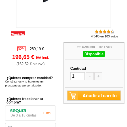
4.34/5 en 103 votos
Ref:
GA9030R
ID:
17390
32%
289,19 €
Disponible
196,65 €
IVA incl.
(162,52 €
)
sin IVA
Cantidad
-
+
¿Quieres comprar cantidad?
Consúltanos y te haremos un
presupuesto personalizado.
Añadir al carrito
¿Quieres fraccionar tu
compra?
+ Info
De 3 a 18 cuotas