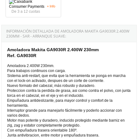
+ Info
De 3 a 12 cuotas
INFORMACIÓN DETALLADA DE AMOLADORA MAKITA GA9030R 2.400W
230MM - SAR - ARRANQUE SUAVE:
Amoladora Makita GA9030R 2.400W 230mm
Ref. GA9030R
Amoladora 2.400W 230mm.
Para trabajos continuos con carga.
Sistema anti-restart, que evita que la herramienta se ponga en marcha
con el lock-on activado, despues de un corte de corriente.
Nuevo formato del cabezal, más robusto y duradero.
Proteccion contra la perdida de grasa, asi como contra el polvo, con junta
torca en el cabezal, en el eje y en el inducido.
Empuñadura antideslizante, para mayor control y comfort de la
herramienta.
Interruptor grande para manejarlo fácilmente y poderlo accionar con
varios dedos.
Motor mas potente y duradero, inducido protegido mediante barniz en
zig, zag y estator completamente protegido.
Con empuñadura trasera orientable 180º.
Junta antivibracion, entre motor y empuñadura trasera.