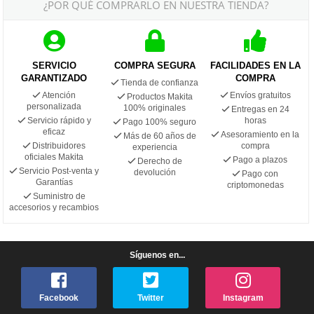
¿POR QUÉ COMPRARLO EN NUESTRA TIENDA?
SERVICIO
COMPRA SEGURA
FACILIDADES EN LA
GARANTIZADO
COMPRA
Tienda de confianza
Atención
Envíos gratuitos
Productos Makita
personalizada
100% originales
Entregas en 24
Servicio rápido y
horas
Pago 100% seguro
eficaz
Asesoramiento en la
Más de 60 años de
Distribuidores
compra
experiencia
oficiales Makita
Pago a plazos
Derecho de
Servicio Post-venta y
devolución
Pago con
Garantías
criptomonedas
Suministro de
accesorios y recambios
Síguenos en...
Facebook
Twitter
Instagram