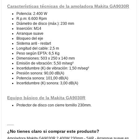
Características técnicas de la amoladora Makita GA9030R
Potencia: 2.400 W
R.p.m: 6.600 Rpm
Diámetro de disco (máx.): 230 mm
Inserción: M14
Arranque suave
Bloqueo del eje
Sistema anti - restart
Longitud del cable: 2,5 m
Peso según EPTA: 6,5 Kg
Dimensiones: 503 x 250 x 140 mm
Emisión de vibración: 5,50 m/seg²
Incertidumbre (K) de vibración: 1,50 m/seg²
Presión sonora: 90,00 dB(A)
Potencia sonora: 101,00 dB(A)
Incertidumbre (K) sonora: 3,00 dB(A)
Equipo básico de la Makita GA9030R
Protector de disco con cierre tornillo 230mm.
¿No tienes claro si comprar este producto?
Amoladora Makita GA9030R 2.400W 230mm - SAR - Arranque suave es