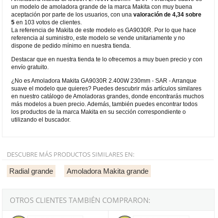
un modelo de amoladora grande de la marca Makita con muy buena
aceptación por parte de los usuarios, con una
valoración de 4,34 sobre
5
en 103 votos de clientes.
La referencia de Makita de este modelo es GA9030R. Por lo que hace
referencia al suministro, este modelo se vende unitariamente y no
dispone de pedido mínimo en nuestra tienda.
Destacar que en nuestra tienda te lo ofrecemos a muy buen precio y con
envío gratuito.
¿No es Amoladora Makita GA9030R 2.400W 230mm - SAR - Arranque
suave el modelo que quieres? Puedes descubrir más artículos similares
en nuestro catálogo de Amoladoras grandes, donde encontrarás muchos
más modelos a buen precio. Además, también puedes encontrar todos
los productos de la marca Makita en su sección correspondiente o
utilizando el buscador.
DESCUBRE MÁS PRODUCTOS SIMILARES EN:
Radial grande
Amoladora Makita grande
OTROS CLIENTES TAMBIÉN COMPRARON:
Amoladora Makita GA9040R 2.600W 230mm - SAR - Arranque sua
Amoladora Makita GA9020R 2.20