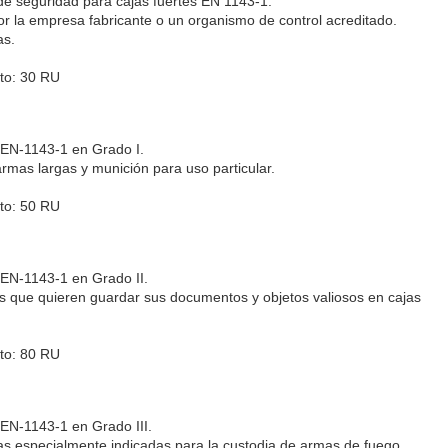
 seguridad para cajas fuertes EN 1143-1.
r la empresa fabricante o un organismo de control acreditado.
as.
eto: 30 RU
 EN-1143-1 en Grado I.
rmas largas y munición para uso particular.
eto: 50 RU
 EN-1143-1 en Grado II.
os que quieren guardar sus documentos y objetos valiosos en cajas
eto: 80 RU
 EN-1143-1 en Grado III.
as especialmente indicadas para la custodia de armas de fuego