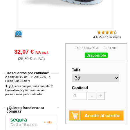
4.45/5 en 137 votos
Ref:
1688-ZREW
ID:
11783
32,07 €
IVA incl.
Disponible
(26,50 €
)
sin IVA
Talla
Descuentos por cantidad:
A partir de 10 un. --> Dto: 10% -->
Precio/un: 28,86 €
¿Quieres comprar más cantidad?
Cantidad
Consúltanos y te haremos un
presupuesto personalizado.
-
+
¿Quieres fraccionar tu
compra?
Añadir al carrito
+ Info
De 3 a 18 cuotas