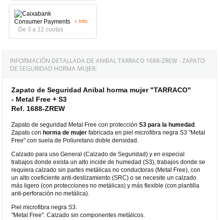
+ Info
De 3 a 12 cuotas
INFORMACIÓN DETALLADA DE ANIBAL TARRACO 1688-ZREW - ZAPATO
DE SEGURIDAD HORMA MUJER:
Zapato de Seguridad Anibal horma mujer "TARRACO"
- Metal Free + S3
Ref. 1688-ZREW
Zapato de seguridad Metal Free con protección
S3 para la humedad
.
Zapato con
horma de mujer
fabricada en piel microfibra negra S3 "Metal
Free" con suela de Poliuretano doble densidad.
Calzado para uso General (Calzado de Seguridad) y en especial
trabajos donde exista un alto incide de humedad (S3), trabajos donde se
requiera calzado sin partes metálicas no conductoras (Metal Free), con
un alto coeficiente anti-deslizamiento (SRC) o se necesite un calzado
más ligero (con protecciones no metálicas) y más flexible (con plantilla
anti-perforación no metálica).
Piel microfibra negra S3.
"Metal Free". Calzado sin componentes metálicos.