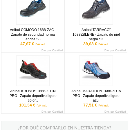
Anibal COMODO 1688-ZAC -
Anibal TARRACO"
Zapato de seguridad horma
1688ZBLENE - Zapato de piel
ancha S3
negra S3
47,67 €
39,63 €
IVA incl.
IVA incl.
Dto. por Cantidad
Dto. por Cantidad
Anibal KRONOS 1688-ZDTN PRO - Zapato deportivo ligero color n
Anibal MARATHON 1688-ZDTA PRO 
Anibal KRONOS 1688-ZDTN
Anibal MARATHON 1688-ZDTA
PRO - Zapato deportivo ligero
PRO - Zapato deportivo ligero
color...
azul
101,34 €
77,51 €
IVA incl.
IVA incl.
Dto. por Cantidad
Dto. por Cantidad
¿POR QUÉ COMPRARLO EN NUESTRA TIENDA?