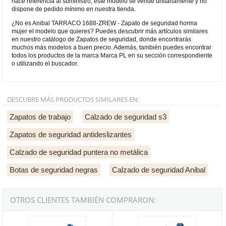
hace referencia al suministro, este modelo se vende unitariamente y no
dispone de pedido mínimo en nuestra tienda.
¿No es Anibal TARRACO 1688-ZREW - Zapato de seguridad horma
mujer el modelo que quieres? Puedes descubrir más artículos similares
en nuestro catálogo de Zapatos de seguridad, donde encontrarás
muchos más modelos a buen precio. Además, también puedes encontrar
todos los productos de la marca Marca PL en su sección correspondiente
o utilizando el buscador.
DESCUBRE MÁS PRODUCTOS SIMILARES EN:
Zapatos de trabajo
Calzado de seguridad s3
Zapatos de seguridad antideslizantes
Calzado de seguridad puntera no metálica
Botas de seguridad negras
Calzado de seguridad Anibal
OTROS CLIENTES TAMBIÉN COMPRARON:
Anibal COMODO 1688-ZAC - Zapato de seguridad horma ancha S
Anibal TARRACO" 1688ZBLENE - Z