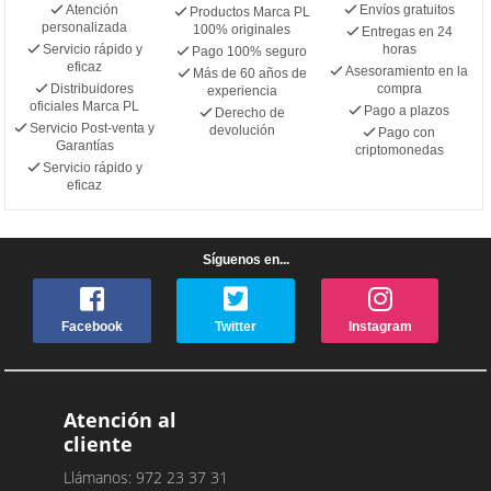
Atención
Envíos gratuitos
Productos Marca PL
personalizada
100% originales
Entregas en 24
Servicio rápido y
horas
Pago 100% seguro
eficaz
Asesoramiento en la
Más de 60 años de
Distribuidores
compra
experiencia
oficiales Marca PL
Pago a plazos
Derecho de
Servicio Post-venta y
devolución
Pago con
Garantías
criptomonedas
Servicio rápido y
eficaz
Síguenos en...
Facebook
Twitter
Instagram
Atención al
cliente
Llámanos: 972 23 37 31