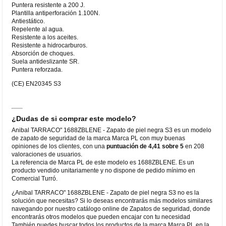
Puntera resistente a 200 J.
Plantilla antiperforación 1.100N.
Antiestático.
Repelente al agua.
Resistente a los aceites.
Resistente a hidrocarburos.
Absorción de choques.
Suela antideslizante SR.
Puntera reforzada.
(CE) EN20345 S3
¿Dudas de si comprar este modelo?
Anibal TARRACO" 1688ZBLENE - Zapato de piel negra S3 es un modelo
de zapato de seguridad de la marca Marca PL con muy buenas
opiniones de los clientes, con una
puntuación de 4,41 sobre 5
en 208
valoraciones de usuarios.
La referencia de Marca PL de este modelo es 1688ZBLENE. Es un
producto vendido unitariamente y no dispone de pedido mínimo en
Comercial Turró.
¿Anibal TARRACO" 1688ZBLENE - Zapato de piel negra S3 no es la
solución que necesitas? Si lo deseas encontrarás más modelos similares
navegando por nuestro catálogo online de Zapatos de seguridad, donde
encontrarás otros modelos que pueden encajar con tu necesidad
También puedes buscar todos los productos de la marca Marca PL en la