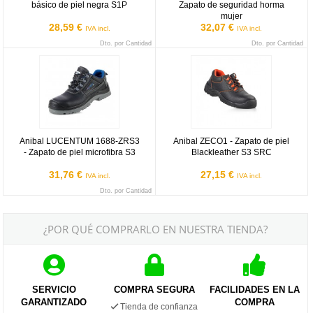
básico de piel negra S1P
Zapato de seguridad horma
mujer
28,59 €
32,07 €
IVA incl.
IVA incl.
Dto. por Cantidad
Dto. por Cantidad
Anibal LUCENTUM 1688-ZRS3 - Zapato de piel microfibra S3
Anibal ZECO1 - Zapato de piel Bl
Anibal LUCENTUM 1688-ZRS3
Anibal ZECO1 - Zapato de piel
- Zapato de piel microfibra S3
Blackleather S3 SRC
31,76 €
27,15 €
IVA incl.
IVA incl.
Dto. por Cantidad
¿POR QUÉ COMPRARLO EN NUESTRA TIENDA?
SERVICIO
COMPRA SEGURA
FACILIDADES EN LA
GARANTIZADO
COMPRA
Tienda de confianza