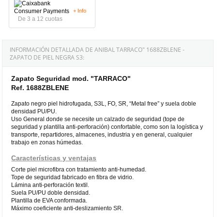
+ Info
De 3 a 12 cuotas
INFORMACIÓN DETALLADA DE ANIBAL TARRACO" 1688ZBLENE -
ZAPATO DE PIEL NEGRA S3:
Zapato Seguridad mod. "TARRACO"
Ref. 1688ZBLENE
Zapato negro piel hidrofugada, S3L, FO, SR, “Metal free” y suela doble
densidad PU/PU.
Uso General donde se necesite un calzado de seguridad (tope de
seguridad y plantilla anti-perforación) confortable, como son la logística y
transporte, repartidores, almacenes, industria y en general, cualquier
trabajo en zonas húmedas.
Características y ventajas
Corte piel microfibra con tratamiento anti-humedad.
Tope de seguridad fabricado en fibra de vidrio.
Lámina anti-perforación textil.
Suela PU/PU doble densidad.
Plantilla de EVA conformada.
Máximo coeficiente anti-deslizamiento SR.