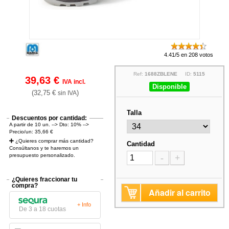
4.41/5 en 208 votos
Ref:
1688ZBLENE
ID:
5115
39,63 €
IVA incl.
Disponible
(32,75 €
)
sin IVA
Talla
Descuentos por cantidad:
A partir de 10 un. --> Dto: 10% -->
Precio/un: 35,66 €
¿Quieres comprar más cantidad?
Cantidad
Consúltanos y te haremos un
presupuesto personalizado.
-
+
¿Quieres fraccionar tu
compra?
Añadir al carrito
+ Info
De 3 a 18 cuotas